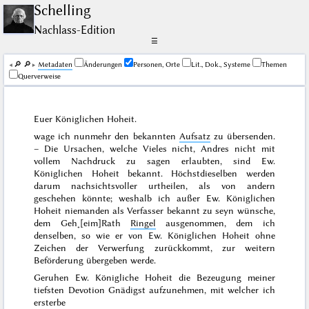
Schelling
Nachlass-Edition
☰
🔎︎
🔎︎
Me­ta­da­ten
Änderungen
Personen, Orte
Lit., Dok., Systeme
Themen
Querverweise
Euer Königlichen Hoheit.
wage ich nunmehr den bekannten
Aufsatz
zu übersenden.
– Die Ursachen, welche Vieles nicht, Andres nicht mit
vollem Nachdruck zu sagen erlaubten, sind Ew.
Königlichen Hoheit bekannt. Höchstdieselben werden
darum nachsichtsvoller urtheilen, als von andern
geschehen könnte; weshalb ich außer Ew. Königlichen
Hoheit niemanden als Verfasser bekannt zu seyn wünsche,
dem Geh˖[eim]Rath
Ringel
ausgenommen, dem ich
denselben, so wie er von Ew. Königlichen Hoheit ohne
Zeichen der Verwerfung zurückkommt, zur weitern
Beförderung übergeben werde.
Geruhen Ew. Königliche Hoheit die Bezeugung meiner
tiefsten Devotion Gnädigst aufzunehmen, mit welcher ich
ersterbe