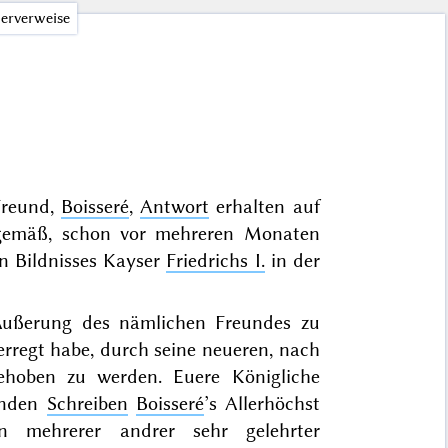
erverweise
Freund,
Boisseré
,
Antwort
erhalten auf
 gemäß, schon vor mehreren Monaten
n Bildnisses Kayser
Friedrichs I.
in der
n Äußerung des nämlichen Freundes zu
erregt habe, durch seine neueren, nach
ehoben zu werden. Euere Königliche
enden
Schreiben
Boisseré
’s Allerhöchst
n mehrerer andrer sehr gelehrter