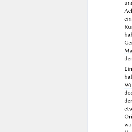
una
Aeh
ei
Ru
hab
Gem
Ma
de
Ei
ha
Wi
do
der
et
Or
wo