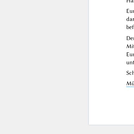
Ha
Eu
da
bef
De
Mit
Eu
un
Sch
Mü