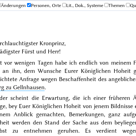
Änderungen
Personen, Orte
Lit., Dok., Systeme
Themen
Qu
chlauchtigster Kronprinz,
ädigster Fürst und Herr!
st vor wenigen Tagen habe ich endlich von meinem 
e an ihn, dem Wunsche Eurer Königlichen Hoheit
richtete Anfrage wegen Beschaffenheit des angebliche
rg zu Gellnhausen
.
ider scheint die Erwartung, die ich einer frühere
ge, bey Euer Königlichen Hoheit von jenem Bildnisse 
gnem Anblick gemachten, Bemerkungen, ganz aufg
heit werden
den Stand der Sache aus dem beylieg
lbst zu entnehmen geruhen. Es verdient wege