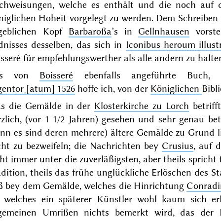
chweisungen, welche es enthält und die noch auf d
iglichen Hoheit vorgelegt zu werden. Dem Schreiben be
geblichen Kopf
Barbaroßa
’s in
Gellnhausen
vorste
dnisses desselben, das sich in
Iconibus heroum illust
sseré für empfehlungswerther als alle andern zu halte
as von
Boisseré
ebenfalls angeführte Buch
gentor˖[atum] 1526
hoffe ich, von der
Königlichen
Bibl
s die Gemälde in der
Klosterkirche zu Lorch
betriff
zlich, (vor
1 1/2 Jahren
) gesehen und sehr genau be
enn es sind deren mehrere) ältere Gemälde zu Grund l
cht zu bezweifeln; die Nachrichten bey
Crusius
, auf 
ht immer unter die zuverläßigsten, aber theils spricht 
dition, theils das frühe unglückliche Erlöschen des S
ß bey dem Gemälde, welches die Hinrichtung
Conradi
t, welches ein späterer Künstler wohl kaum sich e
gemeinen Umrißen nichts bemerkt wird, das der