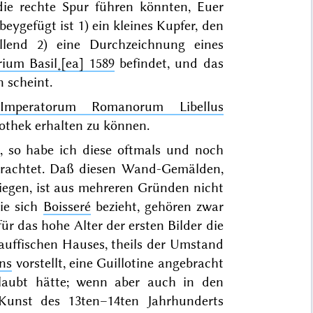
ie rechte Spur führen könnten, Euer
ygefügt ist 1) ein kleines Kupfer, den
llend 2) eine Durchzeichnung eines
rium Basil˖[ea] 1589
befindet, und das
n scheint.
,
Imperatorum Romanorum Libellus
iothek erhalten zu können.
t, so habe ich diese oftmals und noch
trachtet. Daß diesen Wand-Gemälden,
iegen, ist aus mehreren Gründen nicht
die sich
Boisseré
bezieht, gehören zwar
für das hohe Alter der ersten Bilder die
tauffischen Hauses, theils der Umstand
ns
vorstellt, eine Guillotine angebracht
rlaubt hätte; wenn aber auch in den
 Kunst des
13ten–14ten Jahrhunderts