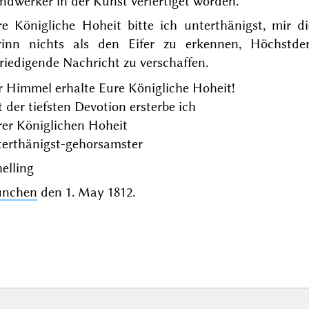
ndwerker in der Kunst
verfertiget worden.
re Königliche Hoheit bitte ich unterthänigst, mir d
rinn nichts als den Eifer zu erkennen, Höchstder
riedigende Nachricht zu verschaffen.
r Himmel erhalte Eure Königliche Hoheit!
 der tiefsten Devotion ersterbe ich
rer Königlichen Hoheit
terthänigst-gehorsamster
elling
nchen
den
1. May 1812
.