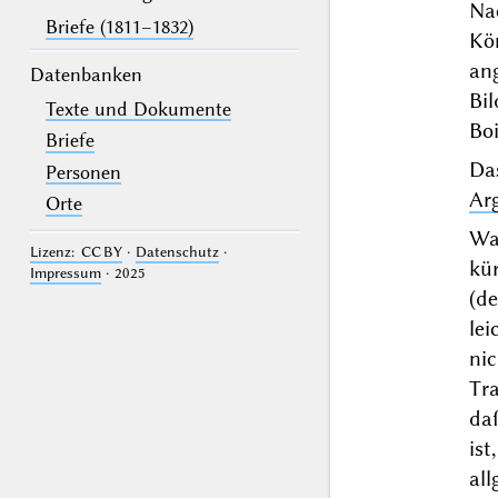
Na
Briefe (1811–1832)
Kön
an
Datenbanken
Bil
Texte und Dokumente
Boi
Briefe
D
Personen
Ar
Orte
Wa
Lizenz: CC BY
·
Datenschutz
·
kür
Impressum
· 2025
(d
lei
nic
Tra
da
is
all