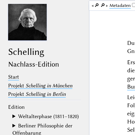
🔎︎
🔎︎
Me­ta­da­ten
Dur
Schelling
Gn
Er
Nachlass-Edition
di
Start
ge
Projekt
Schelling in München
Bu
Projekt
Schelling in Berlin
Le
Fol
Edition
ei
Weltalterphase (1811–1820)
Ho
Berliner Philosophie der
Se
Offenbarung