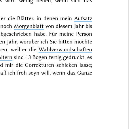
es wird wenig helfen, wenn sich das
er die Blätter, in denen mein
Aufsatz
e noch
Morgenblatt
von diesem Jahr bis
 abgeschrieben habe. Für meine Person
en Jahr
, worüber ich Sie bitten möchte
en, weil er die
Wahlverwandschaften
ltern
sind 13 Bogen fertig gedruckt; es
 mir die Correkturen schicken lasse;
ß ich froh seyn will, wenn das Ganze