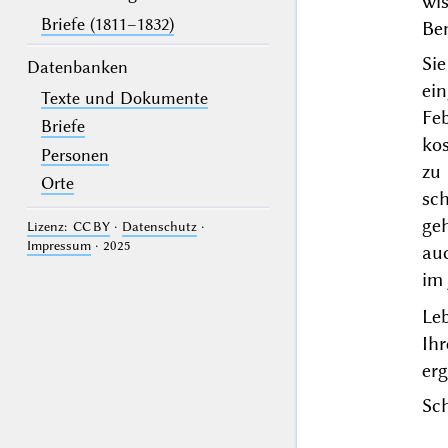
wi
Briefe (1811–1832)
Be
Si
Datenbanken
ei
Texte und Dokumente
Fe
Briefe
ko
Personen
zu
Orte
sc
ge
Lizenz: CC BY
·
Datenschutz
·
Impressum
· 2025
au
im
Le
Ih
er
Sch