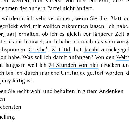
ssen werden, nun vorerst von hier entfernt, aber 
nehmen der andern Partei nicht ändert.
e würden mich sehr verbinden, wenn Sie das Blatt od
ngerückt wird, mir wollten zukommen lassen. Ich hab
br˖[uar]
erhalten, ob ich es gleich vor längerer Zeit
stet es mich zuviel; auch habe ich noch das vom
vorig
 disponiren.
Goethe
’s
XIII. Bd.
hat
Jacobi
zurückgegeb
hon habe. Was soll ich damit anfangen? Von den
Welta
ht langsam weil ich
24 Stunden von hier
drucken und
ch bin ich durch manche Umstände gestört worden, da
Juny
fertig ist.
ben Sie recht wohl und behalten in gutem Andenken
ren
gebensten
elling.