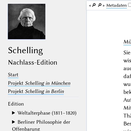
🔎︎
🔎︎
Me­ta­da­ten
Mü
Schelling
Si
wis
Nachlass-Edition
au
Start
da
Projekt
Schelling in München
wur
Projekt
Schelling in Berlin
be
Au
Edition
Mi
Weltalterphase (1811–1820)
Th
Berliner Philosophie der
Be
Offenbarung