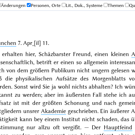
Änderungen
Personen, Orte
Lit., Dok., Systeme
Themen
Qu
nchen
7. Apr˖[il] 11
.
e erhalten hier, Schäzbarster Freund, einen kleinen
A
senschaftlich, betrift er einen so allgemein interessa
ch von dem größern Publikum nicht ungern gelesen w
ß die physikalischen Aufsätze des Morgenblatts vo
den. Sonst wird Sie ja wohl nichts abhalten? Ich wüns
kannt zu werden; aber im äußersten Fall stehe ich 
fsatz ist mit der größten Schonung und nach gemei
tgliedern unsrer
Akademie
geschrieben. Ein äußerer A
ätigkeit kann bey einem Institut nicht schaden, das 
stimmung nur allzu oft vergißt. — Der
Hauptfeind
i