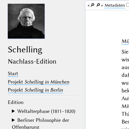
🔎︎
🔎︎
Me­ta­da­ten
Mü
Schelling
Si
wis
Nachlass-Edition
au
Start
da
Projekt
Schelling in München
wur
Projekt
Schelling in Berlin
be
Au
Edition
Mi
Weltalterphase (1811–1820)
Th
Berliner Philosophie der
Be
Offenbarung