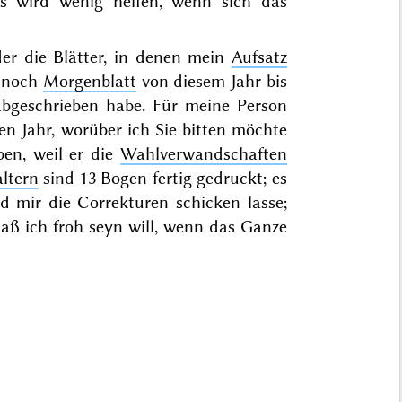
es wird wenig helfen, wenn sich das
er die Blätter, in denen mein
Aufsatz
e noch
Morgenblatt
von diesem Jahr bis
 abgeschrieben habe. Für meine Person
en Jahr
, worüber ich Sie bitten möchte
en, weil er die
Wahlverwandschaften
ltern
sind 13 Bogen fertig gedruckt; es
 mir die Correkturen schicken lasse;
ß ich froh seyn will, wenn das Ganze