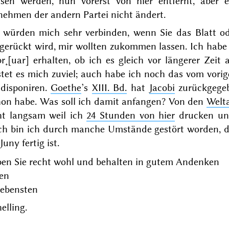
ssen werden, nun vorerst von hier entfernt, aber 
nehmen der andern Partei nicht ändert.
e würden mich sehr verbinden, wenn Sie das Blatt od
ngerückt wird, mir wollten zukommen lassen. Ich hab
br˖[uar]
erhalten, ob ich es gleich vor längerer Zeit
stet es mich zuviel; auch habe ich noch das vom
vorig
 disponiren.
Goethe
’s
XIII. Bd.
hat
Jacobi
zurückgegeb
hon habe. Was soll ich damit anfangen? Von den
Welta
ht langsam weil ich
24 Stunden von hier
drucken und
ch bin ich durch manche Umstände gestört worden, da
Juny
fertig ist.
ben Sie recht wohl und behalten in gutem Andenken
ren
gebensten
elling.