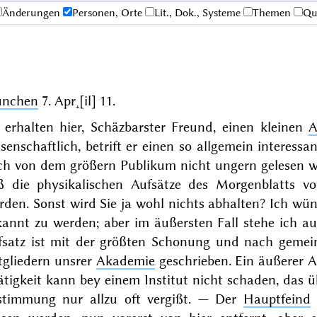
Änderungen
Personen, Orte
Lit., Dok., Systeme
Themen
Qu
nchen
7. Apr˖[il] 11
.
e erhalten hier, Schäzbarster Freund, einen kleinen
A
senschaftlich, betrift er einen so allgemein interessa
ch von dem größern Publikum nicht ungern gelesen w
ß die physikalischen Aufsätze des Morgenblatts vo
den. Sonst wird Sie ja wohl nichts abhalten? Ich wüns
kannt zu werden; aber im äußersten Fall stehe ich 
fsatz ist mit der größten Schonung und nach gemei
tgliedern unsrer
Akademie
geschrieben. Ein äußerer A
ätigkeit kann bey einem Institut nicht schaden, das 
stimmung nur allzu oft vergißt. — Der
Hauptfeind
i