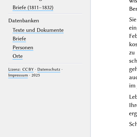
wi
Briefe (1811–1832)
Be
Si
Datenbanken
ei
Texte und Dokumente
Fe
Briefe
ko
Personen
zu
Orte
sc
ge
Lizenz: CC BY
·
Datenschutz
·
Impressum
· 2025
au
im
Le
Ih
er
Sch