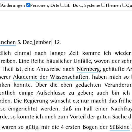
Änderungen
Personen, Orte
Lit., Dok., Systeme
Themen
Qu
nchen
5. Dec˖[ember] 12
.
dlich einmal nach langer Zeit komme ich wieder 
hreiben. Eine Reihe häuslicher Unfälle, wovon der sc
 Theil ist, eine Amtsreise nach
Nürnberg
, gehäufte A
serer
Akademie der Wissenschaften
, haben mich so 
nken konnte. Über die eben gedachten Veränderu
fentlich einige Aufschlüsse zu geben; auch bin ic
rden. Die Regierung wünscht es; nur macht das früher
 so eingerichtet werden, daß im Fall einer Nachfra
de, so könnte ich mich zum Vorteil der guten Sache d
 waren so gütig, mir die 4 ersten Bogen der
Süßkind