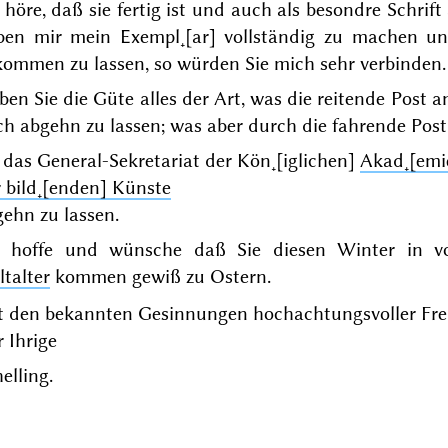
 höre, daß sie fertig ist und auch als besondre Schrif
ben mir mein Exempl˖[ar] vollständig zu machen 
kommen zu lassen, so würden Sie mich sehr verbinden.
en Sie die Güte alles der Art, was die reitende Post
h abgehn zu lassen; was aber durch die fahrende Post
das General-Sekretariat der Kön˖[iglichen]
Akad˖[emi
 bild˖[enden] Künste
ehn zu lassen.
h hoffe und wünsche daß Sie diesen
Winter
in vo
talter
kommen gewiß zu
Ostern
.
t den bekannten Gesinnungen hochachtungsvoller Fre
 Ihrige
elling.