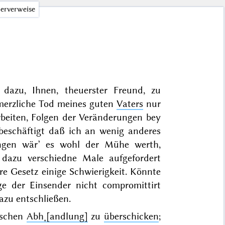
erverweise
dazu, Ihnen, theuerster Freund, zu
hmerzliche Tod meines guten
Vaters
nur
rbeiten, Folgen der Veränderungen bey
beschäftigt daß ich an wenig anderes
ngen wär’ es wohl der Mühe werth,
h dazu verschiedne Male aufgefordert
e Gesetz einige Schwierigkeit. Könnte
ge der Einsender nicht compromittirt
azu entschließen.
’schen
Abh˖[andlung]
zu
überschicken
;