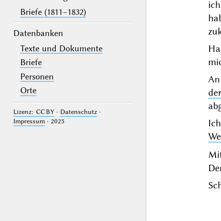
ich
Briefe (1811–1832)
ha
zu
Datenbanken
Hab
Texte und Dokumente
mic
Briefe
Personen
An 
Orte
der
abg
Lizenz: CC BY
·
Datenschutz
·
Impressum
· 2025
Ic
Wel
Mi
Der
Sch