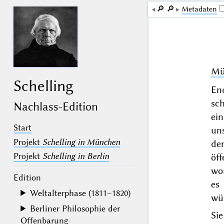
🔎︎
🔎︎
Me­ta­da­ten
Mü
Schelling
En
sc
Nachlass-Edition
ein
Start
un
Projekt
Schelling in München
de
Projekt
Schelling in Berlin
öf
wo
Edition
es
Weltalterphase (1811–1820)
wür
Berliner Philosophie der
Sie
Offenbarung