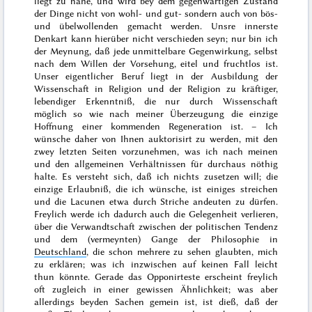
liegt zu nahe, und wird bey dem gegenwärtigen Zustand
der Dinge nicht von wohl- und gut- sondern auch von bös-
und übelwollenden gemacht werden. Unsre innerste
Denkart kann hierüber nicht verschieden seyn; nur bin ich
der Meynung, daß jede unmittelbare Gegenwirkung, selbst
nach dem Willen der Vorsehung, eitel und fruchtlos ist.
Unser eigentlicher Beruf liegt in der Ausbildung der
Wissenschaft in Religion und der Religion zu kräftiger,
lebendiger Erkenntniß, die nur durch Wissenschaft
möglich
so wie nach meiner Überzeugung die einzige
Hoffnung einer kommenden Regeneration ist. – Ich
wünsche daher von Ihnen auktorisirt zu werden, mit den
zwey letzten Seiten vorzunehmen, was ich nach meinen
und den allgemeinen Verhältnissen für durchaus nöthig
halte. Es versteht sich, daß ich nichts
zusetzen
will; die
einzige Erlaubniß, die ich wünsche, ist einiges streichen
und die Lacunen etwa durch Striche andeuten zu dürfen.
Freylich werde ich dadurch auch die Gelegenheit verlieren,
über die Verwandtschaft zwischen der politischen Tendenz
und dem (vermeynten) Gange der Philosophie in
Deutschland
, die schon mehrere zu sehen glaubten, mich
zu erklären; was ich inzwischen auf keinen Fall leicht
thun könnte. Gerade das Opponirteste erscheint freylich
oft zugleich in einer gewissen Ähnlichkeit; was aber
allerdings
beyden
Sachen gemein ist, ist dieß, daß der