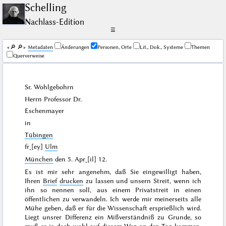
Schelling
Nachlass-Edition
☰
🔎︎
🔎︎
Me­ta­da­ten
Änderungen
Personen, Orte
Lit., Dok., Systeme
Themen
Querverweise
Sr. Wohlgebohrn
Herrn Professor Dr.
Eschenmayer
in
Tübingen
fr˖[ey]
Ulm
München
den
5. Apr˖[il] 12
.
Es ist mir sehr angenehm, daß Sie eingewilligt haben,
Ihren
Brief
drucken
zu lassen und unsern Streit, wenn ich
ihn so nennen soll, aus einem Privatstreit in einen
öffentlichen zu verwandeln. Ich werde mir meinerseits alle
Mühe geben, daß er für die Wissenschaft ersprießlich wird.
Liegt unsrer Differenz ein Mißverständniß zu Grunde, so