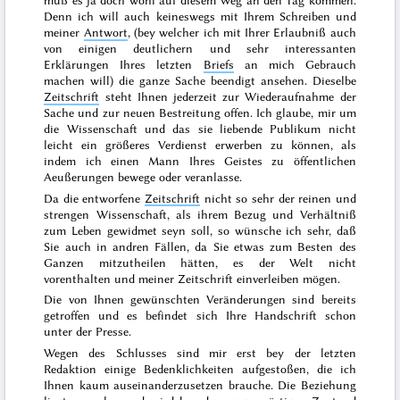
muß es ja doch wohl auf diesem Weg an den Tag kommen.
Denn ich will auch keineswegs mit Ihrem Schreiben und
meiner
Antwort
, (bey welcher ich mit Ihrer Erlaubniß auch
von einigen deutlichern und sehr interessanten
Erklärungen Ihres letzten
Briefs
an mich Gebrauch
machen will) die ganze Sache beendigt ansehen. Dieselbe
Zeitschrift
steht Ihnen jederzeit zur Wiederaufnahme der
Sache und zur neuen Bestreitung offen. Ich glaube, mir um
die Wissenschaft und das sie liebende Publikum nicht
leicht ein größeres Verdienst erwerben zu können, als
indem ich einen Mann Ihres
Geistes zu öffentlichen
Aeußerungen bewege oder veranlasse.
Da die entworfene
Zeitschrift
nicht so sehr der reinen und
strengen Wissenschaft, als ihrem Bezug und Verhältniß
zum Leben gewidmet seyn soll, so wünsche ich sehr, daß
Sie auch in andren Fällen, da Sie etwas zum Besten des
Ganzen mitzutheilen hätten, es der Welt nicht
vorenthalten und meiner Zeitschrift einverleiben mögen.
Die von Ihnen gewünschten Veränderungen sind bereits
getroffen und es befindet sich Ihre Handschrift schon
unter der Presse.
Wegen des
Schlusses
sind mir erst bey der letzten
Redaktion einige Bedenklichkeiten aufgestoßen, die ich
Ihnen kaum auseinanderzusetzen brauche. Die Beziehung