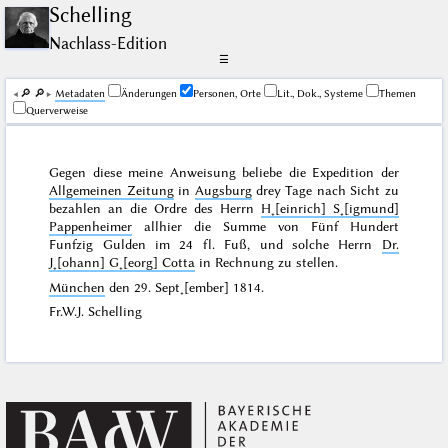
Schelling
Nachlass-Edition
☰
🔎︎
🔎︎
Me­ta­da­ten
Änderungen
Personen, Orte
Lit., Dok., Systeme
Themen
Querverweise
Gegen diese meine Anweisung beliebe die Expedition der
Allgemeinen Zeitung
in
Augsburg
drey Tage nach Sicht zu
bezahlen an die Ordre des Herrn
H˖[einrich] S˖[igmund]
Pappenheimer
allhier die Summe von Fünf Hundert
Funfzig Gulden im 24 fl. Fuß, und solche Herrn
Dr.
J˖[ohann] G˖[eorg] Cotta
in Rechnung zu stellen.
München
den
29. Sept˖[ember] 1814
.
Fr.W.J. Schelling