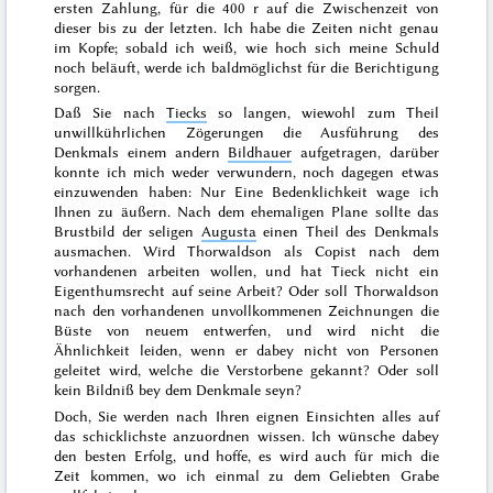
ersten Zahlung, für die 400 r auf die Zwischenzeit von
dieser bis zu der letzten. Ich habe die Zeiten nicht genau
im Kopfe; sobald ich weiß, wie hoch sich meine Schuld
noch beläuft, werde ich baldmöglichst für die Berichtigung
sorgen.
Daß Sie nach
Tiecks
so langen, wiewohl zum Theil
unwillkührlichen Zögerungen die Ausführung des
Denkmals einem andern
Bildhauer
auf
getragen, darüber
konnte ich mich weder verwundern, noch dagegen etwas
einzuwenden haben: Nur Eine Bedenklichkeit wage ich
Ihnen zu äußern. Nach dem ehemaligen Plane sollte das
Brustbild der seligen
Augusta
einen Theil des Denkmals
ausmachen. Wird Thorwaldson als Copist nach dem
vorhandenen arbeiten wollen, und hat Tieck nicht ein
Eigenthumsrecht auf seine Arbeit? Oder soll Thorwaldson
nach den vorhandenen unvollkommenen Zeichnungen die
Büste von neuem entwerfen, und wird nicht die
Ähnlichkeit leiden, wenn er dabey nicht von Personen
geleitet wird, welche die Verstorbene gekannt? Oder soll
kein Bildniß bey dem Denkmale seyn?
Doch, Sie werden nach Ihren eignen Einsichten alles auf
das schicklichste anzuordnen wissen. Ich wünsche dabey
den besten Erfolg, und hoffe, es wird auch für mich die
Zeit kommen, wo ich einmal zu dem Geliebten Grabe