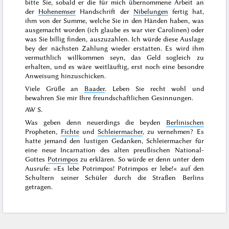
bitte Sie, sobald er die für mich übernommene Arbeit an
der
Hohenemser
Handschrift der
Nibelungen
fertig hat,
ihm von der Summe, welche Sie in den Händen haben, was
ausgemacht worden (ich glaube es war vier Carolinen) oder
was Sie billig finden, auszuzahlen. Ich würde diese Auslage
bey der nächsten
Zahlung wieder erstatten. Es wird ihm
vermuthlich willkommen seyn, das Geld sogleich zu
erhalten, und es wäre weitläuftig, erst noch eine besondre
Anweisung hinzuschicken.
Viele Grüße an
Baader
. Leben Sie recht wohl und
bewahren Sie mir Ihre freundschaftlichen Gesinnungen.
AW S.
Was geben denn neuerdings die beyden
Berlinischen
Propheten,
Fichte
und
Schleiermacher
, zu vernehmen? Es
hatte jemand den lustigen Gedanken, Schleiermacher für
eine neue Incarnation des alten preußischen National-
Gottes
Potrimpos
zu erklären. So würde er denn unter dem
Ausrufe: »Es lebe Potrimpos! Potrimpos er lebe!« auf den
Schultern seiner Schüler durch die Straßen Berlins
getragen.