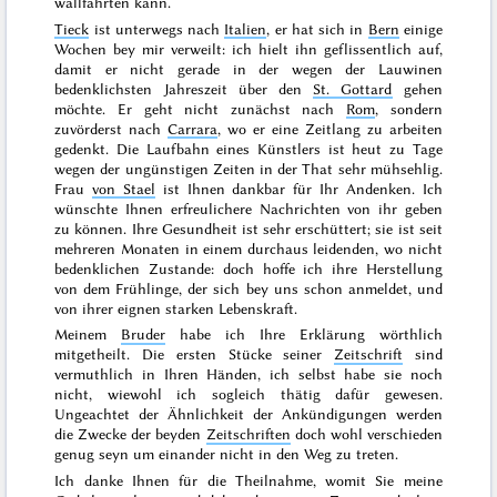
wallfahrten kann.
Tieck
ist unterwegs nach
Italien
, er hat sich in
Bern
einige
Wochen bey mir verweilt: ich hielt ihn geflissentlich auf,
damit er nicht gerade in der wegen der Lauwinen
bedenklichsten Jahreszeit über den
St. Gottard
gehen
möchte. Er geht nicht zunächst nach
Rom
, sondern
zuvörderst nach
Carrara
,
wo er eine Zeitlang zu arbeiten
gedenkt. Die Laufbahn eines Künstlers ist heut zu Tage
wegen der ungünstigen Zeiten in der That sehr mühsehlig.
Frau
von Stael
ist Ihnen dankbar für Ihr Andenken. Ich
wünschte Ihnen erfreulichere Nachrichten von ihr geben
zu können. Ihre Gesundheit ist sehr erschüttert; sie ist seit
mehreren Monaten in einem durchaus leidenden, wo nicht
bedenklichen Zustande: doch hoffe ich ihre Herstellung
von dem
Frühlinge
, der sich bey uns schon anmeldet, und
von ihrer eignen starken Lebenskraft.
Meinem
Bruder
habe ich Ihre Erklärung wörthlich
mitgetheilt. Die ersten Stücke seiner
Zeitschrift
sind
vermuthlich in Ihren Händen, ich selbst habe sie noch
nicht, wiewohl ich sogleich thätig dafür gewesen.
Ungeachtet der Ähnlichkeit der Ankündigungen werden
die Zwecke der beyden
Zeitschriften
doch wohl verschieden
genug seyn um einander nicht in den Weg zu treten.
Ich danke Ihnen für die Theilnahme, womit Sie meine