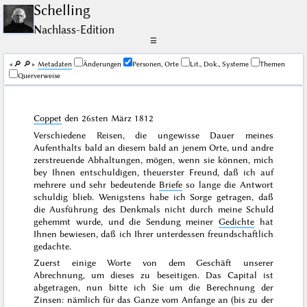
Schelling
Nachlass-Edition
☰
🔎︎
🔎︎
Me­ta­da­ten
Änderungen
Personen, Orte
Lit., Dok., Systeme
Themen
Querverweise
Coppet
den
26sten März 1812
Verschiedene Reisen, die ungewisse Dauer meines
Aufenthalts bald an diesem bald an jenem Orte, und andre
zerstreuende Abhaltungen, mögen, wenn sie können, mich
bey Ihnen entschuldigen, theuerster Freund, daß ich auf
mehrere und sehr bedeutende
Briefe
so lange die Antwort
schuldig blieb. Wenigstens habe ich Sorge getragen, daß
die Ausführung des Denkmals nicht durch meine Schuld
gehemmt wurde, und die Sendung meiner
Gedichte
hat
Ihnen bewiesen, daß ich Ihrer unterdessen freundschaftlich
gedachte.
Zuerst einige Worte von dem Geschäft unserer
Abrechnung, um dieses zu beseitigen. Das Capital ist
abgetragen, nun bitte ich Sie um die Berechnung der
Zinsen: nämlich für das Ganze vom Anfange an (bis zu der