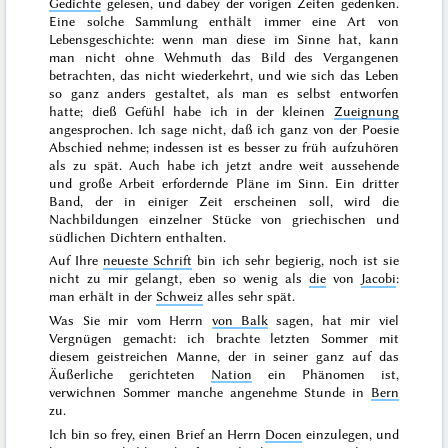
Gedichte
gelesen, und dabey der vorigen Zeiten gedenken.
Eine solche Sammlung enthält immer eine Art von
Lebensgeschichte: wenn man diese im Sinne hat, kann
man nicht ohne Wehmuth das Bild des Vergangenen
betrachten, das nicht
wiederkehrt, und wie sich das Leben
so ganz anders gestaltet, als man es selbst entworfen
hatte; dieß Gefühl habe ich in der kleinen
Zueignung
angesprochen. Ich sage nicht, daß ich ganz von der Poesie
Abschied nehme; indessen ist es besser zu früh aufzuhören
als zu spät. Auch habe ich jetzt andre weit aussehende
und große Arbeit erfordernde Pläne im Sinn. Ein dritter
Band, der in einiger Zeit erscheinen soll, wird die
Nachbildungen einzelner Stücke von griechischen und
südlichen Dichtern enthalten.
Auf Ihre
neueste Schrift
bin ich sehr begierig, noch ist sie
nicht zu mir gelangt, eben so wenig als
die
von
Jacobi
:
man erhält in der
Schweiz
alles sehr spät.
Was Sie mir vom Herrn
von Balk
sagen, hat mir viel
Vergnügen gemacht: ich brachte letzten
Sommer
mit
diesem geistreichen Manne, der in seiner ganz auf das
Äußerliche gerichteten
Nation
ein Phänomen ist,
verwichnen Sommer manche angenehme Stunde in
Bern
zu.
Ich bin so frey, einen Brief an Herrn
Docen
einzulegen, und