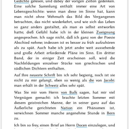
Gedichte
gelesen, und dabey der vorigen Zeiten gedenken.
Eine solche Sammlung enthält immer eine Art von
Lebensgeschichte: wenn man diese im Sinne hat, kann
man nicht ohne Wehmuth das Bild des Vergangenen
betrachten, das nicht
wiederkehrt, und wie sich das Leben
so ganz anders gestaltet, als man es selbst entworfen
hatte; dieß Gefühl habe ich in der kleinen
Zueignung
angesprochen. Ich sage nicht, daß ich ganz von der Poesie
Abschied nehme; indessen ist es besser zu früh aufzuhören
als zu spät. Auch habe ich jetzt andre weit aussehende
und große Arbeit erfordernde Pläne im Sinn. Ein dritter
Band, der in einiger Zeit erscheinen soll, wird die
Nachbildungen einzelner Stücke von griechischen und
südlichen Dichtern enthalten.
Auf Ihre
neueste Schrift
bin ich sehr begierig, noch ist sie
nicht zu mir gelangt, eben so wenig als
die
von
Jacobi
:
man erhält in der
Schweiz
alles sehr spät.
Was Sie mir vom Herrn
von Balk
sagen, hat mir viel
Vergnügen gemacht: ich brachte letzten
Sommer
mit
diesem geistreichen Manne, der in seiner ganz auf das
Äußerliche gerichteten
Nation
ein Phänomen ist,
verwichnen Sommer manche angenehme Stunde in
Bern
zu.
Ich bin so frey, einen Brief an Herrn
Docen
einzulegen, und