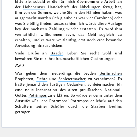
bitte Sie, sobald er die für mich übernommene Arbeit an
der
Hohenemser
Handschrift der
Nibelungen
fertig hat,
ihm von der Summe, welche Sie in den Händen haben, was
ausgemacht worden (ich glaube es war vier Carolinen) oder
was Sie billig finden, auszuzahlen. Ich würde diese Auslage
bey der nächsten
Zahlung wieder erstatten. Es wird ihm
vermuthlich willkommen seyn, das Geld sogleich zu
erhalten, und es wäre weitläuftig, erst noch eine besondre
Anweisung hinzuschicken.
Viele Grüße an
Baader
. Leben Sie recht wohl und
bewahren Sie mir Ihre freundschaftlichen Gesinnungen.
AW S.
Was geben denn neuerdings die beyden
Berlinischen
Propheten,
Fichte
und
Schleiermacher
, zu vernehmen? Es
hatte jemand den lustigen Gedanken, Schleiermacher für
eine neue Incarnation des alten preußischen National-
Gottes
Potrimpos
zu erklären. So würde er denn unter dem
Ausrufe: »Es lebe Potrimpos! Potrimpos er lebe!« auf den
Schultern seiner Schüler durch die Straßen Berlins
getragen.