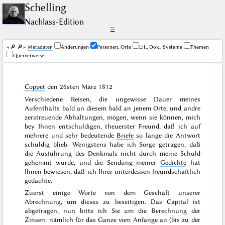
Schelling
Nachlass-Edition
☰
🔎︎
🔎︎
Me­ta­da­ten
Änderungen
Personen, Orte
Lit., Dok., Systeme
Themen
Querverweise
Coppet
den
26sten März 1812
Verschiedene Reisen, die ungewisse Dauer meines
Aufenthalts bald an diesem bald an jenem Orte, und andre
zerstreuende Abhaltungen, mögen, wenn sie können, mich
bey Ihnen entschuldigen, theuerster Freund, daß ich auf
mehrere und sehr bedeutende
Briefe
so lange die Antwort
schuldig blieb. Wenigstens habe ich Sorge getragen, daß
die Ausführung des Denkmals nicht durch meine Schuld
gehemmt wurde, und die Sendung meiner
Gedichte
hat
Ihnen bewiesen, daß ich Ihrer unterdessen freundschaftlich
gedachte.
Zuerst einige Worte von dem Geschäft unserer
Abrechnung, um dieses zu beseitigen. Das Capital ist
abgetragen, nun bitte ich Sie um die Berechnung der
Zinsen: nämlich für das Ganze vom Anfange an (bis zu der