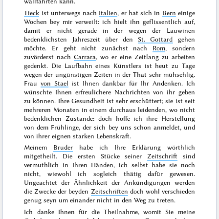
wallfahrten kann.
Tieck
ist unterwegs nach
Italien
, er hat sich in
Bern
einige
Wochen bey mir verweilt: ich hielt ihn geflissentlich auf,
damit er nicht gerade in der wegen der Lauwinen
bedenklichsten Jahreszeit über den
St. Gottard
gehen
möchte. Er geht nicht zunächst nach
Rom
, sondern
zuvörderst nach
Carrara
,
wo er eine Zeitlang zu arbeiten
gedenkt. Die Laufbahn eines Künstlers ist heut zu Tage
wegen der ungünstigen Zeiten in der That sehr mühsehlig.
Frau
von Stael
ist Ihnen dankbar für Ihr Andenken. Ich
wünschte Ihnen erfreulichere Nachrichten von ihr geben
zu können. Ihre Gesundheit ist sehr erschüttert; sie ist seit
mehreren Monaten in einem durchaus leidenden, wo nicht
bedenklichen Zustande: doch hoffe ich ihre Herstellung
von dem
Frühlinge
, der sich bey uns schon anmeldet, und
von ihrer eignen starken Lebenskraft.
Meinem
Bruder
habe ich Ihre Erklärung wörthlich
mitgetheilt. Die ersten Stücke seiner
Zeitschrift
sind
vermuthlich in Ihren Händen, ich selbst habe sie noch
nicht, wiewohl ich sogleich thätig dafür gewesen.
Ungeachtet der Ähnlichkeit der Ankündigungen werden
die Zwecke der beyden
Zeitschriften
doch wohl verschieden
genug seyn um einander nicht in den Weg zu treten.
Ich danke Ihnen für die Theilnahme, womit Sie meine