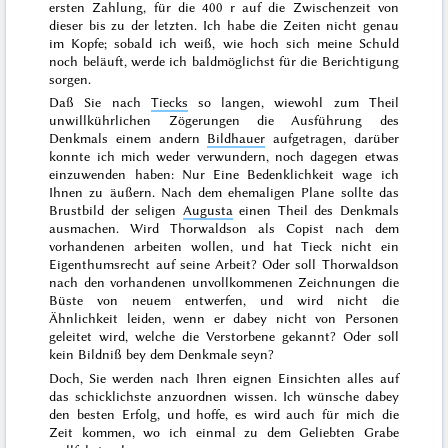
ersten Zahlung, für die 400 r auf die Zwischenzeit von
dieser bis zu der letzten. Ich habe die Zeiten nicht genau
im Kopfe; sobald ich weiß, wie hoch sich meine Schuld
noch beläuft, werde ich baldmöglichst für die Berichtigung
sorgen.
Daß Sie nach
Tiecks
so langen, wiewohl zum Theil
unwillkührlichen Zögerungen die Ausführung des
Denkmals einem andern
Bildhauer
auf
getragen, darüber
konnte ich mich weder verwundern, noch dagegen etwas
einzuwenden haben: Nur Eine Bedenklichkeit wage ich
Ihnen zu äußern. Nach dem ehemaligen Plane sollte das
Brustbild der seligen
Augusta
einen Theil des Denkmals
ausmachen. Wird Thorwaldson als Copist nach dem
vorhandenen arbeiten wollen, und hat Tieck nicht ein
Eigenthumsrecht auf seine Arbeit? Oder soll Thorwaldson
nach den vorhandenen unvollkommenen Zeichnungen die
Büste von neuem entwerfen, und wird nicht die
Ähnlichkeit leiden, wenn er dabey nicht von Personen
geleitet wird, welche die Verstorbene gekannt? Oder soll
kein Bildniß bey dem Denkmale seyn?
Doch, Sie werden nach Ihren eignen Einsichten alles auf
das schicklichste anzuordnen wissen. Ich wünsche dabey
den besten Erfolg, und hoffe, es wird auch für mich die
Zeit kommen, wo ich einmal zu dem Geliebten Grabe