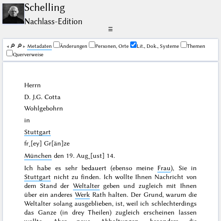
Schelling
Nachlass-Edition
☰
🔎︎
🔎︎
Me­ta­da­ten
Änderungen
Personen, Orte
Lit., Dok., Systeme
Themen
Querverweise
Herrn
D. J.G.
Cotta
Wohlgebohrn
in
Stuttgart
fr˖[ey] Gr[än]ze
München
den
19. Aug˖[ust] 14
.
Ich habe es sehr bedauert (ebenso meine
Frau
), Sie in
Stuttgart
nicht zu finden. Ich wollte Ihnen Nachricht von
dem Stand der
Weltalter
geben und zugleich mit Ihnen
über ein anderes
Werk
Rath halten. Der Grund, warum die
Weltalter solang ausgeblieben, ist, weil ich schlechterdings
das Ganze (in drey Theilen) zugleich erscheinen lassen