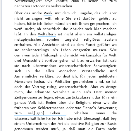
Nothwendigkeit seyn könnte, 2000 fl. schon bis zum
nächsten October
zu verbrauchen.
Über das andre
Werk
, mit dem ich umgehe, das ich aber
nicht anfangen will, ohne Sie erst darüber gehört zu
haben, hätte ich lieber mündlich mit Ihnen gesprochen. Ich
weiß nicht, ob schriftlich die Absicht sich klar machen
läßt. In den
Weltaltern
ist nicht allein ein vollständiges
metaphysisches, sondern zugleich religiöses System
enthalten. Alle Ansichten sind zu dem Punct geführt wo
sie schlechterdings in’s Leben eingreifen müssen. Wie
denn von jeder Philosophie, die nicht wirkungslos für Welt
und Mensch
heit vorüber gehen will, zu erwarten ist, daß
sie nach überwundner wissenschaftlicher Schwierigkeit
sich in das allen Menschen Verständliche und
Annehmliche verkläre. So deutlich, für jeden gebildeten
Menschen lesbar, die Weltalter geschrieben sind, so ist
doch der Vortrag ruhig wissenschaftlich. Aber es dringt
mich, die erkannte Wahrheit auch an’s Herz meiner
Zeitgenossen zu legen, etwas zurückzulassen, das für mein
ganzes Volk ist. Reden über die Religion, etwa wie die
früheren
von
Schleiermacher
, oder wie
Fichte
’s
Anweisung
zum sel˖[igen] Leben
, behalten immer die
wissenschaftliche Farbe. Ich habe mich überzeugt, daß bey
einem Unternehmen der Art die positive Religion zur Basis
genommen werden muß, ja daß man die Form nicht