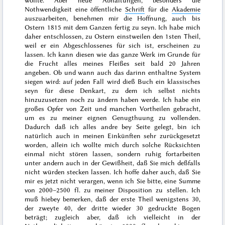
wollte. Aber neue Abhaltungen, besonders die
Nothwendigkeit eine öffentliche
Schrift
für die
Akademie
auszuarbeiten, benehmen mir die Hoffnung, auch bis
Ostern 1815
mit dem Ganzen fertig zu seyn. Ich habe mich
daher entschlossen, zu Ostern einstweilen den 1sten Theil,
weil er ein Abgeschlossenes für sich ist, erscheinen zu
lassen. Ich kann diesen wie das ganze Werk im Grunde für
die Frucht alles meines Fleißes seit bald
20 Jahren
angeben. Ob und wann auch das darinn enthaltne System
siegen wird: auf jeden Fall wird dieß Buch ein klassisches
seyn für diese Denkart, zu dem ich selbst nichts
hinzuzusetzen noch zu ändern haben werde. Ich habe ein
großes Opfer von Zeit und manchen Vortheilen gebracht,
um es zu meiner eignen Genugthuung zu vollenden.
Dadurch daß ich alles andre bey Seite gelegt, bin ich
natürlich auch in meinen Einkünften sehr zurückgesetzt
worden, allein ich wollte mich durch solche Rücksichten
einmal nicht stören lassen, sondern ruhig fortarbeiten
unter andern auch in
der
Gewißheit, daß Sie mich deßfalls
nicht würden stecken lassen. Ich hoffe daher auch, daß Sie
mir es jetzt nicht verargen, wenn ich Sie bitte, eine Summe
von 2000–2500 fl. zu meiner Disposition zu stellen. Ich
muß hiebey bemerken, daß der erste Theil wenigstens 30,
der zweyte 40, der dritte wieder 30 gedruckte Bogen
beträgt; zugleich aber, daß ich vielleicht in der