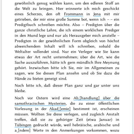
gewöhnlich genug wählen kann, um den edleren Stoff an
die Welt zu bringen. Hier erinnerte ich mich geschickt
eines Scherzes, den oft
Frommann
in
Jena
mit mir
getrieben, der mir eine große Summe bot, wenn ich – – ein
Predigtbuch schreiben möchte. Also – Predigten über die
ganze christliche Lehre, die ich einem wirklichen Prediger
in den Mund lege und nur als Herausgeber mich anstelle –
Predigten in der gewöhnlichen Form obgleich von höchst
abweichendem Inhalt will ich schreiben, sobald die
Weltalter vollendet sind. Nur ein Verleger wie Sie kann
etwas der Art
recht unternehmen; über die Art, wie die
Sache auszuführen, hätte ich gern mündlich Ihre Meynung
gehört. Inzwischen bitte ich Sie, mir im Allgemeinen zu
sagen, wie Sie diesen Plan ansehn und ob Sie dazu die
Hände zu bieten geneigt sind.
Noch bitte ich, daß dieser Plan ganz und gar unter uns
bleibe.
Noch vor Ostern wird eine
Ab˖[handlung]
über die
samothracischen Mysterien
, die zu einer öffentlichen
Vorlesung in der
Akad˖[emie]
bestimmt ist, erscheinen
müssen. Wollten Sie diese verlegen, und zugleich Anstalt
treffen, daß sie zu gehöriger Zeit (etwa
Januar
) in
Tübingen
gedruckt würde, weil hebräische, arabische und
a˖[ndere] Worte in den Anmerkungen vorkommen, wozu