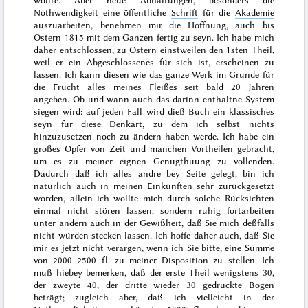
wollte. Aber neue Abhaltungen, besonders die
Nothwendigkeit eine öffentliche
Schrift
für die
Akademie
auszuarbeiten, benehmen mir die Hoffnung, auch bis
Ostern 1815
mit dem Ganzen fertig zu seyn. Ich habe mich
daher entschlossen, zu Ostern einstweilen den 1sten Theil,
weil er ein Abgeschlossenes für sich ist, erscheinen zu
lassen. Ich kann diesen wie das ganze Werk im Grunde für
die Frucht alles meines Fleißes seit bald
20 Jahren
angeben. Ob und wann auch das darinn enthaltne System
siegen wird: auf jeden Fall wird dieß Buch ein klassisches
seyn für diese Denkart, zu dem ich selbst nichts
hinzuzusetzen noch zu ändern haben werde. Ich habe ein
großes Opfer von Zeit und manchen Vortheilen gebracht,
um es zu meiner eignen Genugthuung zu vollenden.
Dadurch daß ich alles andre bey Seite gelegt, bin ich
natürlich auch in meinen Einkünften sehr zurückgesetzt
worden, allein ich wollte mich durch solche Rücksichten
einmal nicht stören lassen, sondern ruhig fortarbeiten
unter andern auch in
der
Gewißheit, daß Sie mich deßfalls
nicht würden stecken lassen. Ich hoffe daher auch, daß Sie
mir es jetzt nicht verargen, wenn ich Sie bitte, eine Summe
von 2000–2500 fl. zu meiner Disposition zu stellen. Ich
muß hiebey bemerken, daß der erste Theil wenigstens 30,
der zweyte 40, der dritte wieder 30 gedruckte Bogen
beträgt; zugleich aber, daß ich vielleicht in der