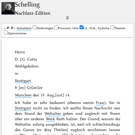
Schelling
Nachlass-Edition
☰
🔎︎
🔎︎
Me­ta­da­ten
Änderungen
Personen, Orte
Lit., Dok., Systeme
Themen
Querverweise
Herrn
D. J.G.
Cotta
Wohlgebohrn
in
Stuttgart
fr˖[ey] Gr[än]ze
München
den
19. Aug˖[ust] 14
.
Ich habe es sehr bedauert (ebenso meine
Frau
), Sie in
Stuttgart
nicht zu finden. Ich wollte Ihnen Nachricht von
dem Stand der
Weltalter
geben und zugleich mit Ihnen
über ein anderes
Werk
Rath halten. Der Grund, warum die
Weltalter solang ausgeblieben, ist, weil ich schlechterdings
das Ganze (in drey Theilen) zugleich erscheinen lassen