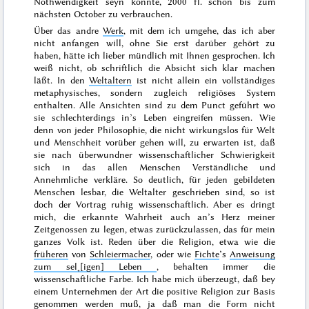
Nothwendigkeit seyn könnte, 2000 fl. schon bis zum
nächsten October
zu verbrauchen.
Über das andre
Werk
, mit dem ich umgehe, das ich aber
nicht anfangen will, ohne Sie erst darüber gehört zu
haben, hätte ich lieber mündlich mit Ihnen gesprochen. Ich
weiß nicht, ob schriftlich die Absicht sich klar machen
läßt. In den
Weltaltern
ist nicht allein ein vollständiges
metaphysisches, sondern zugleich religiöses System
enthalten. Alle Ansichten sind zu dem Punct geführt wo
sie schlechterdings in’s Leben eingreifen müssen. Wie
denn von jeder Philosophie, die nicht wirkungslos für Welt
und Mensch
heit vorüber gehen will, zu erwarten ist, daß
sie nach überwundner wissenschaftlicher Schwierigkeit
sich in das allen Menschen Verständliche und
Annehmliche verkläre. So deutlich, für jeden gebildeten
Menschen lesbar, die Weltalter geschrieben sind, so ist
doch der Vortrag ruhig wissenschaftlich. Aber es dringt
mich, die erkannte Wahrheit auch an’s Herz meiner
Zeitgenossen zu legen, etwas zurückzulassen, das für mein
ganzes Volk ist. Reden über die Religion, etwa wie die
früheren
von
Schleiermacher
, oder wie
Fichte
’s
Anweisung
zum sel˖[igen] Leben
, behalten immer die
wissenschaftliche Farbe. Ich habe mich überzeugt, daß bey
einem Unternehmen der Art die positive Religion zur Basis
genommen werden muß, ja daß man die Form nicht