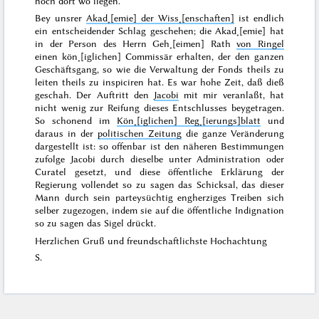
noch dort wo liegen.
Bey unsrer
Akad˖[emie] der Wiss˖[enschaften]
ist endlich
ein entscheidender Schlag geschehen; die Akad˖[emie] hat
in der Person des Herrn Geh˖[eimen] Rath
von Ringel
einen kön˖[iglichen] Commissär erhalten, der den ganzen
Geschäftsgang
, so wie die
Verwaltung der Fonds
theils zu
leiten theils zu inspiciren hat. Es war hohe Zeit, daß dieß
geschah. Der Auftritt
den
Jacobi
mit mir veranlaßt, hat
nicht wenig zur Reifung dieses Entschlusses beygetragen.
So schonend im
Kön˖[iglichen] Reg˖[ierungs]blatt
und
daraus in der
politischen Zeitung
die ganze Veränderung
dargestellt ist: so offenbar ist den näheren Bestimmungen
zufolge Jacobi durch dieselbe unter Administration oder
Curatel gesetzt, und diese öffentliche Erklärung der
Regierung vollendet so zu sagen das Schicksal, das dieser
Mann durch sein parteysüchtig engherziges Treiben sich
selber zugezogen, indem sie auf die öffentliche Indignation
so zu sagen das Sigel drückt.
Herzlichen Gruß und freundschaftlichste Hochachtung
S.