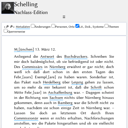
Schelling
Nachlass-Edition
☰
🔎︎
🔎︎
Me­ta­da­ten
Änderungen
Personen, Orte
Lit., Dok., Systeme
Themen
Querverweise
M˖[ünchen]
13. März 12
.
Anliegend die
Antwort
des
Buchdruckers
. Schreiben Sie
mir doch baldmöglichst, ob sie befriedigend ist oder nicht.
Des
Commissärs
in
Nürnberg
erwähnt er gar nicht; doch
weiß ich daß dort schon in den ersten Tagen des
Febr˖[uars]
Exempl˖[are] zu haben waren. Sonderbar ist,
das Paket nach
Heidelberg
über
Leipzig
gehen zu lassen,
um so mehr da mir bekannt ist, daß die
Schrift
schon
Mitte Febr˖[uar]
in
Aschaffenburg
war. – Dagegen scheint
in der Richtung von
Sachsen
nichts über Nürnberg hinaus
gekommen, denn auch in
Bamberg
war die Schrift nicht zu
haben, nachdem sie schon einige Zeit in Nürnberg war. –
Lassen Sie doch an letzterem Ort durch Ihren
Commissionär
wenn er nichts erhalten, Nachforschungen
anstellen, wo die Pakete hingerathen und ob sie vielleicht