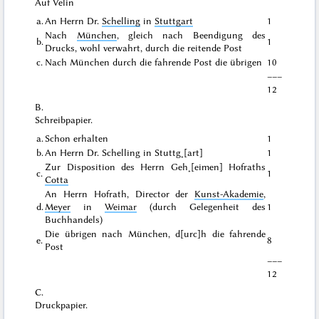
Auf Velin
a.
An Herrn Dr.
Schelling
in
Stuttgart
1
Nach
München
, gleich nach Beendigung des
b.
1
Drucks, wohl verwahrt, durch die reitende Post
c.
Nach München
durch die
fahrende
Post die übrigen
10
–––
12
B.
Schreibpapier.
a.
Schon erhalten
1
b.
An Herrn Dr. Schelling in Stuttg˖[art]
1
Zur Disposition des Herrn Geh˖[eimen] Hofraths
c.
1
Cotta
An Herrn Hofrath, Director der
Kunst-Akademie
,
d.
Meyer
in
Weimar
(durch Gelegenheit des
1
Buchhandels)
Die übrigen
nach München
, d[urc]h die fahrende
e.
8
Post
–––
12
C.
Druckpapier.