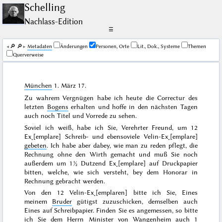
Schelling
Nachlass-Edition
☰
🔎︎
🔎︎
Me­ta­da­ten
Änderungen
Personen, Orte
Lit., Dok., Systeme
Themen
Querverweise
München
1. März 17
.
Zu wahrem Vergnügen habe ich heute die Correctur des
letzten
Bogens
erhalten und hoffe in den nächsten Tagen
auch noch Titel und Vorrede zu sehen.
Soviel ich weiß, habe ich Sie, Verehrter Freund, um 12
Ex˖[emplare] Schreib- und ebensoviele Velin-Ex˖[emplare]
gebeten
. Ich habe aber dabey, wie man zu reden pflegt, die
Rechnung ohne den Wirth gemacht und muß Sie noch
außerdem um 1½ Dutzend Ex˖[emplare] auf Druckpapier
bitten, welche, wie sich versteht, bey dem Honorar in
Rechnung gebracht werden.
Von den 12 Velin-Ex˖[emplaren] bitte ich Sie, Eines
meinem
Bruder
gütigst zuzuschicken, demselben auch
Eines auf Schreibpapier. Finden Sie es angemessen, so bitte
ich Sie dem Herrn Minister
von Wangenheim
auch 1