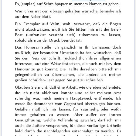
Ex˖[emplar] auf Schreibpapier in meinem Namen zu geben.
Wie ich es mit den übrigen gehalten wünsche, bemerke ich
auf dem Nebenblatt.
Ein
Exemplar auf Velin, wohl verwahrt, daß die Bogen
nicht abschwärzen, muß ich Sie bitten mir mit der Brief-
Post (unfrankirt versteht sich) zukommen zu lassen,
sobald als nun der Druck beendet ist.
Das Honorar stelle ich gänzlich in Ihr Ermessen; doch
muß ich, der besondern Umstände halber, wünschen, daß
Sie den Preis der Schrift, rücksichtlich ihres allgemeinen
Interesses, auf eine Weise festsetzen, die auch mir bey dem
Honorar zu gut kommt. Die Hälfte desselben bitte ich mir
gelegenheitlich zu übermachen, die andere an meiner
großen Schulden-Last gegen Sie gut zu schreiben.
Glauben Sie nicht, daß eine Arbeit, wie die eben vollendete,
die ich nicht ablehnen konnte und selbst meinem Amt
schuldig war, mich meinem Hauptzweck entfremde. Ich
werde Sie demnächst vom Gegentheil überzeugen können.
Gefallen muß ich mir lassen, für saumselig oder wofür
immer gehalten zu werden. Aber außer der innren
Genugthuung,
welche Vollendung gewährt, darf ich mir
auch die äußere versprechen, für diese vorläufige Urtheile
bald durch die nachfolgenden entschädigt zu werden. Es