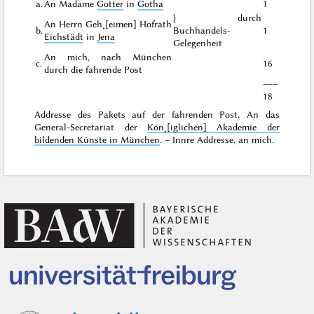
a.
An Madame
Gotter
in
Gotha
1
} durch
An Herrn Geh˖[eimen] Hofrath
b.
Buchhandels-
1
Eichstädt
in
Jena
Gelegenheit
An mich, nach München
c.
16
durch die fahrende Post
–––
18
Addresse des Pakets auf der fahrenden Post
. An das
General-Secretariat der
Kön˖[iglichen] Akademie der
bildenden Künste in München
. – Innre Addresse, an mich.