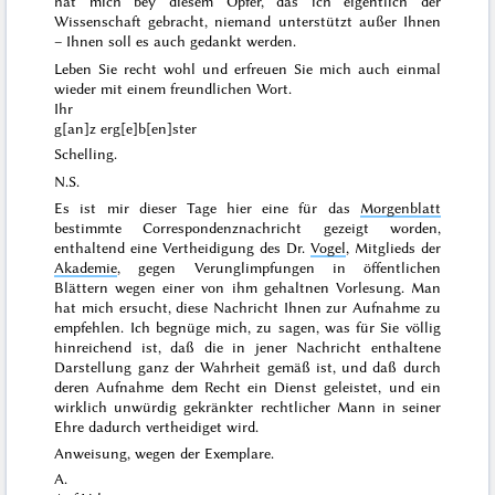
hat mich bey diesem Opfer, das ich eigentlich der
Wissenschaft
gebracht, niemand unterstützt außer Ihnen
–
Ihnen
soll es auch gedankt werden.
Leben Sie recht wohl und erfreuen Sie mich auch einmal
wieder mit einem freundlichen Wort.
Ihr
g[an]z erg[e]b[en]ster
Schelling.
N.S.
Es ist mir dieser Tage hier eine für das
Morgenblatt
bestimmte Correspondenznachricht gezeigt worden,
enthaltend eine Vertheidigung des Dr.
Vogel
, Mitglieds der
Akademie
, gegen Verunglimpfungen in öffentlichen
Blättern wegen einer von ihm gehaltnen Vorlesung. Man
hat mich ersucht, diese Nachricht Ihnen zur Aufnahme zu
empfehlen. Ich begnüge mich, zu sagen, was für
Sie
völlig
hinreichend ist, daß die in jener Nachricht enthaltene
Darstellung ganz der
Wahrheit
gemäß ist, und daß durch
deren Aufnahme dem
Recht
ein Dienst geleistet, und ein
wirklich unwürdig gekränkter rechtlicher Mann in seiner
Ehre dadurch vertheidiget wird.
Anweisung, wegen der Exemplare.
A.