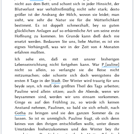
nicht aus dem Bett; und schont sich in jeder Hinsicht, der
Blutverlust war verhältnißmäßig nicht sehr stark; desto
größer ist der Andrang der Milch, wovon sie leidet; man
sieht, wie sehr die Natur sie für die Mütterlichkeit
bestimmt. Es ist doppelt schmerzhaft, bey so guten
glücklichen Anlagen auf so erbärmliche Art um seine erste
Hoffnung zu kommen. Im Grunde kann dieß doch
nie
ersetzt werden. Bedauren Sie uns, liebe Mutter, es ist ein
eignes Verhängniß, was wir in der Zeit von 4 Monaten
erfahren mußten.
Ich sehe ein, daß es mit unsrer bisherigen
Lebenseinrichtung nicht fortgehen kann. War
P˖[auline]
nicht so allein, so verlangte sie die Reise nicht
mitzumachen; oder schonte sich doch wenigstens die
ersten 8 Tage in der
Stadt
. Der
Winter
wird traurig für uns
beyde seyn, ich
muß
den größten Theil des Tags arbeiten;
Pauline wird allein sitzen; auch die Abende, wenn wir
beysammen sind, werden wir uns einsam vorkommen.
Ginge es auf den Frühling zu, so würde ich keinen
Anstand nehmen, Paulinen, so bald sie sich erholt, nach
Gotha
zu bringen und sie den ganzen Sommer da zu
lassen. So ist es unmöglich. Pauline fragt, ob sich denn
keines von den ihrigen entschließen wolle, unter diesen
Umständen hieherzukommen und den Winter bey ihr