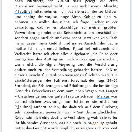
nach
Nürnberg
den Grund dazu gelegt, die erste
Disposition hervorgebracht. Es war nicht
meine
Absicht,
P˖[auline]
mitzunehmen; ich bat sie erst, hier zu bleiben
und schlug ihr vor, so lange Mme.
Köhler
zu sich zu
nehmen; sie wollte das nicht; ich frage
Fischer
in der
Erwartung, daß er es abschlüge: zu meiner größten
Verwunderung findet er die Reise nicht allein unschädlich,
sondern sogar nüzlich und erwünscht; jetzt war kein Rath
mehr; gegen mein Gefühl und ganze Ansicht der Sache
mußte
ich mich entschließen, P˖[auline] mitzunehmen.
Vielleicht hätte ich eher alles aufgeboten, die Reise oder
wenigstens den Auftrag an mich rückgängig zu machen,
wenn nicht die eigne Meynung und die Versicherung
andrer mich zu der Vorstellung gebracht hätten, daß in
dieser Hinsicht für Paulinen weniger zu fürchten wäre. Die
Erschütterungen des Fahrens, (dreymal, des Tags 24–26
Stunden), die Erhitzungen und Erkältungen, die beständige
Gêne des Erbrechens in dem nämlichen Wagen mit
Langer
– Ursachen genug, der guten Frau zu schaden!
Marcus
war
der nämlichen Meynung; nur hätte er sie nicht vor
P˖[auline] äußern sollen, die dadurch auf dem Rückweg
sehr apprehensiv geworden war. – Seit der unglücklichen
Reise nahm ich eine deutliche Veränderung wahr; sie verlor
ihr blühendes Aussehen, das sie noch in
Augsburg
gehabt
hatte, das Gesicht wurde länglich; es zeigten sich von Zeit