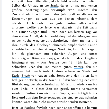
zu Zeit Durchfälle, die jedoch bald wieder nachließen.
Selbst der Umzug in die
Stadt
, da er für sie mit keinen
großen Anstrengungen verknüpft war, machte den
Zustand nicht schlimmer; aber jetzt galt es die ersten
Einrichtungen; es war aus der besten Absicht, dem
edelsten Trieb, daß unsre gute Pauline alles
selbst
anordnen wollte; aber leider war jetzt nicht die Zeit dazu;
alle Ermahnungen und Bitten noch am letzten Tag vor
dem ersten Anfall, da ich wohl
dreymal
des Morgens nur
in der Küche war, sie zurückzuholen, halfen nichts; und
ihre durch das Übelseyn ohnedieß empfindliche Laune
erlaubte kein ernstes strenges Wort. So, kann ich sagen,
bin ich gleichsam mit sehenden Augen und unter
beständigen Kämpfen dagegen doch in das Unglück
hineingerathen. – Am Freytag den
16.
früh kam der
Schrecken über den Tod meines guten
Vaters
, den sie
unvermuthet durch Anblick eines schwarzen Sigels auf
Karls
Briefe
vor Augen sah. Sonnabend den
17ten
kam
heftiges Kopfweh; in der Nacht auf den
Sonntag
der erste
Blutabgang, der abwechselnd aufhörte und wiederkam bis
zum Ende. In dieser Zeit ist gewiß nichts versäumet
worden. Pauline kam nicht vom Sopha; wurde täglich ins
Bett und aus dem Bette getragen, das einzige was schaden
konnte, waren die nicht immer abzuhaltenden Besuche. –
Jetzt ist
Pauline
freylich noch sehr angegriffen; sie kommt