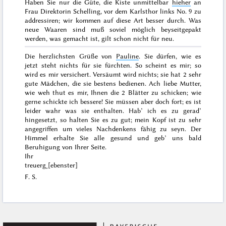
Haben Sie nur die Güte, die Kiste unmittelbar
hieher
an
Frau
Direktorin Schelling, vor dem Karlsthor links No. 9
zu
addressiren; wir kommen auf diese Art besser durch. Was
neue
Waaren sind muß soviel möglich beyseitgepakt
werden, was
gemacht
ist, gilt schon nicht für neu.
Die herzlichsten Grüße von
Pauline
. Sie dürfen, wie es
jetzt steht nichts für sie fürchten. So scheint es mir; so
wird es mir versichert. Versäumt wird nichts; sie hat 2 sehr
gute Mädchen, die sie bestens bedienen. Ach liebe Mutter,
wie weh thut es mir, Ihnen die 2 Blätter zu schicken; wie
gerne schickte ich bessere! Sie müssen aber doch fort; es ist
leider wahr was sie enthalten. Hab’ ich es zu gerad’
hingesetzt, so halten Sie es zu gut; mein Kopf ist zu sehr
angegriffen um vieles Nachdenkens fähig zu seyn. Der
Himmel erhalte Sie alle gesund und geb’ uns bald
Beruhigung von Ihrer Seite.
Ihr
treuerg˖[ebenster]
F. S.