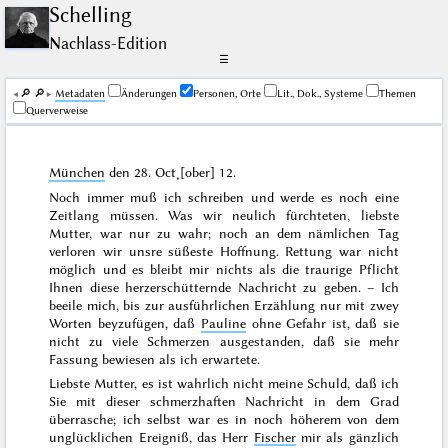
Schelling
Nachlass-Edition
☰
🔎︎
🔎︎
Me­ta­da­ten
Änderungen
Personen, Orte
Lit., Dok., Systeme
Themen
Querverweise
München
den
28. Oct˖[ober] 12
.
Noch immer muß ich schreiben und werde es noch eine
Zeitlang müssen. Was wir neulich fürchteten, liebste
Mutter, war nur zu wahr; noch an dem nämlichen
Tag
verloren wir unsre süßeste Hoffnung. Rettung war nicht
möglich und es bleibt mir nichts als die traurige Pflicht
Ihnen diese herzerschütternde Nachricht zu geben. – Ich
beeile mich, bis zur ausführlichen Erzählung nur mit zwey
Worten beyzufügen, daß
Pauline
ohne Gefahr ist, daß sie
nicht zu viele Schmerzen ausgestanden, daß sie mehr
Fassung bewiesen als ich erwartete.
Liebste Mutter, es ist wahrlich nicht meine Schuld, daß ich
Sie mit dieser schmerzhaften Nachricht in
dem
Grad
überrasche; ich selbst war es in noch höherem von dem
unglücklichen Ereigniß, das Herr
Fischer
mir als gänzlich