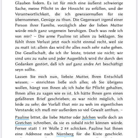
Glauben fodern. Es ist für mich eine äußerst schwierige
Sache, meine Pflicht in der Hinsicht zu erfüllen, und der
Verantwortlichkeit, die ich gewissermaßen für sie
übernommen, Genüge
zu thun. Die Gegenwart irgend einer
Person ihrer Familie, vorzüglich aber der lieben Mutter
würde mich ganz ungemein beruhigen. Doch was rede ich
von mir? – Die arme Pauline ist allein zu beklagen. Sie
fühlt ihren Verlust jetzt noch nicht einmal recht, weil sie
zu matt ist; allein das wird ihr alles noch sehr nahe gehen.
Die Gesellschaft, die ich ihr leiste, tröstet sie nicht; wir
sind uns
zu
nahe und jeder Augenblick wird ihr durch den
Gedanken gestört, daß ich auf ganz andre Art beschäftigt
seyn sollte.
Lassen Sie mich nun, liebste Mutter, Ihren Entschluß
wissen; – einrichten ließe sich alles; ob Sie übrigens
wollen, hängt von Ihnen ab; ich habe für Pflicht gehalten,
Ihnen alles zu sagen wie es ist. Ich hätte Ihnen gern einen
gefaßteren Brief geschrieben; es war nicht möglich, ich
leide zu sehr; der Vorfall thut mir zu
weh
im eigentlichen
Verstande; ich muß mir außerdem so viel Gewalt anthun. –
Pauline
bittet, die liebe Mutter oder
Julchen
wolle doch an
Gretchen
schreiben, da sie es sobald nicht können würde.
Ferner statt 1 ## Wolle 2 ## schicken. Pauline hat Ihnen
eine Addresse nach
Nürnberg
für die Kiste geschickt.