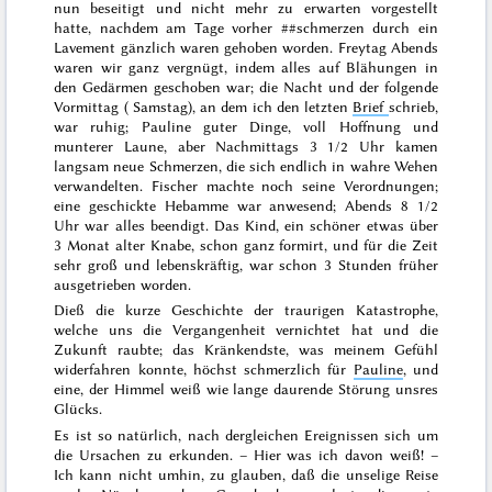
nun beseitigt und nicht mehr zu erwarten vorgestellt
hatte, nachdem am
Tage vorher
##
schmerzen durch ein
Lavement gänzlich waren gehoben worden.
Freytag Abends
waren wir ganz vergnügt, indem alles auf Blähungen in
den Gedärmen geschoben war; die Nacht und der folgende
Vormittag (
Samstag
), an dem ich den letzten
Brief
schrieb,
war ruhig; Pauline guter Dinge, voll Hoffnung und
munterer Laune, aber Nachmittags 3 1/2 Uhr kamen
langsam neue Schmerzen, die sich endlich in wahre
Wehen
verwandelten. Fischer machte noch seine Verordnungen;
eine geschickte Hebamme war anwesend; Abends 8 1/2
Uhr war alles beendigt. Das Kind, ein schöner etwas über
3 Monat alter Knabe, schon ganz formirt, und für die Zeit
sehr groß und lebenskräftig, war schon 3 Stunden früher
ausgetrieben worden.
Dieß die kurze Geschichte der traurigen Katastrophe,
welche uns die Vergangenheit vernichtet hat und die
Zukunft raubte; das Kränkendste, was meinem Gefühl
widerfahren konnte, höchst schmerzlich für
Pauline
, und
eine, der Himmel weiß wie lange daurende Störung unsres
Glücks.
Es ist so natürlich, nach dergleichen Ereignissen sich um
die Ursachen zu erkunden. – Hier was ich davon weiß! –
Ich kann nicht umhin, zu glauben, daß die unselige Reise