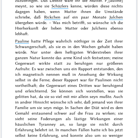
zuzubringen. Das Liebste wäre ihr die Mutter. P˖[auline]
meynt, so wie sie
Schäzlers
kenne, würden diese nichts
dagegen haben, wenn Mutter ihnen die Umstände
schriebe, daß
Rickchen
auf ein paar Monate
Julchen
übergeben würde. – Was mich betrifft, so wünsche ich die
Hierherkunft der lieben Mutter oder Julchens ebenso
lebhaft.
Pauline
hatte Pflege wahrlich
nöthiger
in der Zeit ihrer
Schwangerschaft, als sie es in den Wochen gehabt haben
würde. Nur unter dem heftigsten Widerstreben ihrer
ganzen Natur konnte das arme Kind sich festsetzen; meine
Gegenwart wirkte statt zu beruhigen nur größeren
Aufruhr. Es war zwischen uns ein Rapport entstanden, den
ich magnetisch nennen muß in Ansehung der Wirkung
selbst in die Ferne; dieser Rapport war für Paulinen nicht
vortheilhaft; die Gegenwart eines Dritten war beruhigend
und erleichternd. Sie können sich vorstellen, was sie
gelitten hat, da sie so viel mit mir allein seyn mußte. Auch
in andrer Hinsicht wünsche ich sehr, daß jemand von ihrer
Familie um sie seyn möge. In Sachen der Diät wird es dem
Gemahl erstaunend schwer auf die Frau zu wirken; sie
sieht seine Foderungen als lästige Wirkungen einer
häuslichen Tyranney an, so lange sie nicht durch
Erfahrung belehrt ist. In manchen Fällen hatte ich bis jetzt
selbst keine Erfahrung, und konnte also um so weniger