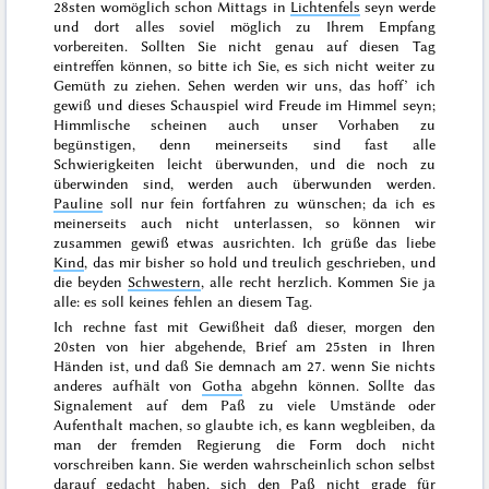
28sten
womöglich schon Mittags in
Lichtenfels
seyn werde
und dort alles soviel möglich zu Ihrem Empfang
vorbereiten. Sollten Sie nicht genau auf diesen Tag
eintreffen können, so bitte ich Sie, es sich nicht weiter zu
Gemüth zu ziehen. Sehen werden wir uns, das hoff’ ich
gewiß und dieses Schauspiel wird Freude im Himmel seyn;
Himmlische scheinen auch unser Vorhaben zu
begünstigen, denn meinerseits sind fast alle
Schwierigkeiten leicht überwunden, und die noch zu
überwinden sind, werden auch überwunden werden.
Pauline
soll nur fein
fortfahren zu wünschen; da ich es
meinerseits auch nicht unterlassen, so können wir
zusammen gewiß etwas ausrichten. Ich grüße das liebe
Kind
, das mir bisher so hold und treulich geschrieben, und
die beyden
Schwestern
, alle recht herzlich. Kommen Sie ja
alle: es soll keines fehlen an diesem Tag.
Ich rechne fast mit Gewißheit daß dieser, morgen den
20sten
von hier abgehende, Brief am
25sten
in Ihren
Händen ist, und daß Sie demnach am
27.
wenn Sie nichts
anderes aufhält von
Gotha
abgehn können. Sollte das
Signalement auf dem Paß zu viele Umstände oder
Aufenthalt machen, so glaubte ich, es kann wegbleiben, da
man der fremden Regierung die Form doch nicht
vorschreiben kann. Sie werden wahrscheinlich schon selbst
darauf gedacht haben, sich den Paß nicht grade für