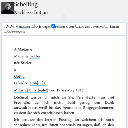
Schelling
Nachlass-Edition
☰
🔎︎
🔎︎
Me­ta­da­ten
Änderungen
Personen, Orte
Lit., Dok., Systeme
Themen
Querverweise
A Madame
Madame
Gotter
née Stieler
à
Gotha
.
Fr[an]co.
Cob[ur]g
M˖[ariä] Eins˖[iedel]
den
19ten May 1812
.
Dießmal wende ich mich an Sie, Verehrteste Frau und
Freundin, der ich nicht bald genug den Dank
auszudrücken weiß für das freundliche Entgegenkommen,
zu dem Sie sich entschlossen haben.
Ich benutze den letzten Posttag, an welchem ich noch
schreiben kann, um Ihnen nochmals zu sagen, daß ich den