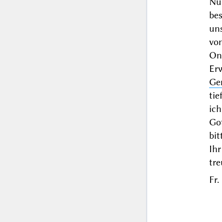
Nu
bes
un
vo
On
Er
Ge
ti
ic
Go
bit
Ihr
tr
Fr.