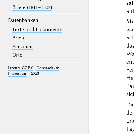
sa
Briefe (1811–1832)
au
Datenbanken
Mo
wa
Texte und Dokumente
Sch
Briefe
da
Personen
Wo
Orte
en
Lizenz: CC BY
·
Datenschutz
·
Fe
Impressum
· 2025
Ha
Pau
sic
Di
de
En
Ta