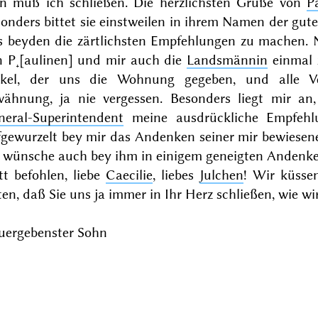
n muß ich schließen. Die herzlichsten Grüße von
P
onders bittet sie einstweilen in ihrem Namen der gut
s beyden die zärtlichsten Empfehlungen zu machen. N
n P˖[aulinen] und mir auch die
Landsmännin
einmal 
kel, der uns die Wohnung gegeben, und alle Ve
wähnung, ja nie vergessen. Besonders liegt mir an
neral-Superintendent
meine ausdrückliche Empfehl
efgewurzelt bey mir das Andenken seiner mir bewiesen
h wünsche auch bey ihm in einigem geneigten Andenken
tt befohlen, liebe
Caecilie
, liebes
Julchen
! Wir küsse
ten, daß Sie uns ja immer in Ihr Herz schließen, wie wir
euergebenster Sohn