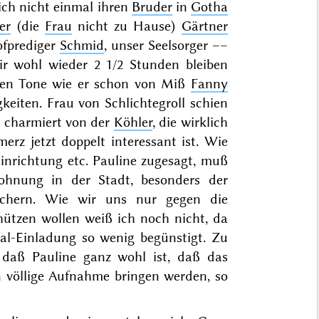
 ich nicht einmal ihren
Bruder
in
Gotha
er
(die
Frau
nicht zu Hause)
Gärtner
ofprediger
Schmid
, unser Seelsorger ––
ir wohl wieder 2 1/2 Stunden bleiben
ben Tone wie er schon von Miß
Fanny
keiten. Frau von Schlichtegroll schien
 charmiert von der
Köhler
, die wirklich
erz jetzt doppelt interessant ist. Wie
inrichtung etc. Pauline zugesagt, muß
ohnung in der Stadt, besonders der
sichern. Wie wir uns nur gegen die
ützen wollen weiß ich noch nicht, da
al-Einladung so wenig begünstigt. Zu
 daß Pauline ganz wohl ist, daß das
in völlige Aufnahme bringen werden, so