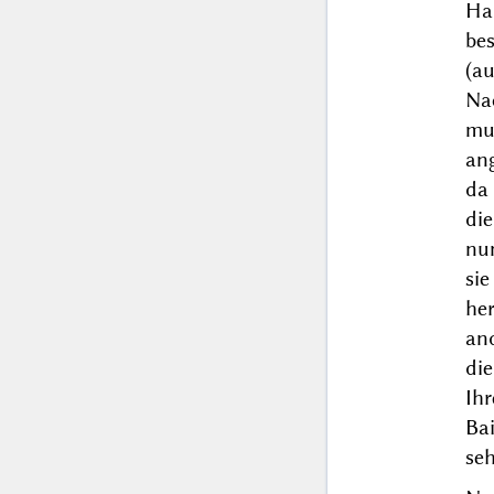
Hau
be
(a
Na
mu
ang
da 
die
nun
si
he
an
di
Ih
Bai
seh