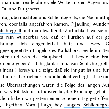
h man die Freude ohne viele Worte an den Augen an. 
f Du und Du gesetzt.
ntag
überraschten uns
Schlichtegrolls
, die Nachmitta
ren, ebenfalls angefahren kamen.
P˖[auline]
wunderte
lichtegroll
und mir obwaltende Zärtlichkeit, wo sie n
zu rein wunderbar vor, daß er kürzlich auf der ge
hnung sich eingemiethet hat; und zwey Gen
tgegengesetzten Flügeln des Karlsthors, beyde im 2te
nster und was die Hauptsache ist beyde eine F
rmonie geben? – Ich glaube Frau
von Schlichtegroll
linens Hierseyn; sie zeigt, daß sie ihr gut ist und fü
h hinter übertriebner Freundlichkeit verbirgt, ist sie n
ese Überraschungen waren die Folge des langen Auf
m was Rücksicht auf unsrer beyder Erholung gebot d
dlich haben wir
gestern
einen schönen Tag getroffe
g abgethan. Vorm˖[ittags] bey
Langers
,
Schlichtegrol