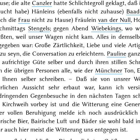
se; die alte
Canzler
hatte Schlichtegroll geklagt, daß
sucht habe) Hänleins (ebenfalls nicht zuhause)
Baad
uch die
Frau
nicht zu Hause) Fräulein
van der Null
, H
chmittags
Stengels
; gegen Abend
Wiebekings
, wo w
ßten, weil unser Wagen nicht kam. Alles in demsel
egeben war: Große Zärtlichkeit, Liebe und viele Artig
zu seyn, die Conversation zu erleichtern.
Pauline
ganz
 aufrichtige Güte selber und durch ihren stillen Schm
 die übrigen Personen alle, wie der
Münchner
Ton, E
e Ihnen selber schreiben. – Daß sie von unsrer W
rrlichen Aussicht sehr erbaut war, kann ich ver
dringenden Gegenbesuche in den nächsten Tagen sch
e Kirchweih vorbey ist
und die Witterung eine Gener
rer vollen Beruhigung melde ich noch ausdrücklich
rische Bier, Bairische Luft und Bäder sie wohl bald 
r auch hier meist die Witterung uns entgegen ist.