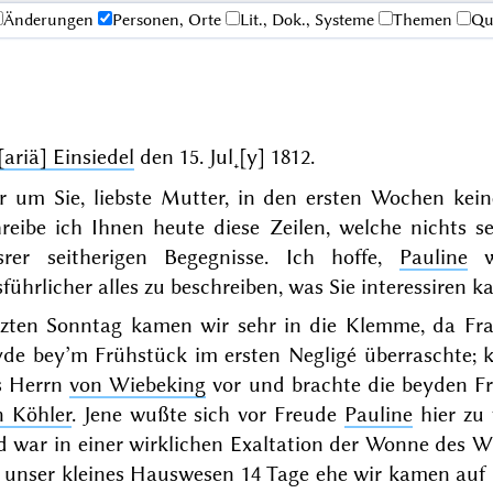
Änderungen
Personen, Orte
Lit., Dok., Systeme
Themen
Qu
ariä] Einsiedel
den
15. Jul˖[y] 1812
.
r um Sie, liebste Mutter, in den ersten Wochen kein
hreibe ich Ihnen heute diese Zeilen, welche nichts s
srer seitherigen Begegnisse. Ich hoffe,
Pauline
wi
führlicher alles zu beschreiben, was Sie interessiren k
tzten Sonntag
kamen wir sehr in die Klemme, da Fr
de bey’m Frühstück im ersten Negligé überraschte; k
s Herrn
von Wiebeking
vor und brachte die beyden F
n Köhler
. Jene wußte sich vor Freude
Pauline
hier zu 
 war in einer wirklichen Exaltation der Wonne des W
 unser kleines Hauswesen 14 Tage ehe wir kamen auf 