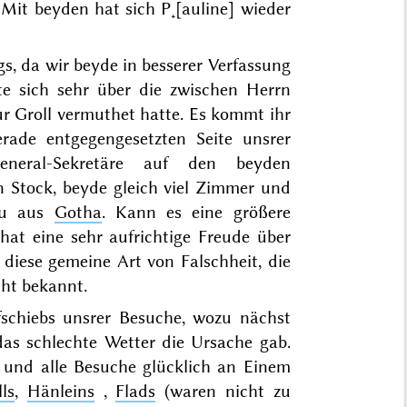
Mit beyden hat sich P˖[auline]
wieder
gs, da wir beyde in besserer Verfassung
 sich sehr über die zwischen Herrn
ur Groll vermuthet hatte. Es kommt ihr
rade entgegengesetzten Seite unsrer
eral-Sekretäre auf den beyden
n Stock, beyde gleich viel Zimmer und
rau aus
Gotha
. Kann es eine größere
hat eine sehr aufrichtige Freude über
r diese gemeine Art von Falschheit, die
icht bekannt.
schiebs unsrer Besuche, wozu nächst
as schlechte Wetter die Ursache gab.
n
und alle Besuche glücklich an Einem
ls
,
Hänleins
,
Flads
(waren nicht zu