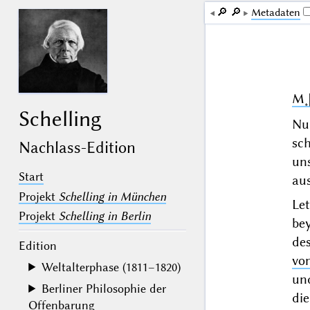
🔎︎
🔎︎
Me­ta­da­ten
M˖[
Schelling
Nu
sc
Nachlass-Edition
un
Start
aus
Projekt
Schelling in München
Le
Projekt
Schelling in Berlin
bey
de
Edition
vo
Weltalterphase (1811–1820)
und
Berliner Philosophie der
die
Offenbarung