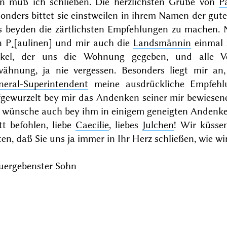
n muß ich schließen. Die herzlichsten Grüße von
P
onders bittet sie einstweilen in ihrem Namen der gut
s beyden die zärtlichsten Empfehlungen zu machen. N
n P˖[aulinen] und mir auch die
Landsmännin
einmal 
kel, der uns die Wohnung gegeben, und alle Ve
wähnung, ja nie vergessen. Besonders liegt mir an
neral-Superintendent
meine ausdrückliche Empfehl
efgewurzelt bey mir das Andenken seiner mir bewiesen
h wünsche auch bey ihm in einigem geneigten Andenken
tt befohlen, liebe
Caecilie
, liebes
Julchen
! Wir küsse
ten, daß Sie uns ja immer in Ihr Herz schließen, wie wir
euergebenster Sohn