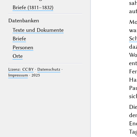
sa
Briefe (1811–1832)
au
Datenbanken
Mo
wa
Texte und Dokumente
Sch
Briefe
da
Personen
Wo
Orte
en
Lizenz: CC BY
·
Datenschutz
·
Fe
Impressum
· 2025
Ha
Pau
sic
Di
de
En
Ta