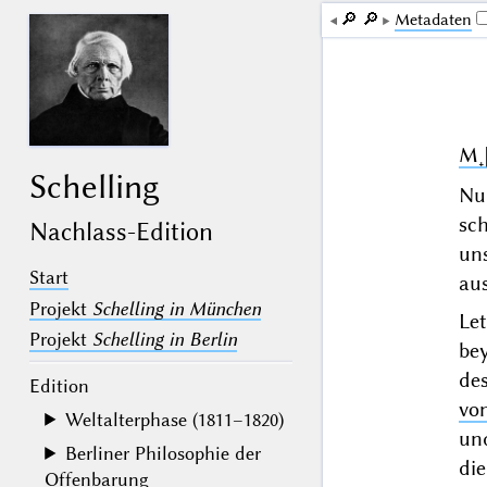
🔎︎
🔎︎
Me­ta­da­ten
M˖[
Schelling
Nu
sc
Nachlass-Edition
un
Start
aus
Projekt
Schelling in München
Le
Projekt
Schelling in Berlin
bey
de
Edition
vo
Weltalterphase (1811–1820)
und
Berliner Philosophie der
die
Offenbarung