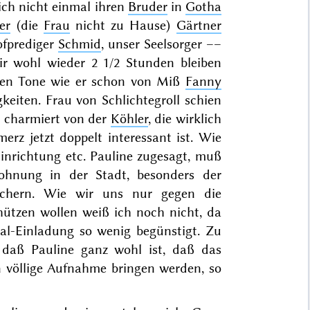
 ich nicht einmal ihren
Bruder
in
Gotha
er
(die
Frau
nicht zu Hause)
Gärtner
ofprediger
Schmid
, unser Seelsorger ––
ir wohl wieder 2 1/2 Stunden bleiben
ben Tone wie er schon von Miß
Fanny
keiten. Frau von Schlichtegroll schien
 charmiert von der
Köhler
, die wirklich
erz jetzt doppelt interessant ist. Wie
inrichtung etc. Pauline zugesagt, muß
ohnung in der Stadt, besonders der
sichern. Wie wir uns nur gegen die
ützen wollen weiß ich noch nicht, da
al-Einladung so wenig begünstigt. Zu
 daß Pauline ganz wohl ist, daß das
in völlige Aufnahme bringen werden, so