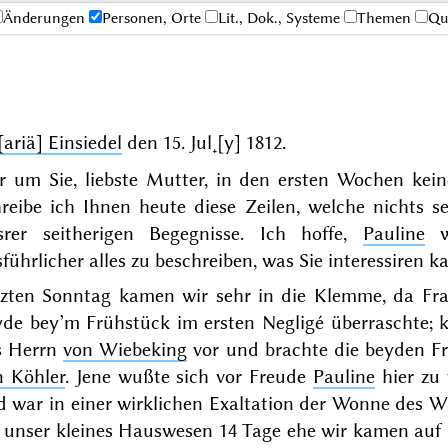
Änderungen
Personen, Orte
Lit., Dok., Systeme
Themen
Qu
ariä] Einsiedel
den
15. Jul˖[y] 1812
.
r um Sie, liebste Mutter, in den ersten Wochen kein
hreibe ich Ihnen heute diese Zeilen, welche nichts s
srer seitherigen Begegnisse. Ich hoffe,
Pauline
wi
führlicher alles zu beschreiben, was Sie interessiren k
tzten Sonntag
kamen wir sehr in die Klemme, da Fr
de bey’m Frühstück im ersten Negligé überraschte; k
s Herrn
von Wiebeking
vor und brachte die beyden F
n Köhler
. Jene wußte sich vor Freude
Pauline
hier zu 
 war in einer wirklichen Exaltation der Wonne des W
 unser kleines Hauswesen 14 Tage ehe wir kamen auf 