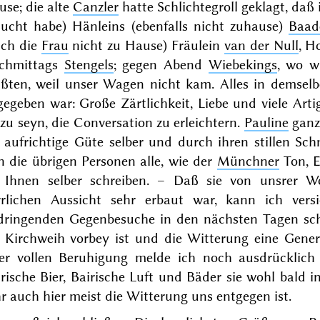
se; die alte
Canzler
hatte Schlichtegroll geklagt, daß
sucht habe) Hänleins (ebenfalls nicht zuhause)
Baad
uch die
Frau
nicht zu Hause) Fräulein
van der Null
, H
chmittags
Stengels
; gegen Abend
Wiebekings
, wo w
ßten, weil unser Wagen nicht kam. Alles in demsel
egeben war: Große Zärtlichkeit, Liebe und viele Artig
zu seyn, die Conversation zu erleichtern.
Pauline
ganz
 aufrichtige Güte selber und durch ihren stillen Schm
 die übrigen Personen alle, wie der
Münchner
Ton, E
e Ihnen selber schreiben. – Daß sie von unsrer W
rrlichen Aussicht sehr erbaut war, kann ich ver
dringenden Gegenbesuche in den nächsten Tagen sch
e Kirchweih vorbey ist
und die Witterung eine Gener
rer vollen Beruhigung melde ich noch ausdrücklich
rische Bier, Bairische Luft und Bäder sie wohl bald 
r auch hier meist die Witterung uns entgegen ist.