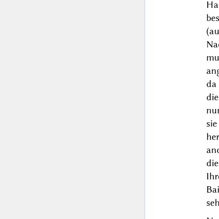
Hau
be
(a
Na
mu
ang
da 
die
nun
si
he
an
di
Ih
Bai
seh