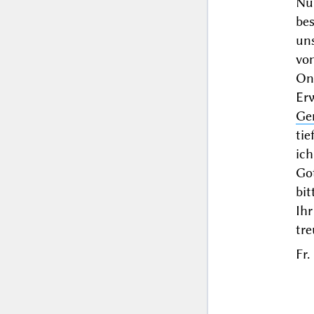
Nu
bes
un
vo
On
Er
Ge
ti
ic
Go
bit
Ihr
tr
Fr.