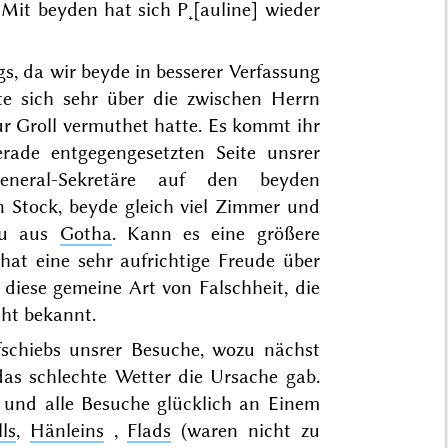
Mit beyden hat sich P˖[auline]
wieder
gs, da wir beyde in besserer Verfassung
 sich sehr über die zwischen Herrn
ur Groll vermuthet hatte. Es kommt ihr
rade entgegengesetzten Seite unsrer
eral-Sekretäre auf den beyden
n Stock, beyde gleich viel Zimmer und
rau aus
Gotha
. Kann es eine größere
hat eine sehr aufrichtige Freude über
r diese gemeine Art von Falschheit, die
icht bekannt.
schiebs unsrer Besuche, wozu nächst
as schlechte Wetter die Ursache gab.
n
und alle Besuche glücklich an Einem
ls
,
Hänleins
,
Flads
(waren nicht zu