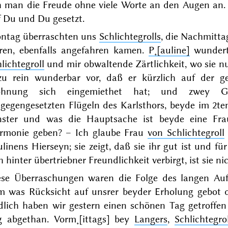
h man die Freude ohne viele Worte an den Augen an. 
f Du und Du gesetzt.
ntag
überraschten uns
Schlichtegrolls
, die Nachmitta
ren, ebenfalls angefahren kamen.
P˖[auline]
wunderte
lichtegroll
und mir obwaltende Zärtlichkeit, wo sie n
zu rein wunderbar vor, daß er kürzlich auf der ge
hnung sich eingemiethet hat; und zwey Gen
tgegengesetzten Flügeln des Karlsthors, beyde im 2te
nster und was die Hauptsache ist beyde eine F
rmonie geben? – Ich glaube Frau
von Schlichtegroll
linens Hierseyn; sie zeigt, daß sie ihr gut ist und fü
h hinter übertriebner Freundlichkeit verbirgt, ist sie n
ese Überraschungen waren die Folge des langen Auf
m was Rücksicht auf unsrer beyder Erholung gebot d
dlich haben wir
gestern
einen schönen Tag getroffe
g abgethan. Vorm˖[ittags] bey
Langers
,
Schlichtegrol