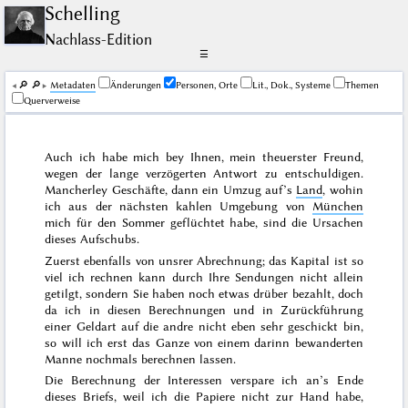
Schelling
Nachlass-Edition
☰
🔎︎
🔎︎
Me­ta­da­ten
Änderungen
Personen, Orte
Lit., Dok., Systeme
Themen
Querverweise
Auch ich habe mich bey Ihnen, mein theuerster Freund,
wegen der lange verzögerten Antwort zu entschuldigen.
Mancherley Geschäfte, dann ein Umzug auf’s
Land
, wohin
ich aus der nächsten kahlen Umgebung von
München
mich für den
Sommer
geflüchtet habe, sind die Ursachen
dieses Aufschubs.
Zuerst ebenfalls von unsrer Abrechnung; das Kapital ist so
viel ich rechnen kann durch Ihre Sendungen nicht allein
getilgt, sondern Sie haben noch etwas drüber bezahlt, doch
da ich in diesen Berechnungen und in Zurückführung
einer Geldart auf die andre nicht eben sehr geschickt bin,
so will ich erst das Ganze von einem darinn bewanderten
Manne nochmals berechnen lassen.
Die Berechnung der Interessen verspare ich an’s Ende
dieses Briefs, weil ich die Papiere nicht zur Hand habe,