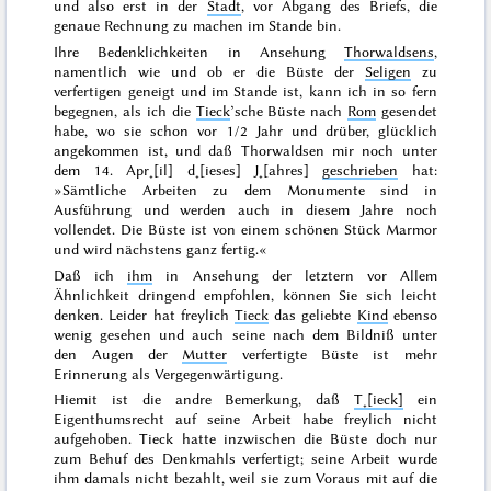
und also erst in der
Stadt
, vor Abgang des Briefs, die
genaue Rechnung zu machen im Stande bin.
Ihre Bedenklichkeiten in Ansehung
Thorwaldsens
,
namentlich wie und ob er die Büste der
Seligen
zu
verfertigen geneigt und im Stande ist, kann ich in so fern
begegnen, als ich die
Tieck
’sche Büste nach
Rom
gesendet
habe, wo sie schon vor
1/2 Jahr und drüber
, glücklich
angekommen ist, und daß Thorwaldsen mir noch unter
dem
14. Apr˖[il] d˖[ieses] J˖[ahres]
geschrieben
hat:
»Sämtliche Arbeiten zu dem Monumente sind in
Ausführung und werden auch in diesem Jahre noch
vollendet. Die Büste ist von einem schönen Stück Marmor
und wird nächstens ganz fertig.«
Daß ich
ihm
in Ansehung der letztern vor Allem
Ähnlichkeit dringend empfohlen, können Sie sich leicht
denken. Leider hat freylich
Tieck
das geliebte
Kind
ebenso
wenig gesehen und auch seine nach dem Bildniß unter
den Augen der
Mutter
verfertigte Büste ist mehr
Erinnerung als Vergegenwärtigung.
Hiemit ist die andre Bemerkung, daß
T˖[ieck]
ein
Eigenthumsrecht auf seine Arbeit habe freylich nicht
aufgehoben. Tieck hatte inzwischen die Büste doch nur
zum Behuf des Denkmahls verfertigt; seine Arbeit wurde
ihm damals nicht bezahlt, weil sie zum Voraus mit auf die