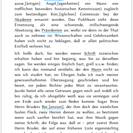
ausw˖[ärtigen] Angel˖[egenheiten] ein Mann von
trefflichen besonders historischen Kenntnissen) zugleich
zum beständigen Kön˖[iglichen] Commissär bey der
Akademie
ernannt worden. Das Publikum sieht diese
Ernennung als eine schonende, stillschweigende
Absetzung des
Präsidenten
an, wofür sie denn in der That
auch zu nehmen ist.
Wissenschaften und Gelehrsamkeit
haben sich nicht zu beklagen, daß er allen politischen
Einfluß verloren hat.
Ich hoffe doch, Sie werden meine
Schrift
inzwischen
erhalten haben und bin begierig, was Sie zu derselben
sagen. Sie werden einiges freylich hart, grell u.s.w. finden;
ich kann das niemand verübeln, der den
Mann
nicht so
wie ich studirt hat; im Übrigen habe ich nach meiner
gewissenhaftesten Überzeugung geschrieben und bin
bereit, vor jedem Richter jedes Wort zu verantworten.
Jacobi bietet alle seine Getreuen gegen mich auf; indeß ich
bin ruhig, da ich ohngefähr weiß was sie vermögen und
am Ende auch wieder zum Reden komme. Sogar Ihres
Herrn Bruders
Rec˖[ension]
, der ihm doch den nämlichen
faulen Fleck, zwey Herren dienen zu wollen, so bestimmt
wenn auch sanfter berührt hat, war ihm Musik gegen
meine Schrift; die Folge war, daß er – jetzt zuerst Ihren
Herrn Bruder, der auf einer früheren Liste eigenmächtig