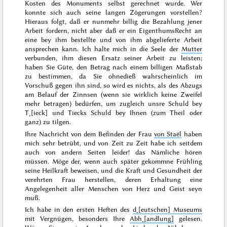
Kosten des Monuments selbst gerechnet wurde. Wer
konnte sich auch seine langen Zögerungen vorstellen?
Hieraus folgt, daß er nunmehr billig die Bezahlung jener
Arbeit fordern, nicht aber daß er ein EigenthumsRecht an
eine bey ihm bestellte und von ihm abgelieferte Arbeit
ansprechen kann. Ich halte mich in die Seele der
Mutter
verbunden, ihm diesen Ersatz seiner Arbeit zu leisten;
haben Sie Güte, den Betrag nach einem billigen Maßstab
zu bestimmen, da Sie ohnedieß wahrscheinlich im
Vorschuß gegen ihn sind, so wird es nichts, als des Abzugs
am Belauf der Zinnsen (wenn sie wirklich keine Zweifel
mehr betragen) bedürfen, um zugleich unsre Schuld bey
T˖[ieck] und Tiecks Schuld bey Ihnen (zum Theil oder
ganz) zu tilgen.
Ihre Nachricht von dem Befinden der Frau
von Staël
haben
mich sehr betrübt, und von Zeit zu Zeit habe ich seitdem
auch von andern Seiten leider! das Nämliche hören
müssen. Möge der, wenn auch später gekommne
Frühling
seine Heilkraft beweisen, und die Kraft und Gesundheit der
verehrten Frau herstellen, deren Erhaltung eine
Angelegenheit aller Menschen von Herz und Geist seyn
muß.
Ich habe in den ersten Heften des
d˖[eutschen] Museums
mit Vergnügen, besonders Ihre
Abh˖[andlung]
gelesen.