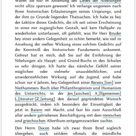
Wären Sie nur in Ansehung des
Liedes der Nibelungen
nicht allzu sparsam gewesen! Ich verlange ungemein nach
Ihren historischen Erläuterungen seines Ursprungs, und
der ihm zu Grunde liegenden Thatsachen. Ich habe es bey
der Lektüre dieses Gedichts, die ich seit seiner Erscheinung
in einer mir zugänglichen Gestalt, wol kein Halbjahr zu
wiederholen unterlassen, oft gefühlt, was Ihr Herr
Bruder
bey einer andern Gelegenheit so schön bemerkt, wie viel in
Ansehung der reellen Wirkung eines solchen Gedichts auf
die Kenntniß des historischen Fundaments ankommt.
Gefreut hat es mich, daß Sie auf die Einführung der
Nibelungen als Haupt- und Grund-Buchs in den Schulen
so sehr dringen. Ich hatte das nämliche Gefühl seiner
möglichen oder vielmehr unausbleiblichen, und
unwiderstehlichen Wirkung auf die Jugend, und habe
schon vor
4 Jahren
, bey Gelegenheit einer
Recens˖[ion]
von
Niethammers
Buch über Philanthropinism und Humanism
des Unterrichts
, in der
Jen˖[aischen] A˖[llgemeinen]
L˖[iteratur-]Z˖[eitung]
den darauf gegründeten Wunsch
ausgedrückt, indem ich besonders der Einseitigkeit der
jetzt in
Baiern
mit Macht, und fast bis zum Ausschluß
aller andern getriebenen Beschäftigung mit dem
römischen
und
griechischen
Alterthum entgegenzuwirken suchte.
Den Herrn
Docen
habe ich zwar Ihren Brief sogleich
übergeben, auch seitdem oftmals die mündliche