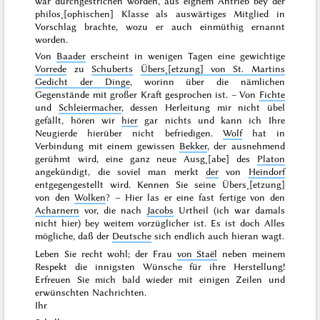
war durchgestrichen worden, aus eignem Antrieb bey der
philos˖[ophischen] Klasse als auswärtiges Mitglied in
Vorschlag brachte, wozu er auch einmüthig ernannt
worden.
Von
Baader
erscheint in wenigen Tagen eine gewichtige
Vorrede
zu
Schuberts
Übers˖[etzung] von St. Martins
Gedicht der Dinge
, worinn über die nämlichen
Gegenstände mit großer Kraft gesprochen ist. – Von
Fichte
und
Schleiermacher
, dessen Herleitung mir nicht übel
gefällt, hören wir
hier
gar nichts und kann ich Ihre
Neugierde hierüber
nicht befriedigen.
Wolf
hat in
Verbindung mit einem gewissen
Bekker
, der ausnehmend
gerühmt wird, eine ganz neue Ausg˖[abe] des
Platon
angekündigt, die soviel man merkt
der
von
Heindorf
entgegengestellt wird. Kennen Sie seine Übers˖[etzung]
von den
Wolken
? – Hier las er eine fast fertige von den
Acharnern
vor, die nach
Jacobs
Urtheil (ich war damals
nicht hier) bey weitem vorzüglicher ist. Es ist doch Alles
mögliche, daß der
Deutsche
sich endlich auch hieran wagt.
Leben Sie recht wohl; der Frau
von Staël
neben meinem
Respekt die innigsten Wünsche für ihre Herstellung!
Erfreuen Sie mich bald wieder mit einigen Zeilen und
erwünschten Nachrichten.
Ihr