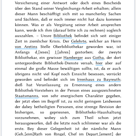
Versicherung einer Antwort oder doch eines Bescheids
über den Stand seiner Vergleichungs-Arbeit erhalten; allein
dieser Mann beschäfftigt sich mit so mancherley Sachen
und Sächlein, daß er noch immer nicht hat dazu kommen
können. Was er als Vergütung seiner Arbeit ansprechen
kann, werde ich ihm (darauf bitte ich zu rechnen) sogleich
auszahlen. – Unsre
Bibliothek
befindet sich seit einiger
Zeit in ziemlicher Krisis. Der
Gelehrte
, welcher an Herrn
von Aretins
Stelle Oberbibliothekar geworden war, ist
Anfangs d˖[ieses] J˖[ahres]
gestorben; der zweyte
Bibliothekar, ein gewisser
Hamberger
aus
Gotha
, der dort
untergeordnete Bibliothek-Dienste versah,
hier
aber auf
einmal die große Masse bewältigen sollte, ist, da er auch
übrigens nicht viel Kopf noch Einsicht besessen, verrückt
geworden und befindet sich im
Irrenhaus zu Bayreuth
;
dieß hat Veranlassung zu Ernennung eines andern
Bibliothek-Vorstehers in der Person eines ausgezeichneten
Staatsmanns
, von sehr energischem Charakter gegeben,
der jetzt eben im Begriff ist, zu nicht geringem Leidwesen
der dabey betheiligten Personen, eine strenge Revision der
bisherigen, so gepriesnen, Bibliotheks-Haushaltung
vorzunehmen, wobey sich zum Theil schon jetzt
herausgeworfen, daß die letzte noch schlimmer war als die
erste. Bey dieser Gelegenheit ist der nämliche Mann
(Geh˖[eim]Rath
von Ringel
, Chef im Depart˖[ement] der