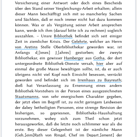
Versicherung einer Antwort oder doch eines Bescheids
über den Stand seiner Vergleichungs-Arbeit erhalten; allein
dieser Mann beschäfftigt sich mit so mancherley Sachen
und Sächlein, daß er noch immer nicht hat dazu kommen
können. Was er als Vergütung seiner Arbeit ansprechen
kann, werde ich ihm (darauf bitte ich zu rechnen) sogleich
auszahlen. – Unsre
Bibliothek
befindet sich seit einiger
Zeit in ziemlicher Krisis. Der
Gelehrte
, welcher an Herrn
von Aretins
Stelle Oberbibliothekar geworden war, ist
Anfangs d˖[ieses] J˖[ahres]
gestorben; der zweyte
Bibliothekar, ein gewisser
Hamberger
aus
Gotha
, der dort
untergeordnete Bibliothek-Dienste versah,
hier
aber auf
einmal die große Masse bewältigen sollte, ist, da er auch
übrigens nicht viel Kopf noch Einsicht besessen, verrückt
geworden und befindet sich im
Irrenhaus zu Bayreuth
;
dieß hat Veranlassung zu Ernennung eines andern
Bibliothek-Vorstehers in der Person eines ausgezeichneten
Staatsmanns
, von sehr energischem Charakter gegeben,
der jetzt eben im Begriff ist, zu nicht geringem Leidwesen
der dabey betheiligten Personen, eine strenge Revision der
bisherigen, so gepriesnen, Bibliotheks-Haushaltung
vorzunehmen, wobey sich zum Theil schon jetzt
herausgeworfen, daß die letzte noch schlimmer war als die
erste. Bey dieser Gelegenheit ist der nämliche Mann
(Geh˖[eim]Rath
von Ringel
, Chef im Depart˖[ement] der