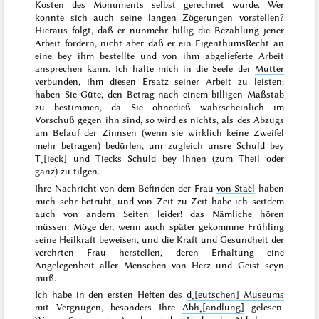
Kosten des Monuments selbst gerechnet wurde. Wer
konnte sich auch seine langen Zögerungen vorstellen?
Hieraus folgt, daß er nunmehr billig die Bezahlung jener
Arbeit fordern, nicht aber daß er ein EigenthumsRecht an
eine bey ihm bestellte und von ihm abgelieferte Arbeit
ansprechen kann. Ich halte mich in die Seele der
Mutter
verbunden, ihm diesen Ersatz seiner Arbeit zu leisten;
haben Sie Güte, den Betrag nach einem billigen Maßstab
zu bestimmen, da Sie ohnedieß wahrscheinlich im
Vorschuß gegen ihn sind, so wird es nichts, als des Abzugs
am Belauf der Zinnsen (wenn sie wirklich keine Zweifel
mehr betragen) bedürfen, um zugleich unsre Schuld bey
T˖[ieck] und Tiecks Schuld bey Ihnen (zum Theil oder
ganz) zu tilgen.
Ihre Nachricht von dem Befinden der Frau
von Staël
haben
mich sehr betrübt, und von Zeit zu Zeit habe ich seitdem
auch von andern Seiten leider! das Nämliche hören
müssen. Möge der, wenn auch später gekommne
Frühling
seine Heilkraft beweisen, und die Kraft und Gesundheit der
verehrten Frau herstellen, deren Erhaltung eine
Angelegenheit aller Menschen von Herz und Geist seyn
muß.
Ich habe in den ersten Heften des
d˖[eutschen] Museums
mit Vergnügen, besonders Ihre
Abh˖[andlung]
gelesen.