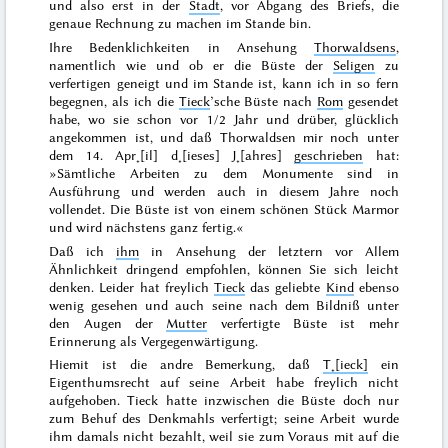
und also erst in der
Stadt
, vor Abgang des Briefs, die
genaue Rechnung zu machen im Stande bin.
Ihre Bedenklichkeiten in Ansehung
Thorwaldsens
,
namentlich wie und ob er die Büste der
Seligen
zu
verfertigen geneigt und im Stande ist, kann ich in so fern
begegnen, als ich die
Tieck
’sche Büste nach
Rom
gesendet
habe, wo sie schon vor
1/2 Jahr und drüber
, glücklich
angekommen ist, und daß Thorwaldsen mir noch unter
dem
14. Apr˖[il] d˖[ieses] J˖[ahres]
geschrieben
hat:
»Sämtliche Arbeiten zu dem Monumente sind in
Ausführung und werden auch in diesem Jahre noch
vollendet. Die Büste ist von einem schönen Stück Marmor
und wird nächstens ganz fertig.«
Daß ich
ihm
in Ansehung der letztern vor Allem
Ähnlichkeit dringend empfohlen, können Sie sich leicht
denken. Leider hat freylich
Tieck
das geliebte
Kind
ebenso
wenig gesehen und auch seine nach dem Bildniß unter
den Augen der
Mutter
verfertigte Büste ist mehr
Erinnerung als Vergegenwärtigung.
Hiemit ist die andre Bemerkung, daß
T˖[ieck]
ein
Eigenthumsrecht auf seine Arbeit habe freylich nicht
aufgehoben. Tieck hatte inzwischen die Büste doch nur
zum Behuf des Denkmahls verfertigt; seine Arbeit wurde
ihm damals nicht bezahlt, weil sie zum Voraus mit auf die