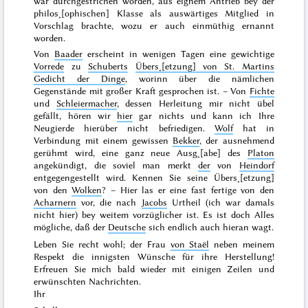
war durchgestrichen worden, aus eignem Antrieb bey der
philos˖[ophischen] Klasse als auswärtiges Mitglied in
Vorschlag brachte, wozu er auch einmüthig ernannt
worden.
Von
Baader
erscheint in wenigen Tagen eine gewichtige
Vorrede
zu
Schuberts
Übers˖[etzung] von St. Martins
Gedicht der Dinge
, worinn über die nämlichen
Gegenstände mit großer Kraft gesprochen ist. – Von
Fichte
und
Schleiermacher
, dessen Herleitung mir nicht übel
gefällt, hören wir
hier
gar nichts und kann ich Ihre
Neugierde hierüber
nicht befriedigen.
Wolf
hat in
Verbindung mit einem gewissen
Bekker
, der ausnehmend
gerühmt wird, eine ganz neue Ausg˖[abe] des
Platon
angekündigt, die soviel man merkt
der
von
Heindorf
entgegengestellt wird. Kennen Sie seine Übers˖[etzung]
von den
Wolken
? – Hier las er eine fast fertige von den
Acharnern
vor, die nach
Jacobs
Urtheil (ich war damals
nicht hier) bey weitem vorzüglicher ist. Es ist doch Alles
mögliche, daß der
Deutsche
sich endlich auch hieran wagt.
Leben Sie recht wohl; der Frau
von Staël
neben meinem
Respekt die innigsten Wünsche für ihre Herstellung!
Erfreuen Sie mich bald wieder mit einigen Zeilen und
erwünschten Nachrichten.
Ihr