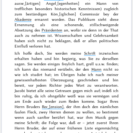
ausw˖[ärtigen] Angel˖[egenheiten] ein Mann von
trefflichen besonders historischen Kenntnissen) zugleich
zum beständigen Kön˖[iglichen] Commissär bey der
Akademie
ernannt worden. Das Publikum sieht diese
Ernennung als eine schonende, stillschweigende
Absetzung des
Präsidenten
an, wofür sie denn in der That
auch zu nehmen ist.
Wissenschaften und Gelehrsamkeit
haben sich nicht zu beklagen, daß er allen politischen
Einfluß verloren hat.
Ich hoffe doch, Sie werden meine
Schrift
inzwischen
erhalten haben und bin begierig, was Sie zu derselben
sagen. Sie werden einiges freylich hart, grell u.s.w. finden;
ich kann das niemand verübeln, der den
Mann
nicht so
wie ich studirt hat; im Übrigen habe ich nach meiner
gewissenhaftesten Überzeugung geschrieben und bin
bereit, vor jedem Richter jedes Wort zu verantworten.
Jacobi bietet alle seine Getreuen gegen mich auf; indeß ich
bin ruhig, da ich ohngefähr weiß was sie vermögen und
am Ende auch wieder zum Reden komme. Sogar Ihres
Herrn Bruders
Rec˖[ension]
, der ihm doch den nämlichen
faulen Fleck, zwey Herren dienen zu wollen, so bestimmt
wenn auch sanfter berührt hat, war ihm Musik gegen
meine Schrift; die Folge war, daß er – jetzt zuerst Ihren
Herrn Bruder, der auf einer früheren Liste eigenmächtig