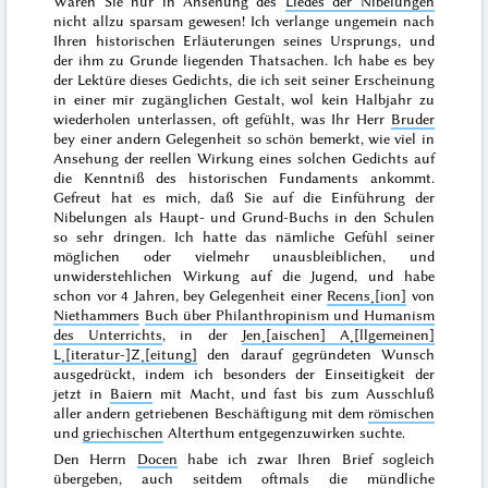
Wären Sie nur in Ansehung des
Liedes der Nibelungen
nicht allzu sparsam gewesen! Ich verlange ungemein nach
Ihren historischen Erläuterungen seines Ursprungs, und
der ihm zu Grunde liegenden Thatsachen. Ich habe es bey
der Lektüre dieses Gedichts, die ich seit seiner Erscheinung
in einer mir zugänglichen Gestalt, wol kein Halbjahr zu
wiederholen unterlassen, oft gefühlt, was Ihr Herr
Bruder
bey einer andern Gelegenheit so schön bemerkt, wie viel in
Ansehung der reellen Wirkung eines solchen Gedichts auf
die Kenntniß des historischen Fundaments ankommt.
Gefreut hat es mich, daß Sie auf die Einführung der
Nibelungen als Haupt- und Grund-Buchs in den Schulen
so sehr dringen. Ich hatte das nämliche Gefühl seiner
möglichen oder vielmehr unausbleiblichen, und
unwiderstehlichen Wirkung auf die Jugend, und habe
schon vor
4 Jahren
, bey Gelegenheit einer
Recens˖[ion]
von
Niethammers
Buch über Philanthropinism und Humanism
des Unterrichts
, in der
Jen˖[aischen] A˖[llgemeinen]
L˖[iteratur-]Z˖[eitung]
den darauf gegründeten Wunsch
ausgedrückt, indem ich besonders der Einseitigkeit der
jetzt in
Baiern
mit Macht, und fast bis zum Ausschluß
aller andern getriebenen Beschäftigung mit dem
römischen
und
griechischen
Alterthum entgegenzuwirken suchte.
Den Herrn
Docen
habe ich zwar Ihren Brief sogleich
übergeben, auch seitdem oftmals die mündliche