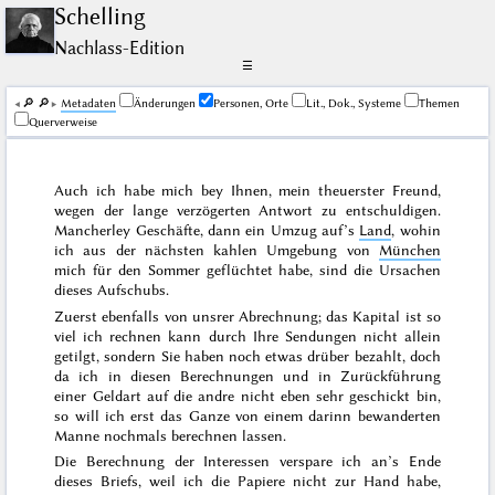
Schelling
Nachlass-Edition
☰
🔎︎
🔎︎
Me­ta­da­ten
Änderungen
Personen, Orte
Lit., Dok., Systeme
Themen
Querverweise
Auch ich habe mich bey Ihnen, mein theuerster Freund,
wegen der lange verzögerten Antwort zu entschuldigen.
Mancherley Geschäfte, dann ein Umzug auf’s
Land
, wohin
ich aus der nächsten kahlen Umgebung von
München
mich für den
Sommer
geflüchtet habe, sind die Ursachen
dieses Aufschubs.
Zuerst ebenfalls von unsrer Abrechnung; das Kapital ist so
viel ich rechnen kann durch Ihre Sendungen nicht allein
getilgt, sondern Sie haben noch etwas drüber bezahlt, doch
da ich in diesen Berechnungen und in Zurückführung
einer Geldart auf die andre nicht eben sehr geschickt bin,
so will ich erst das Ganze von einem darinn bewanderten
Manne nochmals berechnen lassen.
Die Berechnung der Interessen verspare ich an’s Ende
dieses Briefs, weil ich die Papiere nicht zur Hand habe,