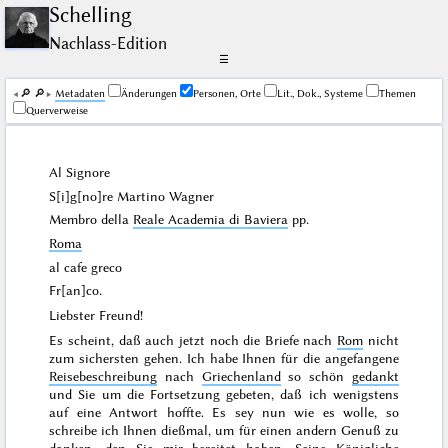
Schelling
Nachlass-Edition
☰
🔎︎
🔎︎
Me­ta­da­ten
Änderungen
Personen, Orte
Lit., Dok., Systeme
Themen
Querverweise
Al Signore
S[i]g[no]re Martino
Wagner
Membro della
Reale Academia di Baviera
pp.
Roma
al cafe greco
Fr[an]co.
Liebster Freund!
Es scheint, daß auch jetzt noch die Briefe nach
Rom
nicht
zum sichersten gehen. Ich habe Ihnen für die angefangene
Reisebeschreibung
nach
Griechenland
so schön
gedankt
und Sie um die Fortsetzung gebeten, daß ich wenigstens
auf eine Antwort hoffte. Es sey nun wie es wolle, so
schreibe ich Ihnen dießmal, um für einen andern Genuß zu