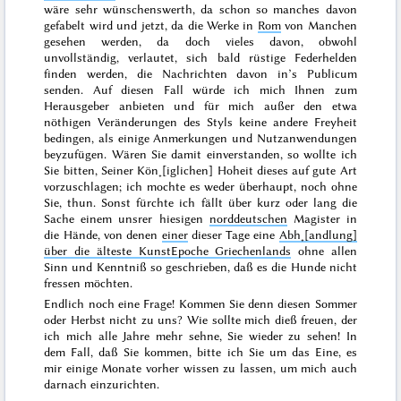
wäre sehr wünschenswerth, da schon so manches davon
gefabelt wird und jetzt, da die Werke in
Rom
von Manchen
gesehen werden, da doch vieles davon, obwohl
unvollständig, verlautet, sich bald rüstige Federhelden
finden werden, die Nachrichten davon in’s Publicum
senden. Auf diesen Fall würde ich mich Ihnen
zum
Herausgeber anbieten und für mich außer den etwa
nöthigen Veränderungen des Styls keine andere Freyheit
bedingen, als einige Anmerkungen und Nutzanwendungen
beyzufügen. Wären Sie damit einverstanden, so wollte ich
Sie bitten, Seiner Kön˖[iglichen] Hoheit dieses auf gute Art
vorzuschlagen; ich mochte es weder überhaupt, noch ohne
Sie, thun. Sonst fürchte ich fällt über kurz oder lang die
Sache einem unsrer hiesigen
norddeutschen
Magister in
die Hände, von denen
einer
dieser Tage eine
Abh˖[andlung]
über die älteste KunstEpoche Griechenlands
ohne allen
Sinn und Kenntniß so geschrieben, daß es die Hunde nicht
fressen möchten.
Endlich noch eine Frage! Kommen Sie denn diesen
Sommer
oder Herbst
nicht zu uns? Wie sollte mich dieß freuen, der
ich mich alle Jahre mehr sehne, Sie wieder zu sehen! In
dem Fall, daß Sie kommen, bitte ich Sie um das Eine, es
mir
einige Monate vorher wissen zu lassen, um mich auch
darnach einzurichten.