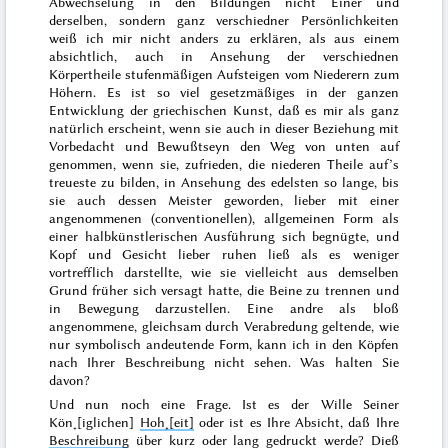
Abwechselung in den Bildungen nicht
Einer
und
derselben
, sondern
ganz verschiedner
Persönlichkeiten
weiß
ich mir nicht anders zu erklären, als aus einem
absichtlich, auch in Ansehung der verschiednen
Körpertheile stufenmäßigen Aufsteigen vom Niederern zum
Höhern. Es ist so viel gesetzmäßiges in der ganzen
Entwicklung der griechischen Kunst, daß es mir als ganz
natürlich erscheint, wenn sie auch in dieser Beziehung mit
Vorbedacht und Bewußtseyn den Weg
von unten auf
genommen, wenn sie, zufrieden, die niederen Theile auf’s
treueste zu bilden, in Ansehung des edelsten so lange, bis
sie auch dessen Meister geworden, lieber mit einer
angenommenen (conventionellen), allgemeinen Form als
einer halbkünstlerischen Ausführung sich begnügte, und
Kopf und Gesicht lieber ruhen ließ als es weniger
vortrefflich darstellte, wie sie vielleicht aus demselben
Grund früher sich versagt hatte, die Beine zu trennen und
in Bewegung darzustellen. Eine andre als bloß
angenommene, gleichsam durch Verabredung geltende, wie
nur symbolisch andeutende Form, kann ich in den Köpfen
nach Ihrer Beschreibung nicht sehen. Was halten Sie
davon?
Und nun noch eine Frage. Ist es der Wille Seiner
Kön˖[iglichen]
Hoh˖[eit]
oder ist es Ihre Absicht, daß Ihre
Beschreibung
über kurz oder lang gedruckt werde? Dieß