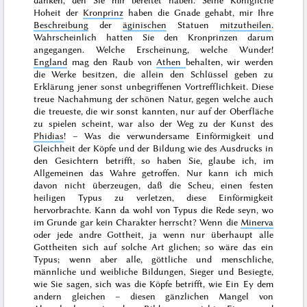
danken, den Sie mir bereitet haben. Seine Königliche
Hoheit der
Kronprinz
haben die Gnade gehabt, mir Ihre
Beschreibung
der
äginischen
Statuen
mitzutheilen
.
Wahrscheinlich hatten Sie den Kronprinzen darum
angegangen. Welche Erscheinung, welche Wunder!
England
mag den Raub von
Athen
behalten, wir werden
die Werke besitzen, die allein den Schlüssel geben zu
Erklärung jener sonst unbegriffenen Vortrefflichkeit. Diese
treue Nachahmung der schönen Natur, gegen welche auch
die treueste, die wir sonst kannten, nur auf der Oberfläche
zu spielen scheint, war also der Weg zu der Kunst des
Phidias
! – Was die verwundersame Einförmigkeit und
Gleichheit der Köpfe und der Bildung wie des Ausdrucks in
den Gesichtern betrifft, so haben Sie, glaube ich, im
Allgemeinen das Wahre getroffen. Nur kann ich mich
davon nicht überzeugen, daß die Scheu, einen festen
heiligen Typus zu verletzen, diese Einförmigkeit
hervorbrachte. Kann da wohl von Typus die Rede seyn, wo
im Grunde gar kein Charakter herrscht? Wenn die
Minerva
oder jede andre Gottheit, ja wenn nur überhaupt alle
Gottheiten sich auf solche Art glichen; so wäre das ein
Typus; wenn aber
alle
, göttliche und menschliche,
männliche und weibliche Bildungen, Sieger und Besiegte,
wie Sie sagen, sich was die Köpfe betrifft, wie Ein Ey dem
andern gleichen – diesen gänzlichen Mangel von