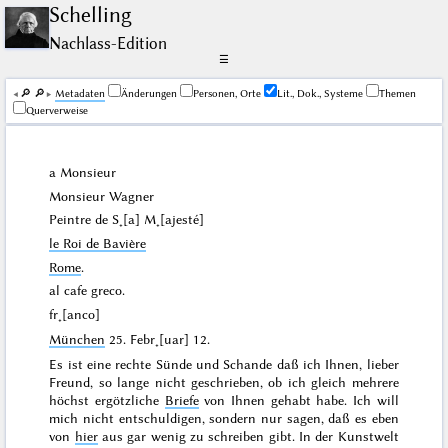
Schelling
Nachlass-Edition
☰
🔎︎
🔎︎
Me­ta­da­ten
Änderungen
Personen, Orte
Lit., Dok., Systeme
Themen
Querverweise
a Monsieur
Monsieur
Wagner
Peintre de S˖[a] M˖[ajesté]
le Roi de Bavière
Rome
.
al cafe greco.
fr˖[anco]
München
25. Febr˖[uar] 12
.
Es ist eine rechte Sünde und Schande daß ich Ihnen, lieber
Freund, so lange nicht geschrieben, ob ich gleich mehrere
höchst ergötzliche
Briefe
von Ihnen gehabt habe. Ich will
mich nicht entschuldigen, sondern nur sagen, daß es eben
von
hier
aus gar wenig zu schreiben gibt. In der Kunstwelt