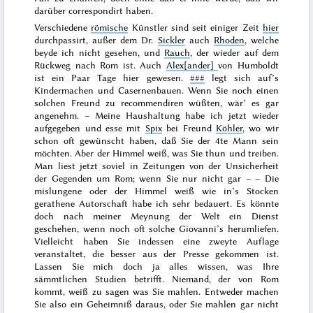
darüber correspondirt haben.
Verschiedene
römische
Künstler sind seit einiger Zeit
hier
durchpassirt, außer dem Dr.
Sickler
auch
Rhoden
, welche
beyde ich nicht gesehen, und
Rauch
, der wieder auf dem
Rückweg nach Rom ist. Auch
Alex[ander]
von Humboldt
ist ein Paar Tage hier gewesen.
###
legt sich auf’s
Kindermachen und Casernenbauen. Wenn Sie noch einen
solchen Freund zu recommendiren wüßten, wär’ es gar
angenehm. – Meine Haushaltung habe ich jetzt wieder
aufgegeben und esse mit
Spix
bei Freund
Köhler
, wo wir
schon oft gewünscht haben, daß Sie der 4te Mann sein
möchten. Aber der Himmel weiß, was Sie thun und treiben.
Man liest jetzt soviel in Zeitungen von der Unsicherheit
der Gegenden um Rom; wenn Sie nur nicht gar – – Die
mislungene oder der Himmel weiß wie in’s Stocken
gerathene Autorschaft habe ich sehr bedauert. Es könnte
doch nach meiner Meynung der Welt ein Dienst
geschehen, wenn noch oft solche Giovanni’s herumliefen.
Vielleicht haben Sie indessen eine zweyte Auflage
veranstaltet, die besser aus der Presse gekommen ist.
Lassen Sie mich doch ja alles wissen, was Ihre
sämmtlichen Studien betrifft. Niemand, der von Rom
kommt, weiß zu sagen was Sie mahlen. Entweder machen
Sie also ein Geheimniß daraus, oder Sie mahlen gar nicht