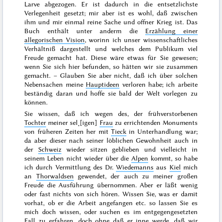
Larve abgezogen. Er ist dadurch
in die entsetzlichste
Verlegenheit gesetzt; mir aber ist es wohl, daß zwischen
ihm und mir einmal reine Sache und offner Krieg ist. Das
Buch enthält unter anderm die
Erzählung einer
allegorischen Vision
, worinn ich unser wissenschaftliches
Verhältniß dargestellt und welches dem Publikum viel
Freude gemacht hat. Diese wäre etwas für Sie gewesen;
wenn Sie sich hier befunden, so hätten wir sie zusammen
gemacht. – Glauben Sie aber nicht, daß ich über solchen
Nebensachen meine
Hauptideen
verloren habe; ich arbeite
beständig daran und hoffe sie bald der Welt vorlegen zu
können.
Sie wissen, daß ich wegen des, der frühverstorbenen
Tochter
meiner sel˖[igen]
Frau
zu errichtenden Monuments
von früheren Zeiten her mit
Tieck
in Unterhandlung war;
da aber dieser nach seiner löblichen Gewohnheit auch in
der
Schweiz
wieder sitzen geblieben und vielleicht in
seinem Leben nicht wieder über die
Alpen
kommt, so habe
ich durch Vermittlung des Dr.
Wiedemanns
aus
Kiel
mich
an
Thorwaldsen
gewendet, der auch zu meiner großen
Freude die Ausführung übernommen. Aber er läßt wenig
oder fast nichts von sich hören. Wissen Sie, was er damit
vorhat, ob er die Arbeit angefangen etc. so lassen Sie es
mich doch wissen, oder suchen es im entgegengesetzten
Fall zu erfahren, doch ohne daß er inne werde, daß wir