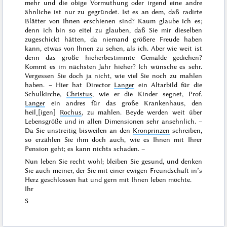
mehr und die obige Vormuthung oder irgend eine andre
ähnliche ist nur zu gegründet. Ist es an dem, daß radirte
Blätter von Ihnen erschienen sind? Kaum glaube ich es;
denn ich bin so eitel zu glauben, daß Sie mir dieselben
zugeschickt hätten, da niemand größere Freude haben
kann, etwas von Ihnen zu sehen, als ich. Aber wie weit ist
denn das große hieherbestimmte Gemälde gediehen?
Kommt es im nächsten Jahr hieher? Ich wünsche es sehr.
Vergessen Sie doch ja nicht, wie viel Sie noch zu mahlen
haben. – Hier hat Director
Langer
ein Altarbild für die
Schulkirche,
Christus
, wie er die Kinder segnet, Prof.
Langer
ein andres für das große Krankenhaus, den
heil˖[igen]
Rochus
, zu mahlen. Beyde werden weit über
Lebensgröße und in allen Dimensionen sehr ansehnlich. –
Da Sie unstreitig bisweilen an den
Kronprinzen
schreiben,
so erzählen Sie ihm doch auch, wie es Ihnen mit Ihrer
Pension geht; es kann nichts schaden. –
Nun leben Sie recht wohl; bleiben Sie gesund, und denken
Sie auch meiner, der Sie mit einer ewigen Freundschaft in’s
Herz geschlossen hat und gern mit Ihnen leben möchte.
Ihr
S