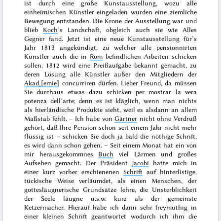
ist durch eine große Kunstausstellung, wozu alle
einheimischen Künstler eingeladen wurden eine ziemliche
Bewegung entstanden. Die Krone der Ausstellung war und
blieb
Koch
’s Landschaft, obgleich auch sie wie Alles
Gegner fand. Jetzt ist eine neue Kunstausstellung für’s
Jahr
1813
angekündigt, zu welcher alle pensionnirten
Künstler auch die in
Rom
befindlichen Arbeiten schicken
sollen.
1812
wird eine Preißaufgabe bekannt gemacht, zu
deren Lösung alle Künstler außer den Mitgliedern der
Akad˖[emie]
concurriren dürfen. Lieber Freund, da müssen
Sie durchaus etwas dazu schicken
per mostrar la vera
potenza dell’arte
; denn es ist kläglich, wenn man nichts
als hierländische Produkte sieht, weil es alsdann an allem
Maßstab fehlt. – Ich habe von
Gärtner
nicht ohne Verdruß
gehört, daß Ihre Pension schon seit einem Jahr nicht mehr
flüssig ist – schicken Sie doch ja bald die nöthige Schrift,
es wird dann schon gehen. – Seit einem Monat hat ein von
mir herausgekommnes
Buch
viel Lärmen und großes
Aufsehen gemacht. Der Präsident
Jacobi
hatte mich in
einer kurz vorher erschienenen
Schrift
auf hinterlistige,
tückische Weise verläumdet, als einen Menschen, der
gottesläugnerische Grundsätze lehre, die Unsterblichkeit
der Seele läugne u.s.w. kurz als der gemeinste
Ketzermacher. Hierauf habe ich dann sehr freymüthig in
einer kleinen Schrift geantwortet wodurch ich ihm die