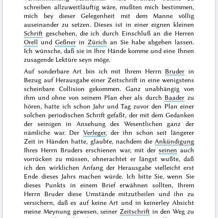
schreiben allzuweitläuftig wäre, mußten mich bestimmen,
mich bey dieser Gelegenheit mit dem Manne völlig
auseinander zu setzen. Dieses ist in einer eignen kleinen
Schrift
geschehen, die ich durch Einschluß an die
Herren
Orell
und
Geßner
in
Zürich
an Sie habe abgehen lassen.
Ich wünsche, daß sie in Ihre Hände komme und eine Ihnen
zusagende Lektüre seyn möge.
Auf sonderbare Art bin ich mit Ihrem Herrn
Bruder
in
Bezug auf Herausgabe einer Zeitschrift in eine wenigstens
scheinbare Collision gekommen. Ganz unabhängig von
ihm und ohne von seinem Plan eher als durch
Baader
zu
hören, hatte ich schon Jahr und Tag zuvor den Plan einer
solchen periodischen Schrift gefaßt, der mit dem Gedanken
der seinigen in Ansehung des Wesentlichen ganz der
nämliche war. Der
Verleger
, der ihn schon seit längerer
Zeit in Händen hatte, glaubte, nachdem die
Ankündigung
Ihres Herrn Bruders erschienen war, mit der
seinen
auch
vorrücken zu müssen, ohnerachtet er längst wußte, daß
ich den wirklichen Anfang der Herausgabe vielleicht erst
Ende dieses Jahrs
machen würde. Ich bitte Sie, wenn Sie
dieses Punkts in einem Brief erwähnen sollten, Ihrem
Herrn Bruder diese Umstände mitzutheilen und ihn zu
versichern, daß es auf keine Art und in keinerley Absicht
meine Meynung gewesen, seiner
Zeitschrift
in den Weg zu