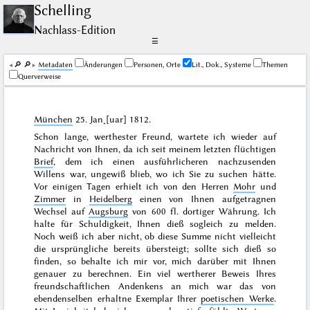
Schelling
Nachlass-Edition
☰
🔎︎
🔎︎
Me­ta­da­ten
Änderungen
Personen, Orte
Lit., Dok., Systeme
Themen
Querverweise
München
25. Jan˖[uar] 1812
.
Schon lange, werthester Freund, wartete ich wieder auf
Nachricht von Ihnen, da ich seit meinem letzten flüchtigen
Brief
, dem ich einen ausführlicheren nachzusenden
Willens war, ungewiß blieb, wo ich Sie zu suchen hätte.
Vor einigen Tagen erhielt ich von den Herren
Mohr
und
Zimmer
in
Heidelberg
einen von Ihnen aufgetragnen
Wechsel auf
Augsburg
von 600 fl. dortiger Währung. Ich
halte für Schuldigkeit, Ihnen dieß sogleich zu melden.
Noch weiß ich aber nicht, ob diese Summe nicht vielleicht
die ursprüngliche bereits übersteigt; sollte sich dieß so
finden, so behalte ich mir vor, mich darüber mit Ihnen
genauer zu berechnen. Ein viel wertherer Beweis Ihres
freundschaftlichen Andenkens an mich war das von
ebendenselben erhaltne Exemplar Ihrer
poetischen Werke
.