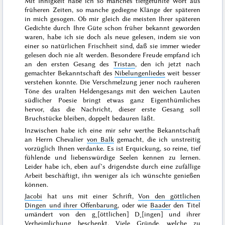
Mit Innigkeit habe ich so manches tiefgefühlte Wort aus
früheren Zeiten, so manche gediegne Klänge der späteren
in mich gesogen. Ob mir gleich die meisten Ihrer späteren
Gedichte durch Ihre Güte schon früher bekannt geworden
waren, habe ich sie doch als neue gelesen, indem sie von
einer so natürlichen Frischheit
sind, daß sie immer wieder
gelesen doch nie alt werden. Besondere Freude empfand ich
an den ersten Gesang des
Tristan
, den ich jetzt nach
gemachter Bekanntschaft des
Nibelungenliedes
weit besser
verstehen konnte. Die Verschmelzung jener noch rauheren
Töne des uralten Heldengesangs mit den weichen Lauten
südlicher Poesie bringt etwas ganz Eigenthümliches
hervor, das die Nachricht, dieser erste Gesang soll
Bruchstücke bleiben, doppelt bedauren läßt.
Inzwischen habe ich eine mir sehr werthe Bekanntschaft
an Herrn Chevalier
von Balk
gemacht, die ich unstreitig
vorzüglich Ihnen verdanke. Es ist Erquickung, so reine, tief
fühlende und liebenswürdige Seelen kennen zu lernen.
Leider habe ich, eben auf’s drigendste durch eine zufällige
Arbeit beschäftigt, ihn weniger als ich wünschte genießen
können.
Jacobi
hat uns mit einer Schrift,
Von den göttlichen
Dingen und ihrer Offenbarung
, oder wie
Baader
den Titel
umändert von den g˖[öttlichen] D˖[ingen] und ihrer
Verheimlichung beschenkt. Viele Gründe, welche zu