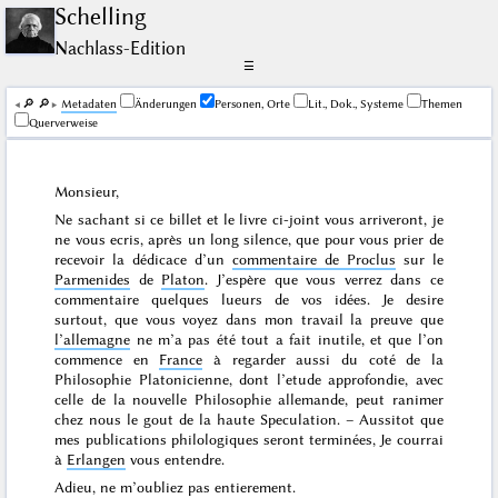
Schelling
Nachlass-Edition
☰
🔎︎
🔎︎
Me­ta­da­ten
Änderungen
Personen, Orte
Lit., Dok., Systeme
Themen
Querverweise
Monsieur,
Ne sachant si ce billet et le livre ci-joint vous arriveront, je
ne vous ecris, après un long silence, que pour vous prier de
recevoir la dédicace d’un
commentaire de Proclus
sur le
Parmenides
de
Platon
. J’espère que vous verrez dans ce
commentaire quelques lueurs de vos idées. Je desire
surtout, que vous voyez dans mon travail la preuve que
l’allemagne
ne m’a pas été tout a fait inutile, et que l’on
commence en
France
à regarder aussi du coté de la
Philosophie Platonicienne, dont l’etude approfondie, avec
celle de la nouvelle Philosophie allemande, peut ranimer
chez nous le gout de la haute Speculation. – Aussitot que
mes publications philologiques seront terminées, Je courrai
à
Erlangen
vous entendre.
Adieu, ne m’oubliez pas entierement.