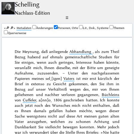
Schelling
Nachlass-Edition
☰
🔎︎
🔎︎
Me­ta­da­ten
Änderungen
Personen, Orte
Lit., Dok., Systeme
Themen
Querverweise
Die Meynung, daß anliegende
Abhandlung
, als zum Theil
Bezug habend auf ehmals gemeinschaftliche Studien für
Sie einiges, wenn auch geringes, Interesse haben könnte,
veranlaßt mich, Ihnen dieselbe, mit der Bitte um geneigte
Aufnahme, zuzusenden. – Unter den nachgelassenen
Papieren meines sel˖[igen]
Vaters
ist mir erst kürzlich der
Brief
in extenso
zu Gesicht gekommen, den Sie ihm in
Bezug auf unser Verhältniß wegen des, mir von Ihnen
geliehenen und nachher verloren gegangenen,
Büchleins
von
Cuffeler
,
a[nn]o˖ 1806
geschrieben hatten. Ich konnte
auch jetzt noch des Wunsches mich nicht enthalten, daß
es Ihnen damals gefallen haben möchte, wegen dieser
Sache wenigstens nicht auf diese Art meinen guten alten
Vater anzugehen, welchen zu schonen Achtung und
Dankbarkeit Sie vielleicht bewegen konnten. Mehr jedoch
war ich verwundert über die Stelle Ihres Briefes: »Nie hatte