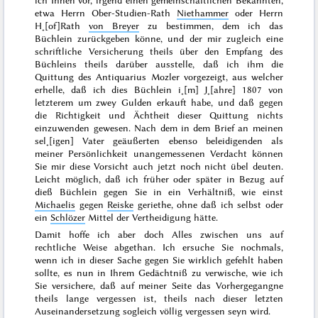
ich Ihnen vor, irgend einen gemeinschaftlichen Bekannten,
etwa Herrn Ober-Studien-Rath
Niethammer
oder Herrn
H˖[of]Rath
von Breyer
zu bestimmen, dem ich das
Büchlein zurückgeben könne, und der mir zugleich eine
schriftliche Versicherung theils über den Empfang des
Büchleins theils darüber ausstelle, daß ich ihm die
Quittung des Antiquarius Mozler vorgezeigt, aus welcher
erhelle, daß ich dies Büchlein i˖[m] J˖[ahre]
1807
von
letzterem um zwey Gulden erkauft habe, und daß gegen
die Richtigkeit und Ächtheit dieser Quittung nichts
einzuwenden gewesen. Nach dem in dem Brief an meinen
sel˖[igen] Vater geäußerten ebenso beleidigenden als
meiner Persönlichkeit unangemessenen Verdacht können
Sie mir diese Vorsicht auch jetzt noch nicht übel deuten.
Leicht möglich, daß ich früher oder später in Bezug auf
dieß Büchlein gegen Sie in ein Verhältniß, wie einst
Michaelis
gegen
Reiske
geriethe, ohne daß ich selbst oder
ein
Schlözer
Mittel der Vertheidigung hätte.
Damit hoffe ich aber doch Alles zwischen uns auf
rechtliche Weise abgethan. Ich ersuche Sie nochmals,
wenn ich in dieser Sache gegen Sie wirklich gefehlt haben
sollte, es nun in Ihrem Gedächtniß zu verwische, wie ich
Sie versichere, daß auf meiner Seite das Vorhergegangne
theils lange vergessen ist, theils nach dieser letzten
Auseinandersetzung sogleich völlig vergessen seyn wird.