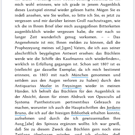
mich wohl erinnere, wie ich grade in jenem Augenblick
dieses Lustspiel einmal wieder gelesen hatte. Mögen Sie es
indeß ansehen, wie Sie wollen, so bitte ich Sie, es jetzt zu
vergessen und mir darüber keinen Groll
nachzutragen, wie
ich die in Ihrem Brief über mich ausgegoßnen Bitterkeiten
augenblicklich wieder vergessen habe, die mir nach so
langer Zeit wunderlich genug vorkomen. – – Das
Angenehmste ist mir, Ihnen melden zu können, daß die
Prophezeyung meines sel˖[igen] Vaters, die ich aus seiner
abschriftlich beygelegten Antwort ersehen: das Büchlein
werde wie die Schiffe des Kaufmanns sich wiederfinden«,
wirklich in Erfüllung gegangen ist. Schon seit
1807
ist es
(vielleicht gar dasselbe Exemplar, da ich mich bestimmt
erinnere, es
1803
mit nach
München
genommen und
seitdem aus den Augen verloren zu haben) durch den
Antiquarius
Mozler
in
Freysingen
wieder in meinen
Händen. Ich behielt das Büchlein für den Augenblick in
der Absicht, davon für einen Abdruck von
Opusculis ad
Systema Pantheisticum pertinentibus
Gebrauch zu
machen, worunter ich auch die Hauptschriften des
Jordano
Bruno
, die ich auf der hiesigen
Bibliothek
erhalten konnte,
aufnehmen und durch die ich gewissermaßen Ihre
Ausg˖[abe] des Spinoza ergänzen wollte. Ich war gewiß,
daß Sie zu diesem Zweck das Büchlein gern noch eine
Zeitlang überlassen würden, und ich glaubte, dieß