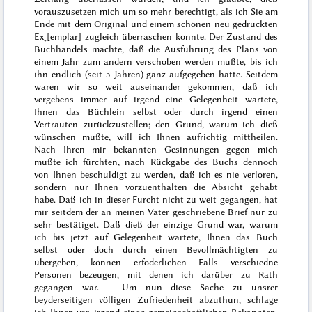
vorauszusetzen mich um so mehr berechtigt, als ich Sie am
Ende mit dem Original und einem schönen neu gedruckten
Ex˖[emplar] zugleich überraschen konnte. Der Zustand des
Buchhandels machte, daß die Ausführung des Plans von
einem Jahr zum andern verschoben werden mußte, bis ich
ihn endlich (seit
5 Jahren
) ganz aufgegeben hatte. Seitdem
waren wir so weit auseinander gekommen, daß ich
vergebens immer auf irgend eine Gelegenheit wartete,
Ihnen das Büchlein selbst oder durch irgend einen
Vertrauten zurückzustellen; den Grund, warum ich dieß
wünschen mußte, will ich Ihnen aufrichtig mittheilen.
Nach Ihren mir bekannten Gesinnungen gegen mich
mußte ich fürchten, nach Rückgabe des Buchs dennoch
von Ihnen beschuldigt zu werden, daß ich es nie verloren,
sondern nur Ihnen vorzuenthalten die Absicht gehabt
habe. Daß ich in dieser Furcht nicht zu weit gegangen, hat
mir seitdem der an meinen Vater geschriebene Brief nur zu
sehr bestätiget. Daß dieß der einzige Grund war, warum
ich bis jetzt auf Gelegenheit wartete, Ihnen das Buch
selbst oder doch durch einen Bevollmächtigten zu
übergeben, können erfoderlichen Falls verschiedne
Personen bezeugen, mit denen ich darüber zu Rath
gegangen war. – Um nun diese
Sache zu unsrer
beyderseitigen völligen Zufriedenheit abzuthun, schlage