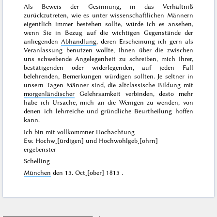
Als Beweis der Gesinnung, in das Verhältniß
zurückzutreten, wie es unter wissenschaftlichen Männern
eigentlich immer bestehen sollte, würde ich es ansehen,
wenn Sie in Bezug auf die wichtigen Gegenstände der
anliegenden
Abhandlung
, deren Erscheinung ich gern als
Veranlassung benutzen wollte, Ihnen über die zwischen
uns schwebende Angelegenheit zu schreiben, mich Ihrer,
bestätigenden oder widerlegenden, auf jeden Fall
belehrenden, Bemerkungen würdigen sollten. Je seltner in
unsern Tagen Männer sind, die altclassische Bildung mit
morgenländischer
Gelehrsamkeit verbinden, desto mehr
habe ich Ursache, mich an die Wenigen zu wenden, von
denen ich lehrreiche und gründliche Beurtheilung hoffen
kann.
Ich bin mit vollkommner Hochachtung
Ew. Hochw˖[ürdigen] und Hochwohlgeb˖[ohrn]
ergebenster
Schelling
München
den
15. Oct˖[ober] 1815
.