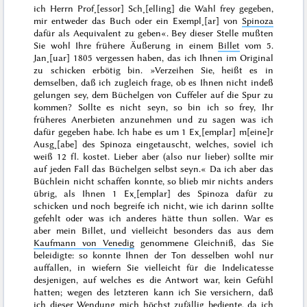
ich Herrn Prof˖[essor] Sch˖[elling] die Wahl frey gegeben,
mir entweder das Buch oder ein Exempl˖[ar] von
Spinoza
dafür als Aequivalent zu geben«. Bey dieser Stelle mußten
Sie wohl Ihre frühere Äußerung in einem
Billet
vom
5.
Jan˖[uar] 1805
vergessen haben, das ich Ihnen im Original
zu schicken erbötig bin. »Verzeihen Sie, heißt es in
demselben, daß ich zugleich frage, ob es Ihnen nicht indeß
gelungen sey, dem Büchelgen von Cuffeler auf die Spur zu
kommen? Sollte es nicht seyn, so bin ich so frey,
Ihr
früheres Anerbieten anzunehmen
und zu sagen was ich
dafür gegeben habe.
Ich habe es um 1 Ex˖[emplar] m[eine]r
Ausg˖[abe] des Spinoza eingetauscht
, welches, soviel ich
weiß 12 fl. kostet.
Lieber
aber (also nur lieber) sollte mir
auf jeden Fall das Büchelgen selbst seyn.« Da ich aber das
Büchlein nicht schaffen konnte, so blieb mir nichts anders
übrig, als Ihnen 1 Ex˖[emplar] des Spinoza dafür zu
schicken und noch begreife ich nicht, wie ich darinn sollte
gefehlt oder was ich anderes hätte thun sollen. War es
aber mein Billet, und vielleicht besonders das aus dem
Kaufmann von Venedig
genommene Gleichniß, das Sie
beleidigte: so konnte Ihnen der Ton desselben wohl nur
auffallen, in wiefern Sie vielleicht für die Indelicatesse
desjenigen, auf welches es die Antwort war, kein Gefühl
hatten; wegen des letzteren kann ich Sie versichern, daß
ich dieser Wendung mich höchst zufällig bediente, da ich