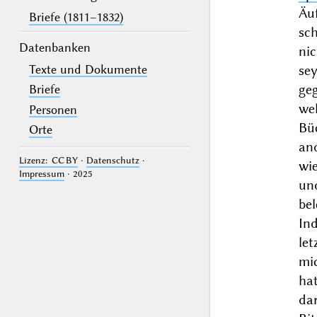
Äu
Briefe (1811–1832)
sch
Datenbanken
nic
Texte und Dokumente
se
ge
Briefe
wel
Personen
Bü
Orte
and
Lizenz: CC BY
·
Datenschutz
·
wie
Impressum
· 2025
un
bel
In
let
mic
hat
da