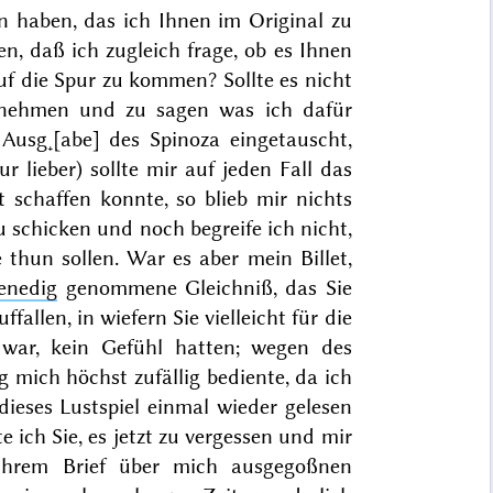
n haben, das ich Ihnen im Original zu
en, daß ich zugleich frage, ob es Ihnen
uf die Spur zu kommen? Sollte es nicht
unehmen
und zu sagen was ich dafür
Ausg˖[abe] des Spinoza eingetauscht
,
r lieber) sollte mir auf jeden Fall das
 schaffen konnte, so blieb mir nichts
u schicken und noch begreife ich nicht,
 thun sollen. War es aber mein Billet,
enedig
genommene Gleichniß, das Sie
allen, in wiefern Sie vielleicht für die
t war, kein Gefühl hatten; wegen des
g mich höchst zufällig bediente, da ich
dieses Lustspiel einmal wieder gelesen
e ich Sie, es jetzt zu vergessen und mir
 Ihrem Brief über mich ausgegoßnen