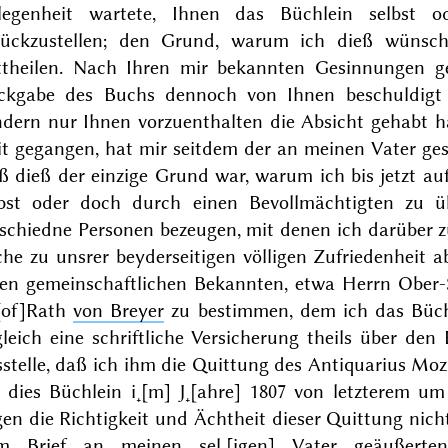
legenheit wartete, Ihnen das Büchlein selbst o
rückzustellen; den Grund, warum ich dieß wünsche
ttheilen. Nach Ihren mir bekannten Gesinnungen g
ckgabe des Buchs dennoch von Ihnen beschuldigt z
ndern nur Ihnen vorzuenthalten die Absicht gehabt ha
t gegangen, hat mir seitdem der an meinen Vater gesc
ß dieß der einzige Grund war, warum ich bis jetzt au
lbst oder doch durch einen Bevollmächtigten zu üb
rschiedne Personen bezeugen, mit denen ich darüber 
he zu unsrer beyderseitigen völligen Zufriedenheit a
nen gemeinschaftlichen Bekannten, etwa Herrn Ober
[of]Rath
von Breyer
zu bestimmen, dem ich das Büch
leich eine schriftliche Versicherung theils über de
stelle, daß ich ihm die Quittung des Antiquarius Mozl
 dies Büchlein i˖[m] J˖[ahre]
1807
von letzterem um
gen die Richtigkeit und Ächtheit dieser Quittung ni
m Brief an meinen sel˖[igen] Vater geäußerten