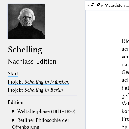
🔎︎
🔎︎
Me­ta­da­ten
Di
Schelling
ge
ve
Nachlass-Edition
na
Ge
Start
ge
Projekt
Schelling in München
ha
Projekt
Schelling in Berlin
ge
Edition
Va
ko
Weltalterphase (1811–1820)
Pro
Berliner Philosophie der
Sp
Offenbarung