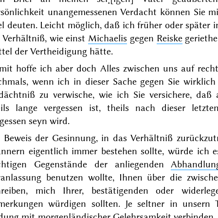
rsönlichkeit unangemessenen Verdacht können Sie mir
l deuten. Leicht möglich, daß ich früher oder später 
 Verhältniß, wie einst
Michaelis
gegen
Reiske
geriethe
tel der Vertheidigung hätte.
mit hoffe ich aber doch Alles zwischen uns auf recht
chmals, wenn ich in dieser Sache gegen Sie wirklich 
dächtniß zu verwische, wie ich Sie versichere, daß
eils lange vergessen ist, theils nach dieser letzte
gessen seyn wird.
s Beweis der Gesinnung, in das Verhältniß zurückzutr
nnern eigentlich immer bestehen sollte, würde ich e
chtigen Gegenstände der anliegenden
Abhandlun
ranlassung benutzen wollte, Ihnen über die zwisc
hreiben, mich Ihrer, bestätigenden oder widerleg
merkungen würdigen sollten. Je seltner in unsern 
ldung mit
morgenländischer
Gelehrsamkeit verbinden,