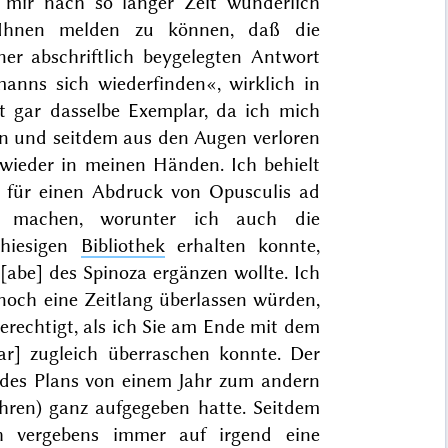
e mir nach so langer Zeit wunderlich
Ihnen melden zu können, daß die
ner abschriftlich beygelegten Antwort
anns sich wiederfinden«, wirklich in
cht gar dasselbe Exemplar, da ich mich
und seitdem aus den Augen verloren
wieder in meinen Händen. Ich behielt
n für einen Abdruck von
Opusculis ad
machen, worunter ich auch die
 hiesigen
Bibliothek
erhalten konnte,
abe] des Spinoza ergänzen wollte. Ich
noch eine Zeitlang überlassen würden,
erechtigt, als ich Sie am Ende mit dem
r] zugleich überraschen konnte. Der
des Plans von einem Jahr zum andern
ahren
) ganz aufgegeben hatte. Seitdem
 vergebens immer auf irgend eine