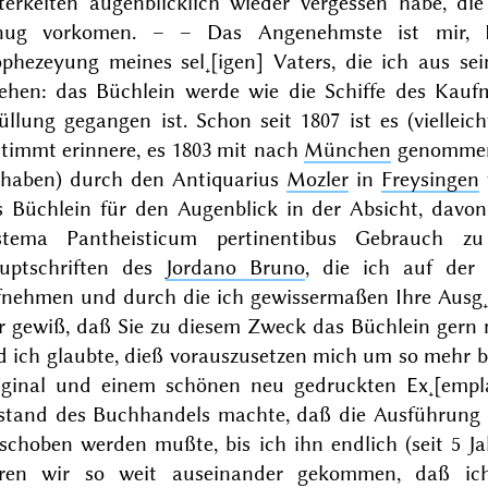
tterkeiten augenblicklich wieder vergessen habe, di
nug vorkomen. – – Das Angenehmste ist mir, 
ophezeyung meines sel˖[igen] Vaters, die ich aus sei
sehen: das Büchlein werde wie die Schiffe des Kaufm
füllung gegangen ist. Schon seit
1807
ist es (viellei
stimmt erinnere, es
1803
mit nach
München
genommen 
 haben) durch den Antiquarius
Mozler
in
Freysingen
s Büchlein für den Augenblick in der Absicht, davo
stema Pantheisticum pertinentibus
Gebrauch zu 
uptschriften des
Jordano Bruno
, die ich auf der
fnehmen und durch die ich gewissermaßen Ihre Ausg˖[
r gewiß, daß Sie zu diesem Zweck das Büchlein gern 
 ich glaubte, dieß vorauszusetzen mich um so mehr b
iginal und einem schönen neu gedruckten Ex˖[empla
stand des Buchhandels machte, daß die Ausführung 
rschoben werden mußte, bis ich ihn endlich (seit
5 J
ren wir so weit auseinander gekommen, daß ich