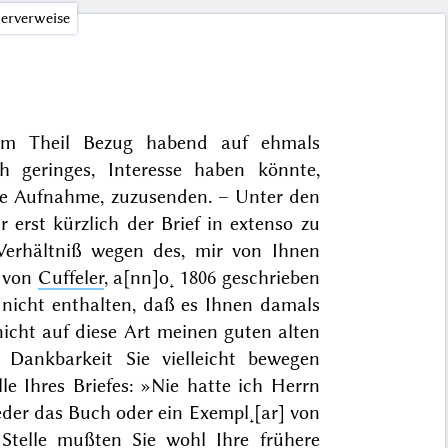
erverweise
um Theil Bezug habend auf ehmals
h geringes, Interesse haben könnte,
gte Aufnahme, zuzusenden. – Unter den
r erst kürzlich der Brief
in extenso
zu
erhältniß wegen des, mir von Ihnen
von
Cuffeler
,
a[nn]o˖ 1806
geschrieben
nicht enthalten, daß es Ihnen damals
icht auf diese Art meinen guten alten
Dankbarkeit Sie vielleicht bewegen
e Ihres Briefes: »Nie hatte ich Herrn
weder das Buch oder ein Exempl˖[ar] von
Stelle mußten Sie wohl Ihre frühere