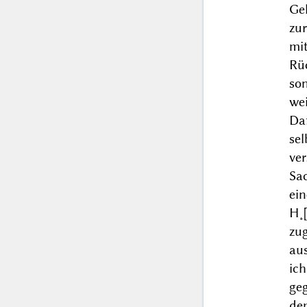
Ge
zu
mi
Rü
so
wei
Da
se
ve
Sac
ei
H˖
zug
aus
ich
ge
de