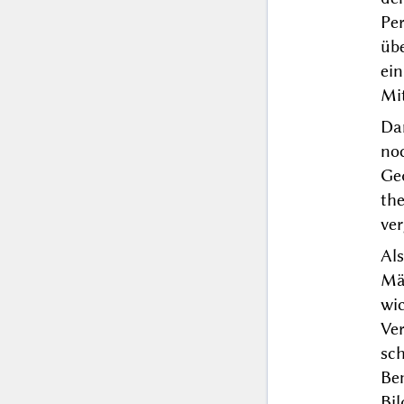
Pe
übe
ein
Mit
Da
no
Ge
th
ver
Al
Mä
wi
Ve
sc
Be
Bi