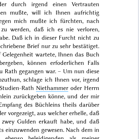
der durch irgend einen Vertrauten
n mußte, will ich Ihnen aufrichtig
egen mich mußte ich fürchten, nach
u werden, daß ich es nie verloren,
be. Daß ich in dieser Furcht nicht zu
hriebene Brief nur zu sehr bestätiget.
f Gelegenheit wartete, Ihnen das Buch
ergeben, können erfoderlichen Falls
zu Rath gegangen war. – Um nun diese
bzuthun, schlage ich Ihnen vor, irgend
-Studien-Rath
Niethammer
oder Herrn
lein zurückgeben könne, und der mir
n Empfang des Büchleins theils darüber
er vorgezeigt, aus welcher erhelle, daß
 zwey Gulden erkauft habe, und daß
chts einzuwenden gewesen. Nach dem in
 ebenso beleidigenden als meiner