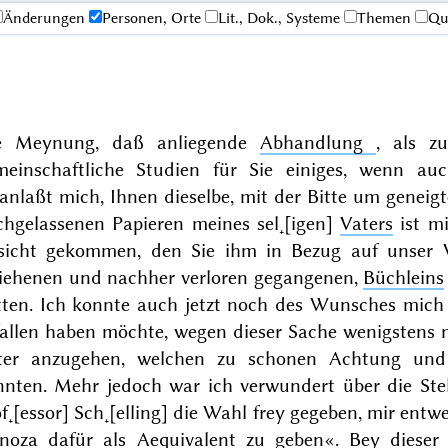
Änderungen
Personen, Orte
Lit., Dok., Systeme
Themen
Qu
e Meynung, daß anliegende
Abhandlung
, als z
meinschaftliche Studien für Sie einiges, wenn auc
ranlaßt mich, Ihnen dieselbe, mit der Bitte um genei
chgelassenen Papieren meines sel˖[igen]
Vaters
ist mi
sicht gekommen, den Sie ihm in Bezug auf unser V
liehenen und nachher verloren gegangenen,
Büchleins
tten. Ich konnte auch jetzt noch des Wunsches mich 
fallen haben möchte, wegen dieser Sache wenigstens n
ter anzugehen, welchen zu schonen Achtung und 
nnten. Mehr jedoch war ich verwundert über die Stell
f˖[essor] Sch˖[elling] die Wahl frey gegeben, mir ent
inoza
dafür als Aequivalent zu geben«. Bey dieser 