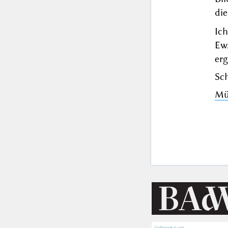
die
Ic
Ew
er
Sch
Mü