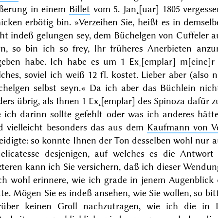
ßerung in einem
Billet
vom
5. Jan˖[uar] 1805
vergesse
icken erbötig bin. »Verzeihen Sie, heißt es in demselb
ht indeß gelungen sey, dem Büchelgen von Cuffeler a
yn, so bin ich so frey,
Ihr früheres Anerbieten anz
geben habe.
Ich habe es um 1 Ex˖[emplar] m[eine]r 
ches, soviel ich weiß 12 fl. kostet.
Lieber
aber (also nu
chelgen selbst seyn.« Da ich aber das Büchlein nicht
ers übrig, als Ihnen 1 Ex˖[emplar] des Spinoza dafür z
 ich darinn sollte gefehlt oder was ich anderes hätte
d vielleicht besonders das aus dem
Kaufmann von V
eidigte: so konnte Ihnen der Ton desselben wohl nur auff
delicatesse desjenigen, auf welches es die Antwor
zteren kann ich Sie versichern, daß ich dieser Wendun
h wohl erinnere, wie ich grade in jenem Augenblick 
te. Mögen Sie es indeß ansehen, wie Sie wollen, so bitt
rüber keinen Groll
nachzutragen, wie ich die in