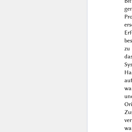
Bi
ge
Pr
er
Er
be
zu
da
Sy
Ha
au
wa
und
Or
Zu
ve
wa