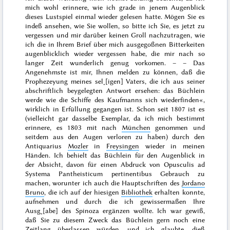
mich wohl erinnere, wie ich grade in jenem Augenblick
dieses Lustspiel einmal wieder gelesen hatte. Mögen Sie es
indeß ansehen, wie Sie wollen, so bitte ich Sie, es jetzt zu
vergessen und mir darüber keinen Groll
nachzutragen, wie
ich die in Ihrem Brief über mich ausgegoßnen Bitterkeiten
augenblicklich wieder vergessen habe, die mir nach so
langer Zeit wunderlich genug vorkomen. – – Das
Angenehmste ist mir, Ihnen melden zu können, daß die
Prophezeyung meines sel˖[igen] Vaters, die ich aus seiner
abschriftlich beygelegten Antwort ersehen: das Büchlein
werde wie die Schiffe des Kaufmanns sich wiederfinden«,
wirklich in Erfüllung gegangen ist. Schon seit
1807
ist es
(vielleicht gar dasselbe Exemplar, da ich mich bestimmt
erinnere, es
1803
mit nach
München
genommen und
seitdem aus den Augen verloren zu haben) durch den
Antiquarius
Mozler
in
Freysingen
wieder in meinen
Händen. Ich behielt das Büchlein für den Augenblick in
der Absicht, davon für einen Abdruck von
Opusculis ad
Systema Pantheisticum pertinentibus
Gebrauch zu
machen, worunter ich auch die Hauptschriften des
Jordano
Bruno
, die ich auf der hiesigen
Bibliothek
erhalten konnte,
aufnehmen und durch die ich gewissermaßen Ihre
Ausg˖[abe] des Spinoza ergänzen wollte. Ich war gewiß,
daß Sie zu diesem Zweck das Büchlein gern noch eine
Zeitlang überlassen würden, und ich glaubte, dieß