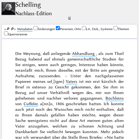
Schelling
Nachlass-Edition
☰
🔎︎
🔎︎
Me­ta­da­ten
Änderungen
Personen, Orte
Lit., Dok., Systeme
Themen
Querverweise
Die Meynung, daß anliegende
Abhandlung
, als zum Theil
Bezug habend auf ehmals gemeinschaftliche Studien für
Sie einiges, wenn auch geringes, Interesse haben könnte,
veranlaßt mich, Ihnen dieselbe, mit der Bitte um geneigte
Aufnahme, zuzusenden. – Unter den nachgelassenen
Papieren meines sel˖[igen]
Vaters
ist mir erst kürzlich der
Brief
in extenso
zu Gesicht gekommen, den Sie ihm in
Bezug auf unser Verhältniß wegen des, mir von Ihnen
geliehenen und nachher verloren gegangenen,
Büchleins
von
Cuffeler
,
a[nn]o˖ 1806
geschrieben hatten. Ich konnte
auch jetzt noch des Wunsches mich nicht enthalten, daß
es Ihnen damals gefallen haben möchte, wegen dieser
Sache wenigstens nicht auf diese Art meinen guten alten
Vater anzugehen, welchen zu schonen Achtung und
Dankbarkeit Sie vielleicht bewegen konnten. Mehr jedoch
war ich verwundert über die Stelle Ihres Briefes: »Nie hatte