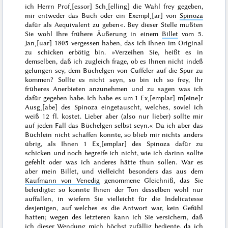
ich Herrn Prof˖[essor] Sch˖[elling] die Wahl frey gegeben,
mir entweder das Buch oder ein Exempl˖[ar] von
Spinoza
dafür als Aequivalent zu geben«. Bey dieser Stelle mußten
Sie wohl Ihre frühere Äußerung in einem
Billet
vom
5.
Jan˖[uar] 1805
vergessen haben, das ich Ihnen im Original
zu schicken erbötig bin. »Verzeihen Sie, heißt es in
demselben, daß ich zugleich frage, ob es Ihnen nicht indeß
gelungen sey, dem Büchelgen von Cuffeler auf die Spur zu
kommen? Sollte es nicht seyn, so bin ich so frey,
Ihr
früheres Anerbieten anzunehmen
und zu sagen was ich
dafür gegeben habe.
Ich habe es um 1 Ex˖[emplar] m[eine]r
Ausg˖[abe] des Spinoza eingetauscht
, welches, soviel ich
weiß 12 fl. kostet.
Lieber
aber (also nur lieber) sollte mir
auf jeden Fall das Büchelgen selbst seyn.« Da ich aber das
Büchlein nicht schaffen konnte, so blieb mir nichts anders
übrig, als Ihnen 1 Ex˖[emplar] des Spinoza dafür zu
schicken und noch begreife ich nicht, wie ich darinn sollte
gefehlt oder was ich anderes hätte thun sollen. War es
aber mein Billet, und vielleicht besonders das aus dem
Kaufmann von Venedig
genommene Gleichniß, das Sie
beleidigte: so konnte Ihnen der Ton desselben wohl nur
auffallen, in wiefern Sie vielleicht für die Indelicatesse
desjenigen, auf welches es die Antwort war, kein Gefühl
hatten; wegen des letzteren kann ich Sie versichern, daß
ich dieser Wendung mich höchst zufällig bediente, da ich