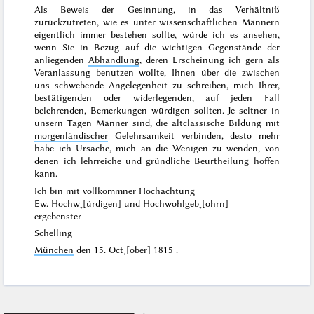
Als Beweis der Gesinnung, in das Verhältniß
zurückzutreten, wie es unter wissenschaftlichen Männern
eigentlich immer bestehen sollte, würde ich es ansehen,
wenn Sie in Bezug auf die wichtigen Gegenstände der
anliegenden
Abhandlung
, deren Erscheinung ich gern als
Veranlassung benutzen wollte, Ihnen über die zwischen
uns schwebende Angelegenheit zu schreiben, mich Ihrer,
bestätigenden oder widerlegenden, auf jeden Fall
belehrenden, Bemerkungen würdigen sollten. Je seltner in
unsern Tagen Männer sind, die altclassische Bildung mit
morgenländischer
Gelehrsamkeit verbinden, desto mehr
habe ich Ursache, mich an die Wenigen zu wenden, von
denen ich lehrreiche und gründliche Beurtheilung hoffen
kann.
Ich bin mit vollkommner Hochachtung
Ew. Hochw˖[ürdigen] und Hochwohlgeb˖[ohrn]
ergebenster
Schelling
München
den
15. Oct˖[ober] 1815
.