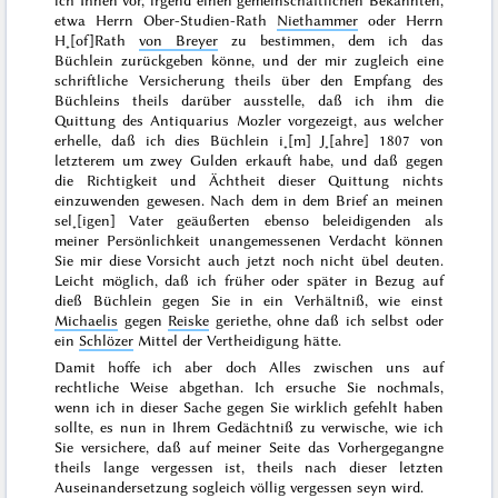
ich Ihnen vor, irgend einen gemeinschaftlichen Bekannten,
etwa Herrn Ober-Studien-Rath
Niethammer
oder Herrn
H˖[of]Rath
von Breyer
zu bestimmen, dem ich das
Büchlein zurückgeben könne, und der mir zugleich eine
schriftliche Versicherung theils über den Empfang des
Büchleins theils darüber ausstelle, daß ich ihm die
Quittung des Antiquarius Mozler vorgezeigt, aus welcher
erhelle, daß ich dies Büchlein i˖[m] J˖[ahre]
1807
von
letzterem um zwey Gulden erkauft habe, und daß gegen
die Richtigkeit und Ächtheit dieser Quittung nichts
einzuwenden gewesen. Nach dem in dem Brief an meinen
sel˖[igen] Vater geäußerten ebenso beleidigenden als
meiner Persönlichkeit unangemessenen Verdacht können
Sie mir diese Vorsicht auch jetzt noch nicht übel deuten.
Leicht möglich, daß ich früher oder später in Bezug auf
dieß Büchlein gegen Sie in ein Verhältniß, wie einst
Michaelis
gegen
Reiske
geriethe, ohne daß ich selbst oder
ein
Schlözer
Mittel der Vertheidigung hätte.
Damit hoffe ich aber doch Alles zwischen uns auf
rechtliche Weise abgethan. Ich ersuche Sie nochmals,
wenn ich in dieser Sache gegen Sie wirklich gefehlt haben
sollte, es nun in Ihrem Gedächtniß zu verwische, wie ich
Sie versichere, daß auf meiner Seite das Vorhergegangne
theils lange vergessen ist, theils nach dieser letzten
Auseinandersetzung sogleich völlig vergessen seyn wird.