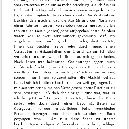
vorauszusetzen mich um so mehr berechtigt, als ich Sie am
Ende mit dem Original und einem schönen neu gedruckten
Ex˖[emplar] zugleich überraschen konnte. Der Zustand des
Buchhandels machte, daß die Ausführung des Plans von
einem Jahr zum andern verschoben werden mußte, bis ich
ihn endlich (seit
5 Jahren
) ganz aufgegeben hatte. Seitdem
waren wir so weit auseinander gekommen, daß ich
vergebens immer auf irgend eine Gelegenheit wartete,
Ihnen das Büchlein selbst oder durch irgend einen
Vertrauten zurückzustellen; den Grund, warum ich dieß
wünschen mußte, will ich Ihnen aufrichtig mittheilen.
Nach Ihren mir bekannten Gesinnungen gegen mich
mußte ich fürchten, nach Rückgabe des Buchs dennoch
von Ihnen beschuldigt zu werden, daß ich es nie verloren,
sondern nur Ihnen vorzuenthalten die Absicht gehabt
habe. Daß ich in dieser Furcht nicht zu weit gegangen, hat
mir seitdem der an meinen Vater geschriebene Brief nur zu
sehr bestätiget. Daß dieß der einzige Grund war, warum
ich bis jetzt auf Gelegenheit wartete, Ihnen das Buch
selbst oder doch durch einen Bevollmächtigten zu
übergeben, können erfoderlichen Falls verschiedne
Personen bezeugen, mit denen ich darüber zu Rath
gegangen war. – Um nun diese
Sache zu unsrer
beyderseitigen völligen Zufriedenheit abzuthun, schlage