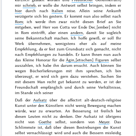
mir
schrieb
, er wolle die Antwort selbst bringen, indem er
hier
durch nach
Italien
reise. Allein seine Ankunft
verzögerte sich bis
gestern
. Er kommt nun also selbst nach
Rom
; ich werde ihm zwar nicht diesen Brief an Sie
mitgeben, weil Herr von Cotta vor
Ende Dec˖[ember]
nicht
in Rom eintrifft, aber einen
andern
, damit Sie sogleich
seine Bekanntschaft machen. Ich hoffe gewiß, er soll Ihr
Werk übernehmen, wenigstens eher als auf meine
Empfehlung, da er fest zum Grundsatz sich gemacht, nicht
nach Empfehlungen zu handeln. Er kann Ihnen nun auch
das Kleine Honorar für die
Ägin˖[etischen] Figuren
selbst
auszahlen, ich habe ihn darum ersucht. Auch können Sie
wegen Bücherlieferungen mit ihm sprechen, ich bin
überzeugt, er wird sich gern dazu verstehen. Suchen Sie
mit diesem Man recht gut bekannt zu werden, er ist der
Freundschaft empfänglich und durch seine Verhältnisse,
im Stande
sich seiner
Daß der
Aufsatz
über die affectirt alt-deutsch-religiöse
Kunst unter den Künstlern nicht wenig Bewegung machen
würde, war zu erwarten. An Besserung ist freilich bei
diesen Leuten nicht zu denken. Der Aufsatz ist übrigens
nicht von
Goethe
selbst, sondern von
Meyer
. Das
Schlimmste ist, daß über diesen Bestrebungen die Kunst
selbst vernachlässigt wird und auch die Bessern misleidig