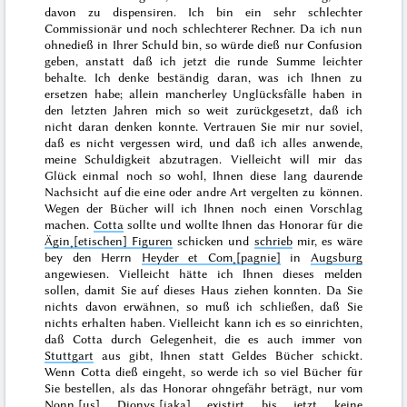
davon zu dispensiren. Ich bin ein sehr schlechter
Commissionär und noch schlechterer Rechner. Da ich nun
ohnedieß in Ihrer Schuld bin, so würde dieß nur Confusion
geben, anstatt daß ich jetzt die runde Summe leichter
behalte. Ich denke beständig daran, was ich Ihnen zu
ersetzen habe; allein mancherley Unglücksfälle haben in
den letzten Jahren mich so weit zurückgesetzt, daß ich
nicht daran denken konnte. Vertrauen Sie mir nur soviel,
daß es nicht vergessen wird, und daß ich alles anwende,
meine Schuldigkeit abzutragen. Vielleicht will mir das
Glück einmal noch so wohl, Ihnen diese lang daurende
Nachsicht auf die eine oder andre Art vergelten zu können.
Wegen der Bücher will ich Ihnen noch einen Vorschlag
machen.
Cotta
sollte und wollte Ihnen das Honorar für die
Ägin˖[etischen] Figuren
schicken und
schrieb
mir, es wäre
bey den Herrn
Heyder et Com˖[pagnie]
in
Augsburg
angewiesen. Vielleicht hätte ich Ihnen dieses melden
sollen, damit Sie auf dieses Haus ziehen konnten. Da Sie
nichts davon erwähnen, so muß ich schließen, daß Sie
nichts erhalten haben. Vielleicht kann ich es so einrichten,
daß Cotta durch Gelegenheit, die es auch immer von
Stuttgart
aus gibt, Ihnen statt Geldes Bücher schickt.
Wenn Cotta dieß eingeht, so werde ich so viel Bücher für
Sie bestellen, als das Honorar ohngefähr beträgt, nur vom
Nonn˖[us]
Dionys˖[iaka]
existirt bis jetzt keine