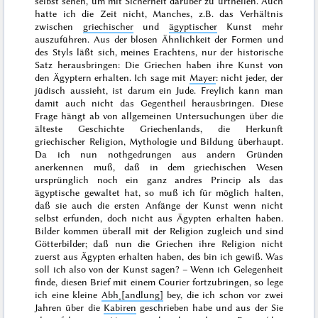
selbst sehen, um mit Sicherheit darüber zu urtheilen. Auch
hatte ich die Zeit nicht, Manches, z.B. das Verhältnis
zwischen
griechischer
und
ägyptischer
Kunst mehr
auszuführen. Aus der blosen Ähnlichkeit der Formen und
des Styls läßt sich, meines Erachtens, nur der historische
Satz herausbringen: Die Griechen haben ihre Kunst von
den Ägyptern erhalten. Ich sage mit
Mayer
: nicht jeder, der
jüdisch aussieht, ist darum ein Jude. Freylich kann man
damit auch nicht das Gegentheil herausbringen. Diese
Frage hängt ab von allgemeinen Untersuchungen über die
älteste Geschichte Griechenlands, die Herkunft
griechischer Religion, Mythologie und Bildung überhaupt.
Da ich nun nothgedrungen aus andern Gründen
anerkennen muß, daß in dem griechischen Wesen
ursprünglich noch ein ganz andres Princip als das
ägyptische gewaltet hat, so muß ich für möglich halten,
daß sie auch die ersten Anfänge der Kunst wenn nicht
selbst erfunden, doch nicht aus Ägypten erhalten haben.
Bilder kommen überall mit der Religion zugleich und sind
Götterbilder; daß nun die Griechen ihre Religion nicht
zuerst aus Ägypten erhalten haben, des bin ich gewiß. Was
soll ich also von der Kunst sagen? – Wenn ich Gelegenheit
finde, diesen Brief
mit einem Courier fortzubringen, so lege
ich eine kleine
Abh˖[andlung]
bey, die ich schon
vor zwei
Jahren
über die
Kabiren
geschrieben habe und aus der Sie