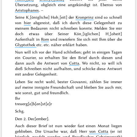
Übersetzung, obgleich eine angekündigt ist. Ebenso von
Aristophanes
. –
Seine K˖[önigliche] Hoh˖[eit] der
Kronprinz
sind so schnell
von
hier
abgereist, daß ich durch diese Gelegenheit zu
meinem Bedauren nicht schreiben konnte. Melden Sie mir
doch etwas über Seiner Kön˖[iglichen] H˖[oheit]
Aufenthalt in
Rom
und inwiefern Sie sich mit Ihm über die
Glyptothek
etc. etc. näher erklärt haben.
Nun will ich vor der Hand schließen; geht in einigen Tagen
ein Courier, so erhalten Sie den Brief durch diesen und
dann auch die Antwort von
Cotta
. Wo nicht, so will ich
dieß Schreiben nicht aufhalten, und schicke diese Antwort
mit andrer Gelegenheit.
Leben Sie recht wohl, bester Giovanni, zählen Sie immer
auf meine innigste Freundschaft und bleiben Sie auch mir,
wie sonst, gut und freundlich.
Ihr
treuerg[e]b[en]st[e]r
Schg.
Den
2. Dec[ember]
.
Auch dieser Brief ist nun wieder fast einen Monat liegen
geblieben. Die Ursache war, daß Herr
von Cotta
(er ist
kürzlich geadelt worden und
Preußischer
Geheimerrath)