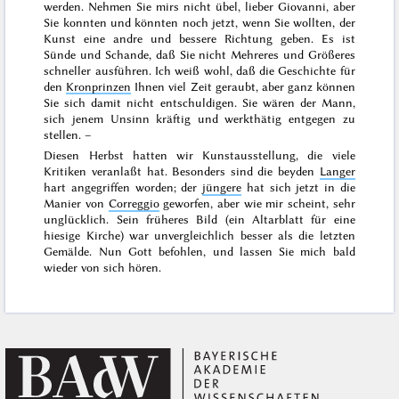
werden. Nehmen Sie mirs nicht übel, lieber Giovanni, aber
Sie konnten und könnten noch jetzt, wenn Sie wollten, der
Kunst eine andre und bessere Richtung geben. Es ist
Sünde und Schande, daß Sie nicht Mehreres und Größeres
schneller ausführen. Ich weiß wohl, daß die Geschichte für
den
Kronprinzen
Ihnen viel Zeit geraubt, aber ganz können
Sie sich damit nicht entschuldigen. Sie wären der Mann,
sich jenem Unsinn kräftig und werkthätig entgegen zu
stellen. –
Diesen
Herbst
hatten wir Kunstausstellung, die viele
Kritiken veranlaßt hat. Besonders sind die beyden
Langer
hart angegriffen worden; der
jüngere
hat sich jetzt in die
Manier von
Correggio
geworfen, aber wie mir scheint, sehr
unglücklich. Sein früheres Bild (ein Altarblatt für eine
hiesige Kirche) war unvergleichlich besser als die letzten
Gemälde. Nun Gott befohlen, und lassen Sie mich bald
wieder von sich hören.