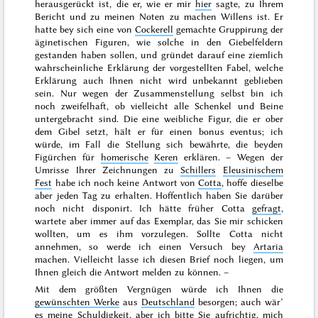
herausgerückt ist, die er, wie er mir
hier
sagte, zu Ihrem
Bericht und zu meinen Noten zu machen Willens ist. Er
hatte bey sich eine von
Cockerell
gemachte Gruppirung der
äginetischen Figuren, wie solche in den Giebelfeldern
gestanden haben sollen, und gründet darauf eine ziemlich
wahrscheinliche Erklärung der vorgestellten Fabel, welche
Erklärung auch Ihnen nicht wird unbekannt geblieben
sein. Nur wegen der Zusammenstellung selbst bin ich
noch zweifelhaft, ob vielleicht alle Schenkel und Beine
untergebracht sind. Die eine weibliche Figur,
die er ober
dem Gibel setzt, hält er für einen
bonus eventus
; ich
würde, im Fall die Stellung sich bewährte, die beyden
Figürchen für
homerische
Keren
erklären. – Wegen der
Umrisse Ihrer Zeichnungen zu
Schillers
Eleusinischem
Fest
habe ich noch keine Antwort von
Cotta
, hoffe dieselbe
aber jeden Tag zu erhalten. Hoffentlich haben Sie darüber
noch nicht disponirt. Ich hätte früher Cotta
gefragt
,
wartete aber immer auf das Exemplar, das Sie mir schicken
wollten, um es ihm vorzulegen. Sollte Cotta nicht
annehmen, so werde ich einen Versuch bey
Artaria
machen. Vielleicht lasse ich diesen Brief noch liegen, um
Ihnen gleich die Antwort melden zu können. –
Mit dem größten Vergnügen würde ich Ihnen die
gewünschten Werke
aus
Deutschland
besorgen; auch wär’
es meine Schuldigkeit, aber ich bitte Sie aufrichtig, mich