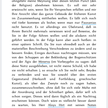
ohngefähr meine Meynung über diesen letzten Punct (den
der Religion) abnehmen können. Es soll mir sehr
erwünscht sein, wenn Sie Ihr Versprechen erfüllen und mir
Ihre Ansicht über das ganze Gebäude der früheren Kunst
im Zusammenhang mittheilen wollen. Es läßt sich noch
viel tiefer kommen als bisher, wenn man nur
Pausanias
recht benutzt. Es ist allerdings ein Übelstand, daß in
Ihrem Bericht mehrmals verwiesen wird auf Beweise, die
Sie in der Folge führen wollen und die alsdann nicht
geführt werden.
In der Folge
kann aber auch heißen: in
einer spätern Schrift. Da Sie nun ohnedieß auch an der
materiellen Beschreibung Verschiedenes zu ändern und zu
bessern finden, Einiges durchaus nachtragen müssen, wie
von den Schuppen an der Bekleidung der Bogenschützen
und der Ägis der
Minerva
(im Vorbeygehn zu sagen: daß
diese
Notiz ausgeblieben, ist nicht meine Schuld, ich habe
sie nicht
erhalten
), so ersuche ich Sie recht sehr, Beydes
zu verbinden und was Sie sowohl über den ersten
Gegenstand (Herkunft und Fortbildung griechischer
Kunst), als über das Zweyte noch zu sagen haben,
zusammenzuschreiben, ohne daß Sie sich viele Mühe mit
der Anordnung und der Schreibart geben, dafür will ich
schon sorgen. Dieses wird dann füglich als ein
Nachtrag
erscheinen können. Doch wäre es vielleicht besser damit
zu warten, bis Herr
Aloys
Hirt
mit seinen
Noten