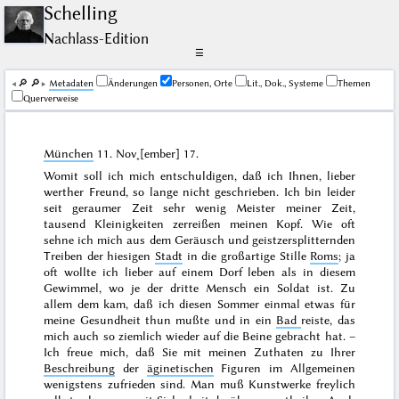
Schelling
Nachlass-Edition
☰
🔎︎
🔎︎
Me­ta­da­ten
Änderungen
Personen, Orte
Lit., Dok., Systeme
Themen
Querverweise
München
11. Nov˖[ember] 17
.
Womit soll ich mich entschuldigen, daß ich Ihnen, lieber
werther Freund, so lange nicht geschrieben. Ich bin leider
seit geraumer Zeit sehr wenig Meister meiner Zeit,
tausend Kleinigkeiten zerreißen meinen Kopf. Wie oft
sehne ich mich aus dem Geräusch und geistzersplitternden
Treiben der hiesigen
Stadt
in die großartige Stille
Roms
; ja
oft wollte ich lieber auf einem Dorf leben als in diesem
Gewimmel, wo je der dritte Mensch ein Soldat ist. Zu
allem dem kam, daß ich diesen
Sommer
einmal etwas für
meine Gesundheit thun mußte und in ein
Bad
reiste, das
mich auch so ziemlich wieder auf die Beine gebracht hat. –
Ich freue mich, daß Sie mit meinen Zuthaten zu Ihrer
Beschreibung
der
äginetischen
Figuren im Allgemeinen
wenigstens zufrieden sind. Man muß Kunstwerke freylich