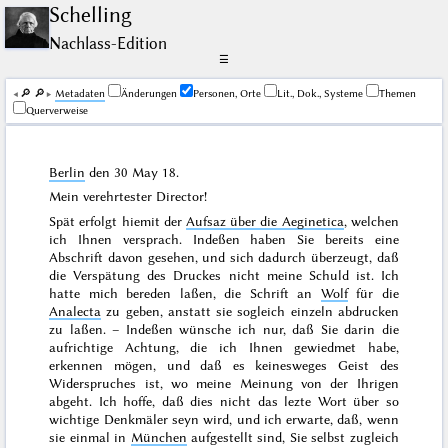
Schelling
Nachlass-Edition
☰
🔎︎
🔎︎
Me­ta­da­ten
Änderungen
Personen, Orte
Lit., Dok., Systeme
Themen
Querverweise
Berlin
den
30 May 18
.
Mein verehrtester Director!
Spät erfolgt hiemit der
Aufsaz über die Aeginetica
, welchen
ich Ihnen versprach. Indeßen haben Sie bereits eine
Abschrift davon gesehen, und sich dadurch überzeugt, daß
die Verspätung des Druckes nicht meine Schuld ist. Ich
hatte mich bereden laßen, die Schrift an
Wolf
für die
Analecta
zu geben, anstatt sie sogleich einzeln abdrucken
zu laßen. – Indeßen wünsche ich nur, daß Sie darin die
aufrichtige Achtung, die ich Ihnen gewiedmet habe,
erkennen mögen, und daß es keinesweges Geist des
Widerspruches ist, wo meine Meinung von der Ihrigen
abgeht. Ich hoffe, daß dies nicht das lezte Wort über so
wichtige Denkmäler seyn wird, und ich erwarte, daß, wenn
sie einmal in
München
aufgestellt sind, Sie selbst zugleich