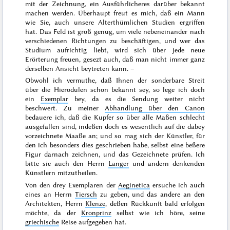
mit der Zeichnung, ein Ausführlicheres darüber bekannt
machen werden. Überhaupt freut es mich, daß ein Mann
wie Sie, auch unsere Alterthümlichen Studien ergriffen
hat. Das Feld ist groß genug, um viele nebeneinander nach
verschiedenen Richtungen zu beschäftigen, und wer das
Studium aufrichtig liebt, wird sich über jede neue
Erörterung freuen, gesezt auch, daß man nicht immer ganz
derselben Ansicht beytreten kann. –
Obwohl ich vermuthe, daß Ihnen der sonderbare Streit
über die Hierodulen schon bekannt sey, so lege ich doch
ein
Exemplar
bey, da es die Sendung weiter nicht
beschwert. Zu meiner
Abhandlung über den Canon
bedauere ich, daß die Kupfer so über alle Maßen schlecht
ausgefallen sind, indeßen doch es wesentlich auf die dabey
vorzeichnete Maaße an; und so mag sich der Künstler, für
den ich besonders dies geschrieben habe, selbst eine beßere
Figur darnach zeichnen, und das Gezeichnete prüfen. Ich
bitte sie auch den Herrn
Langer
und andern denkenden
Künstlern mitzutheilen.
Von den drey Exemplaren der
Aeginetica
ersuche ich auch
eines an Herrn
Tiersch
zu geben, und das andere an den
Architekten, Herrn
Klenze
, deßen Rückkunft bald erfolgen
möchte, da der
Kronprinz
selbst wie ich höre, seine
griechische
Reise aufgegeben hat.