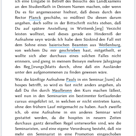
ich eine Eingabe in Betreff des Besuchs des LandExamens
an den StudienRath in Deinem Namen machen, oder wenn
Du es für angemessener hieltest, daß dieses durch den
Rector
Planck
geschähe, so müßtest Du diesen darum
angehen, doch sollte in der Bittschrift nichts stehen, daß
Du auf spätere Anstellung in Wirttemb˖[erg] Verzicht
leisten wolltest, weil dieses gerade ein Hinderniß der
Aufnahme seyn würde. Ich habe dem Süskind den Fall mit
dem Sohne eines
baierischen
Beamten
aus
Weißenburg
,
von welchem Du mir
geschrieben
hast, mitgetheilt, er
wollte sich aber durchaus eines solchen Falles nicht
erinnern, und gieng in meinem Beiseyn mehrere Jahrgänge
des Reg˖[irungs]blatts durch, ohne daß ein Ausländer
unter den aufgenommenen zu finden gewesen wäre.
Was die künftige Aufnahme
Pauls
in ein Seminar˖[ium] als
hospes
betrifft,
so wird es fast nicht anders angehen, als
daß Du ihn durch
Maulbronn
den Kurs machen läßest,
weil nun in den Seminarien ein bestimmter fortlaufender
cursus
eingeführt ist, in welchen er nicht eintreten kann,
ohne den frühern Lauf mitgemacht zu haben. Auch zweifle
ich, ob eine Aufnahme in ein anderes Seminar wird
gestattet werden, da die
hospites
in neuern Zeiten
durchaus gantz derselben Regel unterworfen sind, wie die
Seminaristen, und eine eigene Verordnung besteht, daß nie
mehr ein Seminarist in eine Promotion eingeschoben