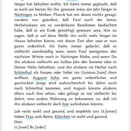
länger hat behalten wollte
. Ich hätte immer geglaubt, daß
es noch am besten für ihn gewesen wäre, ein Jahr länger in
Nürtingen
zu bleiben. Planck hat mir davon nichts gesagt,
sondern nur geäußert, daß Paul nach der lezten
Herbstvakanz ein so sonderbares Benehmen beobachtet
habe, daß er am Ende genöthigt gewesen seye, ihm zu
sagen, daß er auf diese Weiße ihn nicht mehr länger im
Hause behalten könne, seit dieser Zeit aber seye er nun
gantz ordentlich. Ich hätte immer gedacht, daß es
vielleicht zweckmäßig wäre, wenn Paul wenigstens den
nächsten
Winter
noch in Nürtingen bliebe, und wenn Du
ihn alsdann vielleicht ein halbes Jahr den
Sommer
über in
Deiner Nähe behieltest, und ihn alsdann im
Herbst
nach
Schönthal
als
hospes
oder lieber ins Gymnas˖[ium] thun
wolltest.
Augusts
Sohn
ein gantz ordentlicher und
geschickter Junge wird wahrscheinlich bis dahin auch
nach Schönthal kommen, und August könnte alsdann
öfters nach ihm sehen, oder gelingt es mir vielleicht bis
dahin, eine andere Wohnung zu bekommen, so, daß ich
ihn alsdann vielleicht doch
hier
aufnehmen könnte.
Leb recht wohl und gesund, und empfehle uns D˖[einer]
lieben
Frau
aufs Beste,
Klärchen
ist wohl und gesund.
Dein
tr˖[euer] Br˖[uder]