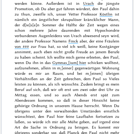
werden könne. Außerdem ist in
Urach
die jüngste
Promotion, ob Du aber gut fahren würdest, den Paul dahin
zu thun, zweifle ich, unser Vetter Professor
Köstlin
ist
nämlich ein ängstlicher skrupulöser kräncklicher Mann,
der d[ie]s[e]n
Sommer
die Hälfte der Zeit wegen eines
schon mehrere Jahre daurenden mit Hypochondrie
verbundenen Augenleidens von Urach abwesend seyn wird,
der andere Professor Namens
Finck
aber, der eine Fräulein
von
###
zur Frau hat, so viel ich weiß, keine Kostgänger
annimmt, auch eben nicht große Freude an jenem Berufe
zu haben scheint. Ich wollte mich gerne
erbieten, den Paul,
wenn Du ihn in das
Gymnas˖[ium] hier
schicken wolltest,
aufzunehmen, allein in m˖[einer] gegenwärtigen Wohnung
würde es mir an Raum, und bei m˖[einen] übrigen
Verhältnißen an der Zeit gebrechen, dem Paul so Vieles
leisten zu können, als ich wünschte. Zudem bringt es mein
Beruf auf sich, daß wir oft erst um zwei oder drei Uhr zu
Mittag essen, und so auch Abends erst spät zum
Abendessen kommen, so daß in dieser Hinsicht keine
gehörige Ordnung in unserem Hause herrscht. Wenn Du
übrigens unter den vorwaltenden Umständen ernstlich
wünschtest, den Paul hier feine Laufbahn fortsetzen zu
laßen, so würde ich mir alle Mühe geben, auf irgend eine
Art die Sache in Ordnung zu bringen. Es kommt mir
übrigens sonderbar vor, daß
Planck
den Paul nicht mehr