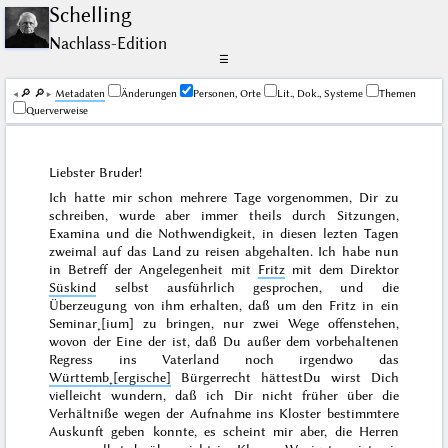
Schelling
Nachlass-Edition
☰
🔎︎
🔎︎
Me­ta­da­ten
Änderungen
Personen, Orte
Lit., Dok., Systeme
Themen
Querverweise
Liebster Bruder!
Ich hatte mir schon mehrere Tage vorgenommen, Dir zu
schreiben, wurde aber immer theils durch Sitzungen,
Examina und die Nothwendigkeit, in diesen lezten Tagen
zweimal auf das Land zu reisen abgehalten. Ich habe nun
in Betreff der Angelegenheit mit
Fritz
mit dem Direktor
Süskind
selbst ausführlich gesprochen, und die
Überzeugung von ihm erhalten, daß um den Fritz in ein
Seminar˖[ium] zu bringen, nur zwei Wege offenstehen,
wovon der Eine der ist, daß Du außer dem vorbehaltenen
Regress ins Vaterland noch irgendwo das
Württemb˖[ergische]
Bürgerrecht hättest
Du wirst Dich
vielleicht wundern, daß ich Dir nicht früher über die
Verhältniße wegen der Aufnahme ins Kloster bestimmtere
Auskunft geben konnte, es scheint mir aber, die Herren