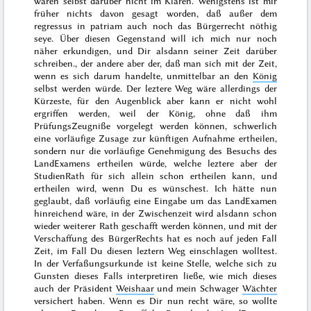
waren selbst darüber nicht im Klaren. Wenigstens ist mir
früher nichts davon gesagt worden, daß außer dem
regressus in patriam
auch noch das Bürgerrecht nöthig
seye. Über diesen Gegenstand will ich mich nur noch
näher erkundigen, und Dir alsdann seiner Zeit darüber
schreiben.
, der andere aber der, daß man sich mit der Zeit,
wenn es sich darum handelte, unmittelbar an den
König
selbst werden würde. Der leztere Weg wäre allerdings der
Kürzeste, für den Augenblick aber kann er nicht wohl
ergriffen werden, weil der König, ohne daß ihm
PrüfungsZeugniße vorgelegt werden können, schwerlich
eine vorläufige Zusage zur künftigen Aufnahme ertheilen,
sondern nur die vorläufige Genehmigung des Besuchs des
LandExamens ertheilen würde, welche leztere aber der
StudienRath für sich allein schon ertheilen kann, und
ertheilen wird, wenn Du es wünschest. Ich hätte nun
geglaubt, daß vorläufig eine Eingabe um das LandExamen
hinreichend wäre, in der Zwischenzeit wird alsdann schon
wieder weiterer Rath geschafft
werden können, und mit der
Verschaffung des BürgerRechts hat es noch auf jeden Fall
Zeit, im Fall Du diesen leztern Weg einschlagen wolltest.
In der Verfaßungsurkunde ist keine Stelle, welche sich zu
Gunsten dieses Falls interpretiren ließe, wie mich dieses
auch der Präsident
Weishaar
und mein Schwager
Wächter
versichert haben. Wenn es Dir nun recht wäre, so wollte