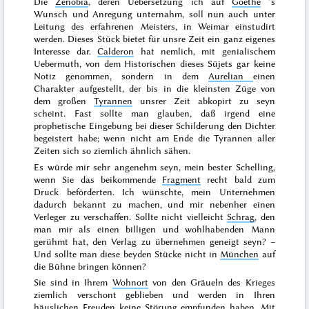
Die
Zenobia
, deren Uebersetzung ich auf
Goethe
’s
Wunsch und Anregung unternahm, soll nun auch unter
Leitung des erfahrenen Meisters, in Weimar einstudirt
werden. Dieses Stück bietet für unsre Zeit ein ganz eigenes
Interesse dar.
Calderon
hat nemlich, mit genialischem
Uebermuth, von dem Historischen dieses Süjets gar keine
Notiz genommen, sondern in dem
Aurelian
einen
Charakter aufgestellt, der bis in die kleinsten Züge von
dem großen
Tyrannen
unsrer Zeit abkopirt zu seyn
scheint. Fast sollte man glauben, daß irgend eine
prophetische Eingebung
bei dieser Schilderung den Dichter
begeistert habe; wenn nicht am Ende die Tyrannen aller
Zeiten sich so ziemlich ähnlich sähen.
Es würde mir sehr angenehm seyn, mein bester Schelling,
wenn Sie das beikommende
Fragment
recht bald zum
Druck beförderten. Ich wünschte, mein Unternehmen
dadurch bekannt zu machen, und mir nebenher einen
Verleger zu verschaffen. Sollte nicht vielleicht
Schrag
, den
man mir als einen billigen und wohlhabenden Mann
gerühmt hat, den Verlag zu übernehmen geneigt seyn? –
Und sollte man diese beyden Stücke nicht in
München
auf
die Bühne bringen können?
Sie sind in Ihrem
Wohnort
von den Gräueln des Krieges
ziemlich verschont geblieben und werden in Ihren
häuslichen Freuden keine Störung empfunden haben. Mit