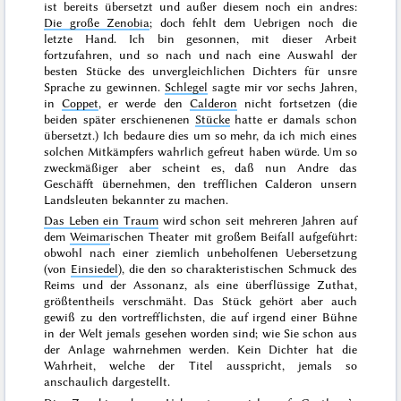
ist bereits übersetzt und außer diesem noch ein andres:
Die große Zenobia
; doch fehlt dem Uebrigen noch die
letzte Hand. Ich bin gesonnen, mit dieser Arbeit
fortzufahren, und so nach und nach eine Auswahl der
besten Stücke des unvergleichlichen Dichters für unsre
Sprache zu gewinnen.
Schlegel
sagte mir vor
sechs Jahren
,
in
Coppet
, er werde den
Calderon
nicht fortsetzen (die
beiden später erschienenen
Stücke
hatte er damals schon
übersetzt.) Ich bedaure dies um so mehr, da ich mich eines
solchen Mitkämpfers wahrlich gefreut haben würde. Um so
zweckmäßiger aber scheint es, daß nun Andre das
Geschäfft übernehmen, den trefflichen Calderon unsern
Landsleuten bekannter zu machen.
Das Leben ein Traum
wird schon
seit mehreren Jahren
auf
dem
Weimar
ischen Theater mit großem Beifall aufgeführt:
obwohl nach einer ziemlich unbeholfenen Uebersetzung
(von
Einsiedel
), die den so charakteristischen Schmuck des
Reims und der Assonanz, als eine überflüssige Zuthat,
größtentheils verschmäht. Das Stück gehört aber auch
gewiß zu den vortrefflichsten, die auf irgend einer Bühne
in der Welt jemals gesehen worden sind; wie Sie schon aus
der Anlage wahrnehmen werden. Kein Dichter hat die
Wahrheit, welche der Titel ausspricht, jemals so
anschaulich dargestellt.