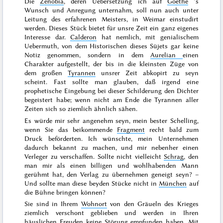
Die
Zenobia
, deren Uebersetzung ich auf
Goethe
’s
Wunsch und Anregung unternahm, soll nun auch unter
Leitung des erfahrenen Meisters, in Weimar einstudirt
werden. Dieses Stück bietet für unsre Zeit ein ganz eigenes
Interesse dar.
Calderon
hat nemlich, mit genialischem
Uebermuth, von dem Historischen dieses Süjets gar keine
Notiz genommen, sondern in dem
Aurelian
einen
Charakter aufgestellt, der bis in die kleinsten Züge von
dem großen
Tyrannen
unsrer Zeit abkopirt zu seyn
scheint. Fast sollte man glauben, daß irgend eine
prophetische Eingebung
bei dieser Schilderung den Dichter
begeistert habe; wenn nicht am Ende die Tyrannen aller
Zeiten sich so ziemlich ähnlich sähen.
Es würde mir sehr angenehm seyn, mein bester Schelling,
wenn Sie das beikommende
Fragment
recht bald zum
Druck beförderten. Ich wünschte, mein Unternehmen
dadurch bekannt zu machen, und mir nebenher einen
Verleger zu verschaffen. Sollte nicht vielleicht
Schrag
, den
man mir als einen billigen und wohlhabenden Mann
gerühmt hat, den Verlag zu übernehmen geneigt seyn? –
Und sollte man diese beyden Stücke nicht in
München
auf
die Bühne bringen können?
Sie sind in Ihrem
Wohnort
von den Gräueln des Krieges
ziemlich verschont geblieben und werden in Ihren
häuslichen Freuden keine Störung empfunden haben. Mit