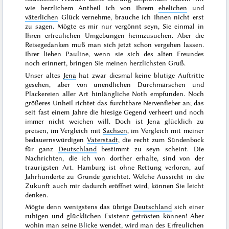
wie herzlichem Antheil ich von Ihrem
ehelichen
und
väterlichen
Glück vernehme, brauche ich Ihnen nicht erst
zu sagen. Mögte es mir nur vergönnt seyn, Sie einmal in
Ihren erfreulichen Umgebungen heimzusuchen. Aber die
Reisegedanken muß man sich jetzt
schon
vergehen lassen.
Ihrer lieben Pauline, wenn sie sich des alten Freundes
noch erinnert, bringen Sie meinen herzlichsten Gruß.
Unser altes
Jena
hat zwar diesmal keine blutige Auftritte
gesehen, aber von unendlichen Durchmärschen und
Plackereien aller Art hinlängliche Noth empfunden. Noch
größeres Unheil richtet das furchtbare Nervenfieber an;
das
seit fast einem Jahre die hiesige Gegend verheert und noch
immer nicht weichen will. Doch ist Jena glücklich zu
preisen, im Vergleich mit
Sachsen
, im Vergleich mit meiner
bedauernswürdigen
Vaterstadt
, die recht zum Sündenbock
für ganz
Deutschland
bestimmt zu seyn scheint. Die
Nachrichten, die ich von dorther erhalte, sind von der
traurigsten Art. Hamburg ist ohne Rettung verloren, auf
Jahrhunderte zu Grunde gerichtet. Welche Aussicht in die
Zukunft auch mir dadurch eröffnet wird, können Sie leicht
denken.
Mögte denn wenigstens das übrige
Deutschland
sich einer
ruhigen und glücklichen Existenz getrösten können! Aber
wohin man seine Blicke wendet, wird man des Erfreulichen