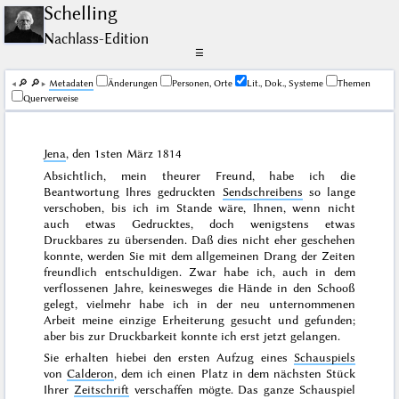
Schelling
Nachlass-Edition
☰
🔎︎
🔎︎
Me­ta­da­ten
Änderungen
Personen, Orte
Lit., Dok., Systeme
Themen
Querverweise
Jena
, den
1sten März 1814
Absichtlich, mein theurer Freund, habe ich die
Beantwortung Ihres gedruckten
Sendschreibens
so lange
verschoben, bis ich im Stande wäre, Ihnen, wenn nicht
auch etwas Gedrucktes, doch wenigstens etwas
Druckbares zu übersenden. Daß dies nicht eher geschehen
konnte, werden Sie mit dem allgemeinen Drang der Zeiten
freundlich entschuldigen. Zwar habe ich, auch in dem
verflossenen
Jahre
, keinesweges die Hände in den Schooß
gelegt, vielmehr habe ich in der neu unternommenen
Arbeit meine einzige Erheiterung gesucht und gefunden;
aber bis zur Druckbarkeit konnte ich erst jetzt gelangen.
Sie erhalten hiebei den ersten Aufzug eines
Schauspiels
von
Calderon
, dem ich einen Platz in dem nächsten Stück
Ihrer
Zeitschrift
verschaffen mögte. Das ganze Schauspiel