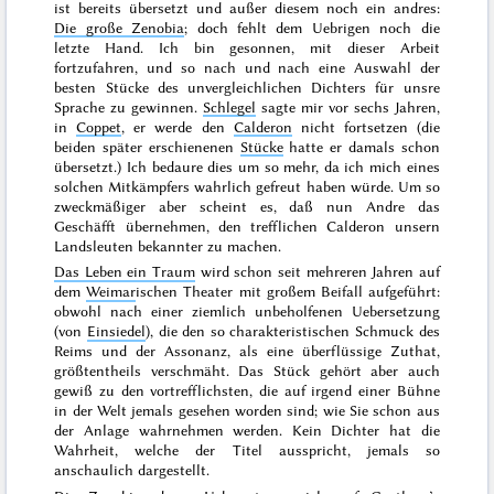
ist bereits übersetzt und außer diesem noch ein andres:
Die große Zenobia
; doch fehlt dem Uebrigen noch die
letzte Hand. Ich bin gesonnen, mit dieser Arbeit
fortzufahren, und so nach und nach eine Auswahl der
besten Stücke des unvergleichlichen Dichters für unsre
Sprache zu gewinnen.
Schlegel
sagte mir vor
sechs Jahren
,
in
Coppet
, er werde den
Calderon
nicht fortsetzen (die
beiden später erschienenen
Stücke
hatte er damals schon
übersetzt.) Ich bedaure dies um so mehr, da ich mich eines
solchen Mitkämpfers wahrlich gefreut haben würde. Um so
zweckmäßiger aber scheint es, daß nun Andre das
Geschäfft übernehmen, den trefflichen Calderon unsern
Landsleuten bekannter zu machen.
Das Leben ein Traum
wird schon
seit mehreren Jahren
auf
dem
Weimar
ischen Theater mit großem Beifall aufgeführt:
obwohl nach einer ziemlich unbeholfenen Uebersetzung
(von
Einsiedel
), die den so charakteristischen Schmuck des
Reims und der Assonanz, als eine überflüssige Zuthat,
größtentheils verschmäht. Das Stück gehört aber auch
gewiß zu den vortrefflichsten, die auf irgend einer Bühne
in der Welt jemals gesehen worden sind; wie Sie schon aus
der Anlage wahrnehmen werden. Kein Dichter hat die
Wahrheit, welche der Titel ausspricht, jemals so
anschaulich dargestellt.