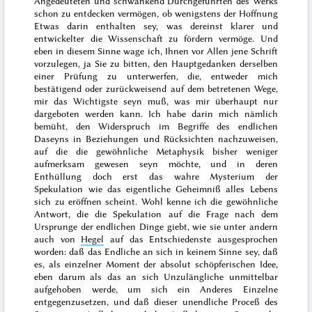
Angedeuteten und schwankend Durchgeführten des Werks
schon zu entdecken vermögen, ob wenigstens der Hoffnung
Etwas darin enthalten sey, was dereinst klarer und
entwickelter die Wissenschaft zu fördern vermöge. Und
eben in diesem Sinne wage ich, Ihnen vor Allen jene Schrift
vorzulegen, ja Sie zu bitten, den Hauptgedanken derselben
einer Prüfung zu unterwerfen, die, entweder mich
bestätigend oder zurückweisend auf dem betretenen Wege,
mir das Wichtigste seyn muß, was mir überhaupt nur
dargeboten werden kann. Ich habe darin mich nämlich
bemüht, den Widerspruch im Begriffe des endlichen
Daseyns in Beziehungen und Rücksichten nachzuweisen,
auf die die gewöhnliche Metaphysik bisher weniger
aufmerksam gewesen seyn möchte, und in deren
Enthüllung doch erst das wahre Mysterium der
Spekulation wie das eigentliche Geheimniß alles Lebens
sich zu eröffnen scheint. Wohl kenne ich die gewöhnliche
Antwort, die die Spekulation auf die Frage nach dem
Ursprunge der endlichen Dinge giebt, wie sie unter andern
auch von
Hegel
auf das Entschiedenste ausgesprochen
worden: daß das Endliche
an sich
in keinem Sinne sey, daß
es, als einzelner Moment der absolut schöpferischen Idee,
eben darum als das an sich Unzulängliche unmittelbar
aufgehoben werde, um sich ein Anderes Einzelne
entgegenzusetzen, und daß dieser unendliche Proceß des