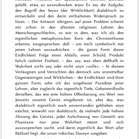
gefaßt, etwa so auszudrücken wäre: Es sey die Aufgabe,
den Begriff des
Seyns
(der Wirklichkeit) dialektisch zu
entwickeln und den darin enthaltenen
Widerspruch
zu
lösen. – Die Antwort übrigens auf jenes Problem scheint
mir schon
in den ältesten religiösen Lehren des
Menschengeschlechts, so wie in dem, was ich als den
eigentlichen metaphysischen Kern des Christenthums
erkenne, ausgesprochen: daß – um mich symbolisch mit
jenen Lehren auszudrücken – die ganze Form dieser
Endlichkeit
Folge eines Abfalls, einer Schuld, Produkt
falsch isolirter Freiheit, – das sey, was eben deßhalb in
Wahrheit
nicht
sey, oder nicht seyn »
solle
«. – In diesem
Verläugnen und Vernichten des dennoch uns unmittelbar
Gegenwärtigen und Wirklichen – der Endlichkeit und ihrer
ganzen Form, sehe ich das ungeheuer Paradoxe jener
Lehren, aber zugleich das eigentlich Tiefe, Geheimnißvolle
derselben, das wie eine höhere Offenbarung, ein Wort von
Jenseits unserm Geiste eingeboren ist, aber das, was
dialektisch eigentlich noch unverstanden geblieben seyn
möchte, wiewohl nur
dialektisch
; da vielmehr jede höhere
Ahnung des Geistes, jeder Aufschwung von Gemüth wie
Phantasie nur jene Wahrheit meint und sich
auszusprechen sucht, und
darin
eigentlich das Wort aller
Räthsel liegt, die unser irdisches Daseyn umgeben.