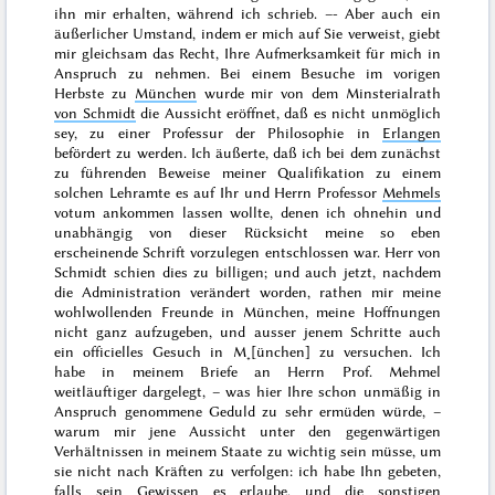
ihn mir erhalten, während ich schrieb. –- Aber auch ein
äußerlicher Umstand, indem er mich auf Sie verweist, giebt
mir gleichsam das Recht, Ihre Aufmerksamkeit für mich in
Anspruch zu nehmen. Bei einem Besuche im vorigen
Herbste
zu
München
wurde mir von dem Minsterialrath
von Schmidt
die Aussicht eröffnet, daß es nicht unmöglich
sey, zu einer Professur der Philosophie in
Erlangen
befördert zu werden. Ich äußerte, daß ich bei dem zunächst
zu führenden Beweise meiner Qualifikation zu einem
solchen Lehramte es auf Ihr und Herrn Professor
Mehmels
votum
ankommen lassen wollte, denen ich ohnehin und
unabhängig von dieser Rücksicht meine so eben
erscheinende Schrift vorzulegen entschlossen war.
Herr von
Schmidt schien dies zu billigen; und auch jetzt, nachdem
die Administration verändert worden, rathen mir meine
wohlwollenden Freunde in München, meine Hoffnungen
nicht ganz aufzugeben, und ausser jenem Schritte auch
ein officielles Gesuch in M˖[ünchen] zu versuchen. Ich
habe in meinem Briefe an Herrn Prof. Mehmel
weitläuftiger dargelegt, – was hier Ihre schon unmäßig in
Anspruch genommene Geduld zu sehr ermüden würde, –
warum mir jene Aussicht unter den gegenwärtigen
Verhältnissen in meinem Staate zu wichtig sein müsse, um
sie nicht nach Kräften zu verfolgen: ich habe Ihn gebeten,
falls sein Gewissen es erlaube
, und die sonstigen