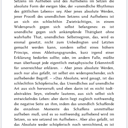
Setzens im Aufheben und des Aufhebens im Setzen die
absolute Form der ewigen Idee, der »unendliche Rhythmus
des
göttlichen Lebens
« sey. Aber jenes absolute Werden,
jener Proceß des unendlichen Setzens und Aufhebens ist
an sich ein schlechthin
Zwieträchtiges
, in einem
Widerspruch gegen sich selbst befangenes: es ist
unendliche gegen sich ankämpfende Thätigkeit ohne
wahrhafte That
, unendliches Selbstnegiren, das, wird es
einmal gesetzt, nicht zum Unbedingten und Letzten
gemacht werden kann, sondern selbst eines höhern
Princips, eines Ableitungsgrundes, kurz irgend einer
Erklärung bedürfen sollte; oder, im andern Falle, müßte
man überhaupt jede eigentlich metaphysische Erkenntniß
für unerreichbar erklären. – Aber jenes absolute Werden,
auch nur
also
gefaßt, ist selbst ein widersprechender, sich
aufhebender Begriff. – »Das Absolute, wird gesagt, ist das
schlechthin Schöpferische, das Unendliches auf unendliche
Art aus sich hervorruft; und eben darin ist es nicht
todt-
abstraktes Seyn
, vielmehr lauteres, aus sich selbst sich
entwickelndes
Leben
: aber darin liegt zugleich nothwendig
die
negative
Seite an ihm, indem das unendlich Schaffende
die
einzelnen
Momente des Schaffens unmittelbar
aufheben muß, und es so nothwendig
aufhebend wird im
Setzen, so wie setzend im Aufheben«. Aber also gefaßt, ist
das Absolute weder schöpferisch noch vernichtend, es ist