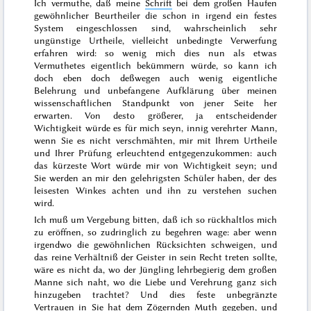
Ich vermuthe, daß meine
Schrift
bei dem großen Haufen
gewöhnlicher Beurtheiler die schon in irgend ein festes
System eingeschlossen sind, wahrscheinlich sehr
ungünstige Urtheile, vielleicht unbedingte Verwerfung
erfahren wird: so wenig mich dies nun als etwas
Vermuthetes eigentlich bekümmern würde, so kann ich
doch eben doch deßwegen auch wenig eigentliche
Belehrung und unbefangene Aufklärung über meinen
wissenschaftlichen Standpunkt von jener Seite her
erwarten. Von desto größerer, ja entscheidender
Wichtigkeit würde es für mich seyn, innig verehrter Mann,
wenn
Sie
es nicht verschmähten, mir mit Ihrem Urtheile
und Ihrer Prüfung erleuchtend entgegenzukommen: auch
das kürzeste Wort würde mir von Wichtigkeit seyn; und
Sie werden an mir den gelehrigsten Schüler haben, der des
leisesten Winkes achten und ihn zu verstehen suchen
wird.
Ich muß um Vergebung bitten, daß ich so rückhaltlos mich
zu eröffnen, so zudringlich zu begehren wage: aber wenn
irgendwo die gewöhnlichen Rücksichten schweigen, und
das reine Verhältniß der Geister in sein Recht treten sollte,
wäre es nicht da, wo der Jüngling lehrbegierig dem großen
Manne sich naht, wo die Liebe und Verehrung ganz sich
hinzugeben trachtet? Und dies feste unbegränzte
Vertrauen in Sie hat dem Zögernden Muth gegeben, und