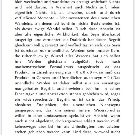
bloß wechselnd und wandelnd: es erzeugt wahrhaft Nichts
und hebt darum, in Wahrheit auch Nichts auf, indem
eigentlich Nichts ist, als einzelne, durch und durch
verfließende
Momente –
Schein
existenzen des unendlichen
Wandelns, an denen schlechthin nichts
Bestehendes
ist,
als dieser ewige Wandel selbst. Durch diese Ansicht ist
aber alle eigentliche
Wirklichkeit
, das
Seyn
überhaupt
ausgetilgt und vernichtet; die Dialektik hat diesen Begriff
gleichsam völlig zersetzt und verflüchtigt in sich: das Seyn
ist durchaus nur unendliches Werden; sein innerer Kern,
die ruhende ewige Wurzel alles Werdens hat sich selbst
in’s Werden gleichsam aufgelöst: (oder nach
mathematischem Formalismus ausgedrückt: da das
Produkt im Einzelnen ewig nur = 0 x 0 x 0 ∞; so muß das
Produkt im Ganzen und Unendlichen auch seyn = 0.) Das
unendliche Werden ist daher selbst nur ein einseitiger
mangelhafter Begriff, und inwiefern bei ihm in seiner
Einseitigkeit und Abstraktion stehen geblieben wird, sogar
ein widersprechender Begriff; es ist darin das Princip
absoluter
Endlichkeit
, des unendlichen
Nichtseyns
ausgesprochen, das um seines innern Widerspruches
willen in einer umfassenden spekulativen Ansicht, wenn
auch nicht abgeleitet, doch irgendwie erklärt werden muß,
keinesweges aber bei ihm als Unbedingtem und Letztem
stehen geblieben werden kann. Und diese, wiewohl nicht