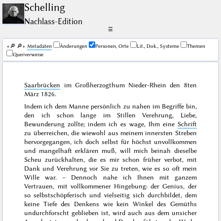
Schelling
Nachlass-Edition
☰
🔎︎
🔎︎
Me­ta­da­ten
Änderungen
Personen, Orte
Lit., Dok., Systeme
Themen
Querverweise
Saarbrücken
im Großherzogthum Nieder-Rhein den
8ten
März 1826
.
Indem ich dem Manne persönlich zu nahen im Begriffe bin,
den ich schon lange im Stillen Verehrung, Liebe,
Bewunderung zollte; indem ich es wage, Ihm eine
Schrift
zu überreichen, die wiewohl aus meinem innersten Streben
hervorgegangen, ich doch selbst für höchst unvollkommen
und mangelhaft erklären muß, will mich beinah dieselbe
Scheu zurückhalten, die es mir schon früher verbot, mit
Dank und Verehrung vor Sie zu treten, wie es so oft mein
Wille war. – Dennoch nahe ich Ihnen mit ganzem
Vertrauen, mit vollkommener Hingebung: der Genius, der
so selbstschöpferisch und vielseitig sich durchbildet, dem
keine Tiefe des Denkens wie kein Winkel des Gemüths
undurchforscht geblieben ist, wird auch aus dem unsicher