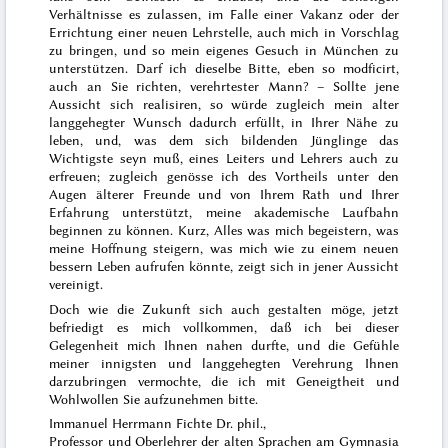
Verhältnisse es zulassen, im Falle einer Vakanz oder der
Errichtung einer neuen Lehrstelle, auch mich in Vorschlag
zu bringen, und so mein eigenes Gesuch in München zu
unterstützen. Darf ich dieselbe Bitte, eben so modficirt,
auch an Sie richten, verehrtester Mann? – Sollte jene
Aussicht sich realisiren, so würde zugleich mein alter
langgehegter Wunsch dadurch erfüllt, in Ihrer Nähe zu
leben, und, was dem sich bildenden Jünglinge das
Wichtigste seyn muß, eines Leiters und Lehrers auch zu
erfreuen; zugleich genösse ich des Vortheils unter den
Augen älterer Freunde und von Ihrem Rath und Ihrer
Erfahrung unterstützt, meine akademische Laufbahn
beginnen zu können. Kurz, Alles was mich begeistern, was
meine Hoffnung steigern, was mich wie zu einem neuen
bessern Leben aufrufen könnte, zeigt sich in jener Aussicht
vereinigt.
Doch wie die Zukunft sich auch gestalten möge, jetzt
befriedigt es mich vollkommen, daß ich bei dieser
Gelegenheit mich Ihnen nahen durfte, und die Gefühle
meiner innigsten und langgehegten Verehrung Ihnen
darzubringen vermochte, die ich mit Geneigtheit und
Wohlwollen Sie aufzunehmen bitte.
Immanuel Herrmann Fichte Dr. phil.,
Professor und Oberlehrer der alten Sprachen am Gymnasia