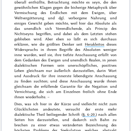
überall enthüllte, Betrachtung möchte es seyn, die den
gewöhnlichen Klagen gegen die bisherige Metaphysik über
Vermischung des Endlichen mit dem Ewigen, über
Weltvergötterung und dgl. verborgene Nahrung und
einiges Gewicht geben möchte, weil hier das Absolute als
das unendlich sich
Verendlichende
, als Princip des
Nichtseyns begriffen, und dabei als dem Letzten stehen
geblieben wird. Aber eben so läßt es sich durchaus
erklären, wie die größten Denker seit
Herakleitos
dieses
Widerspruchs
in ihrem Begriffe des Absoluten weniger
inne wurden, weil sie, ihre tiefste Anschauung erfüllt von
dem Gedanken des
Ewigen
und unendlich
Realen
, in jenen
dialektischen Formen sein unerschöpfliches, positives
Leben gleichsam nur äußerlich darzustellen, darin Wort
und Ausdruck für ihre innerste lebendigste Anschauung
zu finden suchten; und diese Anschauung wurde ihnen
gleichsam die erfüllende Garantie für die Negation und
Vernichtung, die sich am Einzelnen freilich ohne Ende
ihnen wiederholte. –
Dies, was ich hier in der Kürze und vielleicht nicht zum
Glücklichsten andeutete, versucht der erste mehr
dialektische Theil beiliegender Schrift (
§. 6-20.
) nach allen
Seiten hin darzustellen, und dadurch sich Bahn zu
brechen zu einer etwas veränderten Bezeichnung des
höchsten Problems der Spekulation, welches,
abstrakt