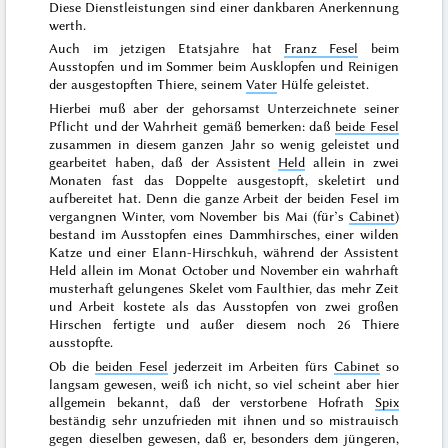
Diese Dienstleistungen sind einer dankbaren Anerkennung
werth.
Auch im jetzigen Etatsjahre hat
Franz Fesel
beim
Ausstopfen und im Sommer beim Ausklopfen und Reinigen
der ausgestopften Thiere, seinem
Vater
Hülfe geleistet.
Hierbei muß aber der gehorsamst Unterzeichnete seiner
Pflicht und der Wahrheit gemäß bemerken: daß
beide Fesel
zusammen in diesem ganzen Jahr so wenig geleistet und
gearbeitet haben, daß der Assistent
Held
allein in zwei
Monaten fast das Doppelte ausgestopft, skeletirt und
aufbereitet hat. Denn die ganze Arbeit der beiden Fesel im
vergangnen Winter, vom
November
bis
Mai
(
für’s
Cabinet
)
bestand im Ausstopfen eines Dammhirsches, einer wilden
Katze und einer Elann-Hirschkuh, während der Assistent
Held allein im Monat
October und November
ein wahrhaft
musterhaft gelungenes Skelet vom
Faulthier, das mehr Zeit
und Arbeit kostete als das Ausstopfen von zwei großen
Hirschen fertigte und außer diesem noch 26 Thiere
ausstopfte.
Ob die
beiden Fesel
jederzeit im Arbeiten fürs
Cabinet
so
langsam gewesen, weiß ich nicht, so viel scheint aber hier
allgemein bekannt, daß der verstorbene Hofrath
Spix
beständig sehr unzufrieden mit ihnen und so mistrauisch
gegen dieselben gewesen, daß er, besonders dem jüngeren,