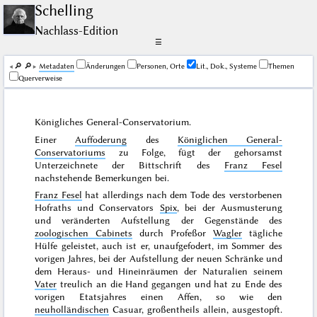
Schelling
Nachlass-Edition
☰
🔎︎
🔎︎
Me­ta­da­ten
Änderungen
Personen, Orte
Lit., Dok., Systeme
Themen
Querverweise
Königliches General-Conservatorium.
Einer
Auffoderung
des
Königlichen General-
Conservatoriums
zu Folge, fügt der gehorsamst
Unterzeichnete der Bittschrift des
Franz Fesel
nachstehende Bemerkungen bei.
Franz Fesel
hat allerdings nach dem Tode des verstorbenen
Hofraths und Conservators
Spix
, bei der Ausmusterung
und veränderten Aufstellung der Gegenstände des
zoologischen Cabinets
durch Profeßor
Wagler
tägliche
Hülfe geleistet, auch ist er, unaufgefodert, im
Sommer des
vorigen Jahres
, bei der Aufstellung der neuen Schränke und
dem Heraus- und Hineinräumen der Naturalien seinem
Vater
treulich an die Hand gegangen und hat zu Ende des
vorigen Etatsjahres einen Affen, so wie den
neuholländischen
Casuar, großentheils allein, ausgestopft.