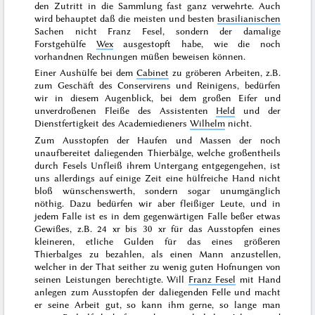
den Zutritt in die Sammlung fast ganz verwehrte. Auch
wird behauptet daß die meisten und besten
brasilianischen
Sachen nicht Franz Fesel, sondern der damalige
Forstgehülfe
Wex
ausgestopft habe, wie die noch
vorhandnen Rechnungen müßen beweisen können.
Einer Aushülfe bei dem
Cabinet
zu gröberen Arbeiten, z.B.
zum Geschäft des Conservirens und Reinigens, bedürfen
wir in diesem Augenblick, bei dem großen Eifer und
unverdroßenen Fleiße des Assistenten
Held
und der
Dienstfertigkeit des Academiedieners
Wilhelm
nicht.
Zum Ausstopfen der Haufen und Massen der noch
unaufbereitet daliegenden Thierbälge, welche großentheils
durch Fesels Unfleiß ihrem Untergang entgegengehen, ist
uns allerdings auf einige Zeit eine hülfreiche Hand nicht
bloß wünschenswerth, sondern sogar unumgänglich
nöthig. Dazu bedürfen wir aber fleißiger Leute, und in
jedem Falle ist es in dem gegenwärtigen Falle beßer etwas
Gewißes, z.B. 24 xr bis 30 xr für das Ausstopfen eines
kleineren, etliche Gulden für das eines größeren
Thierbalges zu bezahlen, als einen Mann anzustellen,
welcher in der That seither zu wenig guten Hofnungen von
seinen Leistungen berechtigte. Will
Franz Fesel
mit Hand
anlegen zum Ausstopfen der daliegenden Felle und macht
er seine Arbeit gut, so kann ihm gerne, so lange man