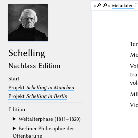
🔎︎
🔎︎
Me­ta­da­ten
1er
Schelling
Mo
Nachlass-Edition
Vo
tra
Start
vol
Projekt
Schelling in München
Mil
Projekt
Schelling in Berlin
Vi
Edition
Weltalterphase (1811–1820)
Berliner Philosophie der
Offenbarung