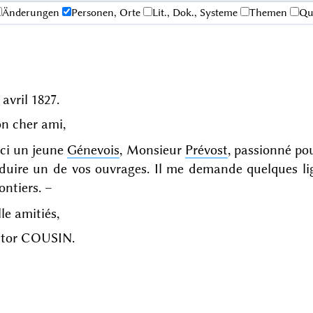
Änderungen
Personen, Orte
Lit., Dok., Systeme
Themen
Qu
 avril 1827
.
n cher ami,
ici un jeune
Génevois
, Monsieur
Prévost
, passionné po
duire un de vos ouvrages. Il me demande quelques ligu
ontiers. –
le amitiés,
ctor COUSIN.