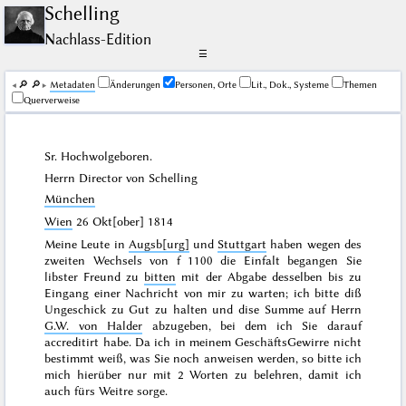
Schelling
Nachlass-Edition
☰
🔎︎
🔎︎
Me­ta­da­ten
Änderungen
Personen, Orte
Lit., Dok., Systeme
Themen
Querverweise
Sr. Hochwolgeboren.
Herrn Director von Schelling
München
Wien
26 Okt[ober] 1814
Meine Leute in
Augsb[urg]
und
Stuttgart
haben wegen des
zweiten Wechsels von f 1100 die Einfalt begangen Sie
libster Freund zu
bitten
mit der Abgabe desselben bis zu
Eingang einer Nachricht von mir zu warten; ich bitte diß
Ungeschick zu Gut zu halten und dise Summe auf Herrn
G.W. von Halder
abzugeben, bei dem ich Sie darauf
accreditirt habe. Da ich in meinem GeschäftsGewirre nicht
bestimmt weiß, was Sie noch anweisen werden, so bitte ich
mich hierüber nur mit 2 Worten zu belehren, damit ich
auch fürs Weitre sorge.