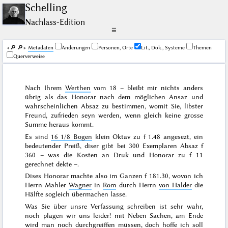
Schelling
Nachlass-Edition
☰
🔎︎
🔎︎
Me­ta­da­ten
Änderungen
Personen, Orte
Lit., Dok., Systeme
Themen
Querverweise
Nach Ihrem
Werthen
vom
18
– bleibt mir nichts anders
übrig als das Honorar nach dem möglichen Ansaz und
wahrscheinlichen Absaz zu bestimmen, womit Sie, libster
Freund, zufrieden seyn werden, wenn gleich keine grosse
Summe heraus kommt.
Es sind
16 1/8 Bogen
klein Oktav zu f 1.48 angesezt, ein
bedeutender Preiß, diser gibt bei 300 Exemplaren Absaz f
360 – was die Kosten an Druk und Honorar zu f 11
gerechnet dekte –.
Dises Honorar machte also im Ganzen f 181.30, wovon ich
Herrn Mahler
Wagner
in
Rom
durch Herrn
von Halder
die
Hälfte sogleich übermachen lasse.
Was Sie über unsre Verfassung schreiben ist sehr wahr,
noch plagen wir uns leider! mit Neben Sachen, am Ende
wird man noch durchgreiffen müssen, doch hoffe ich soll