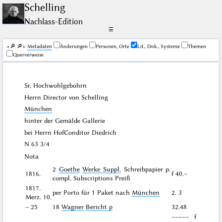
Schelling
Nachlass-Edition
☰
🔎︎
🔎︎
Me­ta­da­ten
Änderungen
Personen, Orte
Lit., Dok., Systeme
Themen
Querverweise
Sr. Hochwohlgebohrn
Herrn Director von Schelling
München
hinter der Gemälde Gallerie
bei Herrn HofConditor Diedrich
N 63 3/4
Nota
2
Goethe
Werke Suppl.
Schreibpapier p.
1816.
f 40.–
compl. Subscriptions Preiß
1817.
per Porto für 1 Paket nach
München
2. 3
Merz. 10.
– 25
18
Wagner
Bericht p
32.48
––––– f