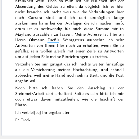
Krankheit weiß. Eben so muß ich Sie ersuchen mit der
Absendung des Geldes zu eilen, da obgleich ich es hier
nicht brauche ich nicht weis wie die Verbindungen hier
nach Carrara sind, und ich dort unmöglich lange
auskommen kann bei den Auslagen die ich machen muß,
drum ist es nothwendig für mich diese Summe mir in
Mayland auszahlen zu lassen. Meine Adresse ist hier an
Herrn Obmann
Fueßli
. Wenigstens wünschte ich sehr
Antworten von Ihnen hier noch zu erhalten, wenn Sie so
gefällig sein wollen gleich mit einer Zeile zu Antworten
um auf jedem Fale meine Einrichtungen zu treffen.
Verzeihen Sie mir gütigst das ich nichts weiter hinzufüge
als die Versicherung meiner Hochachtung, und schnell
abbreche, weil meine Hand noch sehr zittert, und die Post
abgehn will.
Noch bitte ich haben Sie den Anschlag zu der
SteinmetzArbeit dort erhalten? Solte es sein bitte ich mir
doch etwas davon mitzutheilen, wie die Inschrift der
Platte.
Ich verblei[be] Ihr ergebenster
Fr. Tieck