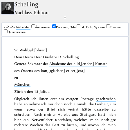
Schelling
Nachlass-Edition
☰
🔎︎
🔎︎
Me­ta­da­ten
Änderungen
Personen, Orte
Lit., Dok., Systeme
Themen
Querverweise
Sr. Wohlgeb[ohren]
Dem Herrn Herr Direktor
D. Schelling
GeneralSekrätär der
Akademie der bild˖[enden] Künste
des Ordens des kön˖[iglichen] et cet˖[era]
zu
München
Zürich
den
15 Julius
.
Obgleich ich Ihnen erst am vorigen Postage
geschrieben
habe so nehme ich mir doch noch einmahl die Freiheit, um
wenn etwa der Brief sich verirrt hätte dasselbe zu
schreiben. Nach meiner Abreise aus
Stuttgard
hatt mich
hier ein Nervenfieber überfalen, welches mich nöthigte
mehrere Wochen das Bett zu hüten, und wovon ich mich