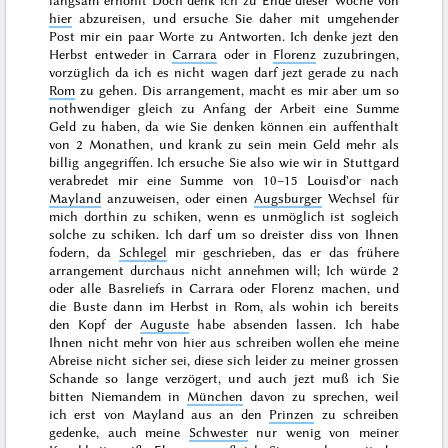
langsam erhohlt Doch denk ich zu
Ende dieser Woche
von
hier
abzureisen, und ersuche Sie daher mit umgehender
Post mir ein paar Worte zu Antworten. Ich denke jezt den
Herbst
entweder in
Carrara
oder in
Florenz
zuzubringen,
vorzüglich da ich es nicht wagen darf jezt gerade zu nach
Rom
zu gehen. Dis
arrangement
, macht es mir aber um so
nothwendiger gleich zu Anfang der Arbeit eine Summe
Geld zu haben, da wie Sie denken können ein auffenthalt
von 2 Monathen, und krank zu sein mein Geld mehr als
billig angegriffen. Ich ersuche Sie also wie wir in Stuttgard
verabredet mir eine Summe von 10–15 Louisd'or nach
Mayland
anzuweisen, oder einen
Augsburger
Wechsel für
mich dorthin zu schiken, wenn es unmöglich ist sogleich
solche zu schiken. Ich darf um so dreister diss von Ihnen
fodern, da
Schlegel
mir geschrieben, das er das frühere
arrangement
durchaus nicht annehmen will; Ich würde 2
oder alle Basreliefs in Carrara oder Florenz machen, und
die Buste dann im Herbst in Rom, als wohin ich bereits
den Kopf der
Auguste
habe absenden lassen. Ich habe
Ihnen nicht mehr von hier aus schreiben wollen ehe meine
Abreise nicht sicher sei, diese sich leider zu meiner grossen
Schande so lange verzögert, und auch jezt muß ich Sie
bitten Niemandem in
München
davon zu sprechen, weil
ich erst von Mayland aus an den
Prinzen
zu schreiben
gedenke,
auch meine
Schwester
nur wenig von meiner