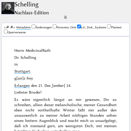
Schelling
Nachlass-Edition
☰
🔎︎
🔎︎
Me­ta­da­ten
Änderungen
Personen, Orte
Lit., Dok., Systeme
Themen
Querverweise
Herrn MedicinalRath
Dr.
Schelling
in
Stuttgart
.
g[an]z frey
Erlangen
den
21. Dec˖[ember] 24
.
Liebster Bruder!
Es wäre eigentlich längst an mir gewesen, Dir zu
schreiben, allein dieser melancholische, meiner Gesundheit
eben nicht vortheilhafte Winter läßt mir außer den
unausweilich zu meiner Arbeit nöthigen Stunden selten
einen heitern Augenblick und macht mich so unaufgelegt,
daß ich niemand gern, am wenigsten Dich, mit meinen