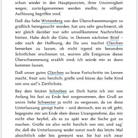
schon wieder in den Hauptpuncten, ihrer Unsinnigkeit
wegen, zurückgenommen werden mußte, in völliger
Auflösung begriffen sind.
Daß das liebe
Wirtemberg
von den Überschwemmungen so
gräßlich heimgesucht worden, hat uns sehr geschmerzt, ob
wir gleich darüber nur sehr unvollkommne Nachrichten
hörten. Habe doch die Güte, in Deinem nächsten
Brief
–
oder nach der Hoffnung, die Du uns machst
Clärchen
bemerken zu lassen, ob nicht irgend ein besondres
Schriftchen erschienen ist, worinn alle Ereignisse dieser
Überschwemmung erzählt sind; ich würde mir es dann
kommen lassen.
Daß unser gutes
Clärchen
so brave Fortschritte im Lernen
macht, freut uns herzlich; grüße und küsse das liebe Kind
von uns auf’s Zärtlichste.
Bey dem letzten
Schreiben
an Dich hatte ich mir von
Anfang bis fast zu Ende fest vorgenommen, den Gruß an
unsre liebe
Schwester
ja nicht zu vergessen, da sie diese
Unterlassung gerügt hatte – und dennoch, wie es oft geht,
begegnete mir am Ende eben dieses Unangenehme, das mir
nicht eher beyfiel, als es zu spät war die Sache gut zu
machen. Grüße sie also recht herzlich von mir, und sag’
ihr, daß die Unterlassung weder sonst noch das letzte Mal
absichtlich oder bös gemeynt war. Sie hat sich zwar