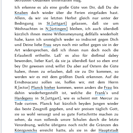
betrübten Gedanken unterhalten mag.
Ich erkenne es als eine große Güte von Dir, daß Du die
Knaben
doch wieder über die Ferien eingeladen hast.
Allein, da wir sie letzten
Herbst
gleich nur unter der
Bedingung in
St˖[uttgart]
gelassen, daß sie um
Weihnachten
in
N˖[ürtingen]
bleiben, ich auch überdieß
kürzlich ihnen meine Willensmeynung deßfalls wiederholt
habe, kann ich unmöglich weder so indiscret gegen Dich
und Deine liebe
Frau
seyn noch mir selbst gegen sie in der
Art widersprechen, daß ich ihnen nun doch noch die
Erlaubniß ertheilte. Laß’ es also für dießmal dabey
bewenden, lieber Karl, da sie ja überdieß fast so eben erst
bey Dir gewesen sind; willst Du aber auf
Ostern
die Güte
haben, ihnen zu erlauben,
daß sie zu Dir kommen, so
werden wir es mit dem größten Dank erkennen. Auf die
Erndtevacanz sollen sie, hoffen wir, mit dem Herrn
R˖[ector]
Planck
hieher
kommen, wenn anders die
Frau
bis
dahin wiederhergestellt ist, welche die
Frank
’s und
Hardegens
in St˖[uttgart], wie es scheint mit Mercur zu
Tode curiren. Planck hat kürzlich beyden Jungen wieder
das beste Zeugniß gegeben, und wir preisen täglich Gott,
sie so wohl versorgt und so gute Fortschritte machen zu
sehen, da nun vollends unsre Schulen durch die letzte
Verordnung, welche übrigens noch nicht die Gränzen des
Königsreichs
erreicht hatte, als sie in der
Hauptstadt