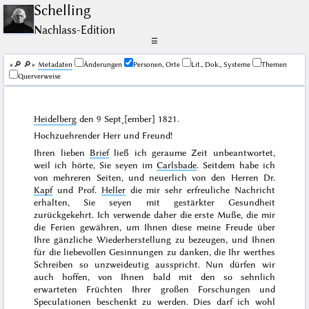
Schelling
Nachlass-Edition
☰
🔎︎
🔎︎
Me­ta­da­ten
Änderungen
Personen, Orte
Lit., Dok., Systeme
Themen
Querverweise
Heidelberg
den
9 Sept˖[ember] 1821
.
Hochzuehrender Herr und Freund!
Ihren lieben
Brief
ließ ich geraume Zeit unbeantwortet,
weil ich hörte, Sie seyen im
Carlsbade
. Seitdem habe ich
von mehreren Seiten, und neuerlich von den Herren Dr.
Kapf
und Prof.
Heller
die mir sehr erfreuliche Nachricht
erhalten, Sie seyen mit gestärkter Gesundheit
zurückgekehrt. Ich verwende daher die erste Muße, die mir
die Ferien gewähren, um Ihnen diese meine Freude über
Ihre gänzliche Wiederherstellung zu bezeugen, und Ihnen
für die liebevollen Gesinnungen zu danken, die Ihr werthes
Schreiben so unzweideutig ausspricht. Nun dürfen wir
auch hoffen, von Ihnen bald mit den so sehnlich
erwarteten Früchten Ihrer großen Forschungen und
Speculationen beschenkt zu werden. Dies darf ich wohl