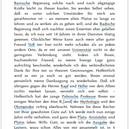
Bairische
Regierung solche nach und nach abgängige
Kräfte leicht zu theuer kaufen. Sie werden Selbst sehen,
daß es unter solchen Umständen für mich am
gerathensten ist – an meinem alten Platze so lange zu
lehren und zu wirken als es gehen will, und die
Badische
Regierung muß sich nachher einen Emeriten eher gefallen
lasse, da ich nun seit 18 Jahren in ihren Diensten thätig
gewesen. Glücklicher Weise kann auch mein alter guter
Freund
Voß
mir hier nicht mehr schaden als an jedem
andern Orte, da er mit unserer
Universität
nicht in der
geringsten Verbindung steht. Indem ich Ihnen,
hochverehrter Freund, so meine hiesige Lage ganz
aufrichtig beschreibe, wiederhole ich den verbindlichsten
Dank für Ihre mir so theuren Gesinnungen. Hoffentlich
wird es mir ja noch so gut werden, Ihnen einmal
persönlich meine Danksagung zu wiederholen. Daß ich
übrigens gegen die Herren
Kapf
und
Heller
von dem Allem
nichts merken lassen, versteht sich von selbst. –
Hoffentlich hat der junge
Polnische
Professor
Ihnen vor
einigen Wochen den 4ten B˖[and] der
Mythologie
und den
Olympiodor
richtig überbracht. Nehmen Sie diese Bücher
mit Ihrer gewohnten Güte auf. Ich werde mich nun einige
Jahre stille verhalten, und ganz dem
Plato
,
Aristoteles
und
Plotin
leben. Wills Gott, so werde ich die
Ausgabe
des
Leztern, wozu schon Alles von mir gesammelt ist, in 4