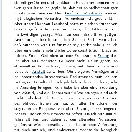
sie mit gerührtem und dankbarem Herzen vernommen. Am
wenigsten hätte ich geglaubt, daß ein so vielbeschäftigter
Staatsmann, wie der Herr
Graf von Montgelas
meinen
mythologischen Versuchen Aufmerksamkeit geschenkt. –
Aber unser Herr
von Leonhard
hatte mir schon früher von
dessen großem Interesse am Gang der Litteratur viel
merkwürdiges gesagt. Was nun den Inhalt Ihrer gütigen
Aeußerungen betrift, so haben Sie mit Recht vermuthet,
daß
München
kein Ort für mich sey. Leider habe auch ich
über eine sehr empfindliche Cörperconstitution Klage zu
führen. Einem Gedanken an eine Professur in
Erlang
darf
ich aber aus mehreren Gründen nicht Raum geben, so
ehrenvoll es für mich seyn würde, mit Ihnen an ein und
derselben
Anstalt
zu wirken. Ohne eigenes Vermögen und
bei bedeutenden litterarischen Bedürfnissen
muß
ich den
Betrag des Gehalts, den ich jährlich zu beziehen habe, sehr
in Anschlag bringen. Nun habe ich aber eine Besoldung
von 2650 fl, und die Honorarien für Vorlesungen sind auch
nicht unbedeutend. Daneben bin ich wegen der Direction
des philosophischen Seminar, von allen Functionen der
sogenannten Eloquenz, von allen Sitzungen
###
engeren
Senats und von dem Prorectorat befreit. Da ich nun
###
50
Jahre alt bin, und dahier zu den alternden Professoren
gehöre,
so wäre einerseits vielleicht eine neue Verändrung
für mich mißlich, und andererseits möchte die Königlich