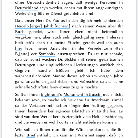
ohne Unbescheidenheit sagen, daß wenige Personen in
Deutschland
seyn werden, denen mit Ihrem angekündigten
Werke ein größerer Dienst geschieht als mir.
Daß unser Herr Dr.
Paulus
in den täglich mehr sinkenden
Heidelb˖[erger] Jahrb˖[üchern]
nach
seiner
Weise über Ihr
Buch
geredet, wird Ihnen eben nicht befremdlich
vorgekommen, aber auch sehr gleichgültig seyn. Indessen
hielt ich’s doch für meine Pflicht, gerade weil ich auch
hier
lebe,
meine
Ansichten in der Vorrede zum 4ten
B˖[and] der
Symbolik
auszusprechen. Es ist nur schade,
daß der sonst
wackere
Dr. Sickler
mit seinen gewaltsamen
Deutungen und unglücklichen Herleitungen wirklich den
Gegnern manche Blößen giebt. Ich habe dem
wahrheitsliebenden Manne dieses schon im vorigen
Jahre
ganz unverholen geschrieben; und wünschte, daß er seine
schnelle Schriftstellerey etwas zügeln möchte.
Sollten Ihnen
Inghirami
’s
Monumenti Etruschi
noch nicht
bekannt seyn, so mache ich Sie darauf aufmerksam, zumal
da der Verfasser mir schon länger den Auftrag gegeben,
Ihnen besonders beiliegendes Blättchen mitzutheilen. Es
sind von dem Werke bereits ziemlich viele Hefte erschienen,
und Sie werden
es wohl dorten nicht entbehren können.
Wie soll ich Ihnen nun für die Wünsche danken, die Ihr
lezter
Brief
enthält. Ich kann mit Wahrheit sagen, daß ich