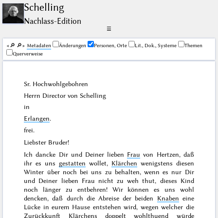
Schelling
Nachlass-Edition
☰
🔎︎
🔎︎
Me­ta­da­ten
Änderungen
Personen, Orte
Lit., Dok., Systeme
Themen
Querverweise
Sr. Hochwohlgebohren
Herrn Director von
Schelling
in
Erlangen
.
frei.
Liebster Bruder!
Ich dancke Dir und Deiner lieben
Frau
von Hertzen, daß
ihr es uns
gestatten
wollet,
Klärchen
wenigstens diesen
Winter
über noch bei uns zu behalten, wenn es nur Dir
und Deiner lieben Frau nicht zu weh thut, dieses Kind
noch länger zu entbehren! Wir können es uns wohl
dencken, daß durch die Abreise der beiden
Knaben
eine
Lücke in eurem Hause entstehen wird, wegen welcher die
Zurückkunft Klärchens doppelt wohlthuend würde