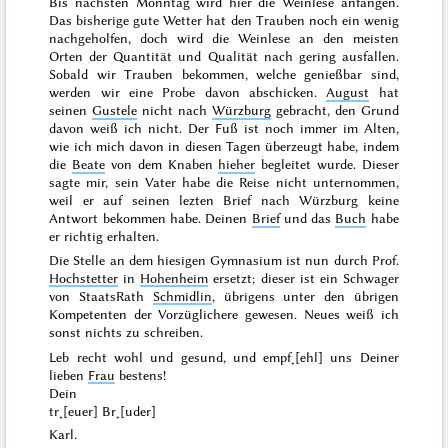
Bis nächsten
Monntag
wird hier die Weinlese anfangen.
Das bisherige gute Wetter hat den Trauben noch ein wenig
nachgeholfen, doch wird die Weinlese an den meisten
Orten der Quantität und Qualität nach gering ausfallen.
Sobald wir Trauben bekommen, welche genießbar sind,
werden wir eine Probe davon abschicken.
August
hat
seinen
Gustele
nicht nach
Würzburg
gebracht, den Grund
davon weiß ich nicht. Der Fuß ist noch immer im Alten,
wie ich mich davon in diesen Tagen überzeugt habe, indem
die
Beate
von dem Knaben
hieher
begleitet wurde.
Dieser
sagte mir, sein Vater habe die Reise nicht unternommen,
weil er auf seinen lezten Brief nach Würzburg keine
Antwort bekommen habe. Deinen
Brief
und das
Buch
habe
er richtig erhalten.
Die Stelle an dem hiesigen Gymnasium ist nun durch Prof.
Hochstetter
in
Hohenheim
ersetzt; dieser ist ein Schwager
von StaatsRath
Schmidlin
, übrigens unter den übrigen
Kompetenten der Vorzüglichere gewesen. Neues weiß ich
sonst nichts zu schreiben.
Leb recht
wohl und
gesund, und empf˖[ehl] uns Deiner
lieben
Frau
bestens!
Dein
tr˖[euer] Br˖[uder]
Karl.