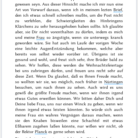
gewesen seyn. Aus dieser Hinsicht mache ich mir nun eine
Art von Vorwurf daraus, wenn ich in meinem lezten
Brief
,
den ich etwas schnell schreiben mußte, um die Post nicht
zu verfehlen, die Schwierigkeiten des Hinbringens
Klärchens zu sehr herausgehoben haben sollte. Ich glaubte
aber, sie Dir nicht vorenthalten zu dürfen, indem es mich
und meine
Frau
so ängstigte, wenn sie unterwegs kranck
geworden wäre. Sie hat auch im Laufe der vorigen Woche
eine leichte AugenEntzündung bekommen, welche aber
bereits von selbst wieder vorüber ist. Übrigens ist sie
gesund und wohl, und freut sich sehr, ihre Brüder bald zu
sehen. Wir hoffen, diese werden die
Weihnachtsfeiertage
bei uns zubringen dürfen, und freuen uns recht sehr auf
diese Zeit. Wenn Du glaubst, daß es Ihnen Freude macht,
so wollten wir sie, wo möglich, noch früher in
Nürtingen
besuchen, um nach ihnen zu sehen. Auch wird es uns
gewiß die größte Freude machen, wenn wir ihnen irgend
etwas Gutes erweißen können. Wir bitten daher Dich und
Deine liebe Frau, uns nur einen Winck zu geben, wenn wir
ihnen irgend etwas leisten könnten. So würde sich auch
meine Frau ein wahres Vergnügen daraus machen, wenn
sie den Knaben bisweilen eine Schachtel mit etwas
Eßbarem zugehen laßen könnte, nur wißen wir nicht, ob
der Rektor
Planck
es gerne sehen wird.