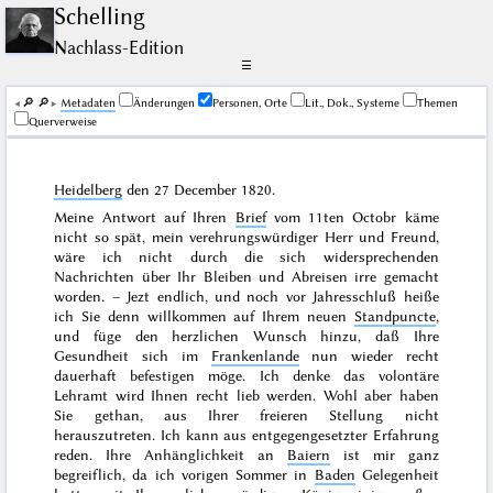
Schelling
Nachlass-Edition
☰
🔎︎
🔎︎
Me­ta­da­ten
Änderungen
Personen, Orte
Lit., Dok., Systeme
Themen
Querverweise
Heidelberg
den
27 December 1820
.
Meine Antwort auf Ihren
Brief
vom
11ten Octobr
käme
nicht so spät, mein verehrungswürdiger Herr und Freund,
wäre ich nicht durch die sich widersprechenden
Nachrichten über Ihr Bleiben und Abreisen irre gemacht
worden. – Jezt endlich, und noch vor Jahresschluß heiße
ich Sie denn willkommen auf Ihrem neuen
Standpuncte
,
und füge den herzlichen Wunsch hinzu, daß Ihre
Gesundheit sich im
Frankenlande
nun wieder recht
dauerhaft befestigen möge. Ich denke das volontäre
Lehramt wird Ihnen recht lieb werden. Wohl aber haben
Sie gethan, aus Ihrer freieren Stellung nicht
herauszutreten. Ich kann aus entgegengesetzter Erfahrung
reden. Ihre Anhänglichkeit an
Baiern
ist mir ganz
begreiflich, da ich
vorigen Sommer
in
Baden
Gelegenheit