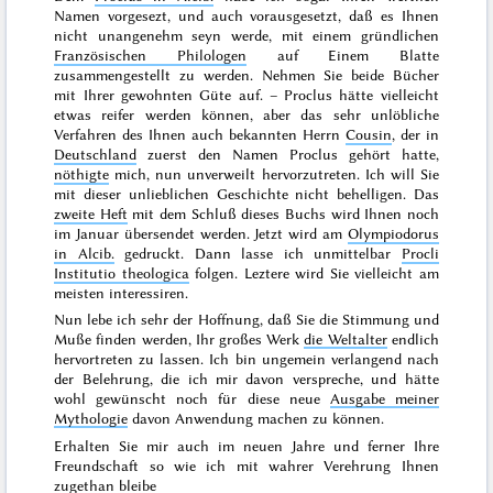
Namen vorgesezt, und auch vorausgesetzt, daß es Ihnen
nicht unangenehm seyn werde, mit einem gründlichen
Französischen Philologen
auf Einem Blatte
zusammengestellt
zu werden. Nehmen Sie beide Bücher
mit Ihrer gewohnten Güte auf. – Proclus hätte vielleicht
etwas reifer werden können, aber das sehr unlöbliche
Verfahren des Ihnen auch bekannten Herrn
Cousin
, der in
Deutschland
zuerst den Namen Proclus gehört hatte,
nöthigte
mich, nun unverweilt hervorzutreten. Ich will Sie
mit dieser unlieblichen Geschichte nicht behelligen. Das
zweite Heft
mit dem Schluß dieses Buchs wird Ihnen noch
im
Januar
übersendet werden. Jetzt wird am
Olympiodorus
in Alcib.
gedruckt. Dann lasse ich unmittelbar
Procli
Institutio theologica
folgen. Leztere wird Sie vielleicht am
meisten interessiren.
Nun lebe ich sehr der Hoffnung, daß Sie die Stimmung und
Muße finden werden, Ihr großes Werk
die Weltalter
endlich
hervortreten zu lassen. Ich bin ungemein verlangend nach
der Belehrung, die ich mir davon verspreche, und hätte
wohl gewünscht noch für diese neue
Ausgabe meiner
Mythologie
davon Anwendung machen zu können.
Erhalten Sie mir auch im
neuen Jahre
und ferner Ihre
Freundschaft so wie ich mit wahrer Verehrung Ihnen
zugethan bleibe