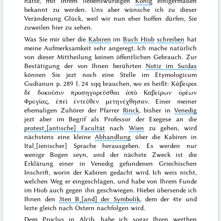
hatte, mit Ihrem liebenswürdigen
König
einigermaßen
bekannt zu werden. Uns aber wünsche ich zu dieser
Veränderung Glück, weil wir nun eher hoffen dürfen, Sie
zuweilen hier zu sehen.
Was Sie mir über die
Kabiren
im
Buch Hiob
schreiben
hat
meine Aufmerksamkeit sehr angeregt. Ich mache natürlich
von dieser Mittheilung keinen öffentlichen Gebrauch. Zur
Bestätigung der von Ihnen berührten
Notiz im Suidas
können Sie jezt noch eine Stelle im Etymologicum
Gudianun p. 289 l. 24 sqq brauchen, wo es heißt:
Κάβειροι
δὲ δοκοῦσιν προσηγορεῦσθαι ἀπὸ Καβείρων ὀρέων
Φρυγίας, ἐπεὶ ἐντεῦθεν μετηνέχθησαν
. Einer meiner
ehemaligen Zuhörer der Pfarrer
Rinck
, bisher in
Venedig
jezt aber im Begrif als Professor der Exegese an die
protest˖[antische] Facultät
nach
Wien
zu gehen, wird
nächstens eine kleine
Abhandlung
über die Kabiren in
Ital˖[ienischer] Sprache herausgeben. Es werden nur
wenige Bogen seyn, und der nächste Zweck ist die
Erklärung einer in Venedig gefundenen Griechischen
Inschrift, worin der Kabiren gedacht wird. Ich weis nicht,
welchen Weg er eingeschlagen, und habe von Ihrem Funde
im Hiob auch gegen ihn geschwiegen. Hiebei übersende ich
Ihnen den
3ten B˖[and] der Symbolik
, dem der 4te und
lezte gleich nach
Ostern
nachfolgen wird.
Dem
Proclus in Alcib.
habe ich sogar Ihren werthen