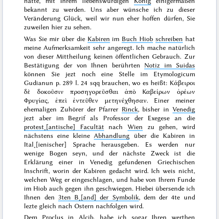
hatte, mit Ihrem liebenswürdigen
König
einigermaßen
bekannt zu werden. Uns aber wünsche ich zu dieser
Veränderung Glück, weil wir nun eher hoffen dürfen, Sie
zuweilen hier zu sehen.
Was Sie mir über die
Kabiren
im
Buch Hiob
schreiben
hat
meine Aufmerksamkeit sehr angeregt. Ich mache natürlich
von dieser Mittheilung keinen öffentlichen Gebrauch. Zur
Bestätigung der von Ihnen berührten
Notiz im Suidas
können Sie jezt noch eine Stelle im Etymologicum
Gudianun p. 289 l. 24 sqq brauchen, wo es heißt:
Κάβειροι
δὲ δοκοῦσιν προσηγορεῦσθαι ἀπὸ Καβείρων ὀρέων
Φρυγίας, ἐπεὶ ἐντεῦθεν μετηνέχθησαν
. Einer meiner
ehemaligen Zuhörer der Pfarrer
Rinck
, bisher in
Venedig
jezt aber im Begrif als Professor der Exegese an die
protest˖[antische] Facultät
nach
Wien
zu gehen, wird
nächstens eine kleine
Abhandlung
über die Kabiren in
Ital˖[ienischer] Sprache herausgeben. Es werden nur
wenige Bogen seyn, und der nächste Zweck ist die
Erklärung einer in Venedig gefundenen Griechischen
Inschrift, worin der Kabiren gedacht wird. Ich weis nicht,
welchen Weg er eingeschlagen, und habe von Ihrem Funde
im Hiob auch gegen ihn geschwiegen. Hiebei übersende ich
Ihnen den
3ten B˖[and] der Symbolik
, dem der 4te und
lezte gleich nach
Ostern
nachfolgen wird.
Dem
Proclus in Alcib.
habe ich sogar Ihren werthen