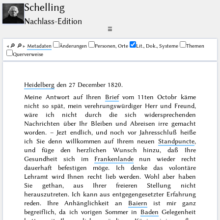
Schelling
Nachlass-Edition
☰
🔎︎
🔎︎
Me­ta­da­ten
Änderungen
Personen, Orte
Lit., Dok., Systeme
Themen
Querverweise
Heidelberg
den
27 December 1820
.
Meine Antwort auf Ihren
Brief
vom
11ten Octobr
käme
nicht so spät, mein verehrungswürdiger Herr und Freund,
wäre ich nicht durch die sich widersprechenden
Nachrichten über Ihr Bleiben und Abreisen irre gemacht
worden. – Jezt endlich, und noch vor Jahresschluß heiße
ich Sie denn willkommen auf Ihrem neuen
Standpuncte
,
und füge den herzlichen Wunsch hinzu, daß Ihre
Gesundheit sich im
Frankenlande
nun wieder recht
dauerhaft befestigen möge. Ich denke das volontäre
Lehramt wird Ihnen recht lieb werden. Wohl aber haben
Sie gethan, aus Ihrer freieren Stellung nicht
herauszutreten. Ich kann aus entgegengesetzter Erfahrung
reden. Ihre Anhänglichkeit an
Baiern
ist mir ganz
begreiflich, da ich
vorigen Sommer
in
Baden
Gelegenheit