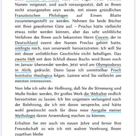
Namen vorgesezt, und auch vorausgesetzt, daß es Ihnen
nicht unangenehm seyn werde, mit einem gründlichen
Französischen Philologen
auf Einem Blatte
zusammengestellt
zu werden. Nehmen Sie beide Bücher
mit Ihrer gewohnten Güte auf. – Proclus hätte vielleicht
etwas reifer werden können, aber das sehr unlöbliche
Verfahren des Ihnen auch bekannten Herrn
Cousin
, der in
Deutschland
zuerst den Namen Proclus gehört hatte,
nöthigte
mich, nun unverweilt hervorzutreten. Ich will Sie
mit dieser unlieblichen Geschichte nicht behelligen. Das
zweite Heft
mit dem Schluß dieses Buchs wird Ihnen noch
im
Januar
übersendet werden. Jetzt wird am
Olympiodorus
in Alcib.
gedruckt. Dann lasse ich unmittelbar
Procli
Institutio theologica
folgen. Leztere wird Sie vielleicht am
meisten interessiren.
Nun lebe ich sehr der Hoffnung, daß Sie die Stimmung und
Muße finden werden, Ihr großes Werk
die Weltalter
endlich
hervortreten zu lassen. Ich bin ungemein verlangend nach
der Belehrung, die ich mir davon verspreche, und hätte
wohl gewünscht noch für diese neue
Ausgabe meiner
Mythologie
davon Anwendung machen zu können.
Erhalten Sie mir auch im
neuen Jahre
und ferner Ihre
Freundschaft so wie ich mit wahrer Verehrung Ihnen
zugethan bleibe