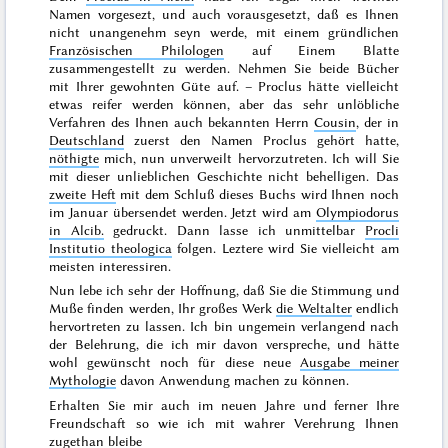
Namen vorgesezt, und auch vorausgesetzt, daß es Ihnen
nicht unangenehm seyn werde, mit einem gründlichen
Französischen Philologen
auf Einem Blatte
zusammengestellt
zu werden. Nehmen Sie beide Bücher
mit Ihrer gewohnten Güte auf. – Proclus hätte vielleicht
etwas reifer werden können, aber das sehr unlöbliche
Verfahren des Ihnen auch bekannten Herrn
Cousin
, der in
Deutschland
zuerst den Namen Proclus gehört hatte,
nöthigte
mich, nun unverweilt hervorzutreten. Ich will Sie
mit dieser unlieblichen Geschichte nicht behelligen. Das
zweite Heft
mit dem Schluß dieses Buchs wird Ihnen noch
im
Januar
übersendet werden. Jetzt wird am
Olympiodorus
in Alcib.
gedruckt. Dann lasse ich unmittelbar
Procli
Institutio theologica
folgen. Leztere wird Sie vielleicht am
meisten interessiren.
Nun lebe ich sehr der Hoffnung, daß Sie die Stimmung und
Muße finden werden, Ihr großes Werk
die Weltalter
endlich
hervortreten zu lassen. Ich bin ungemein verlangend nach
der Belehrung, die ich mir davon verspreche, und hätte
wohl gewünscht noch für diese neue
Ausgabe meiner
Mythologie
davon Anwendung machen zu können.
Erhalten Sie mir auch im
neuen Jahre
und ferner Ihre
Freundschaft so wie ich mit wahrer Verehrung Ihnen
zugethan bleibe