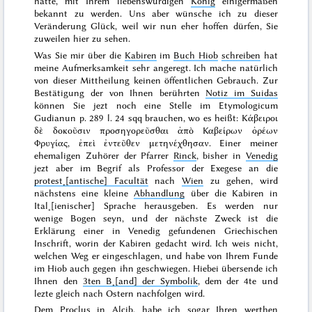
hatte, mit Ihrem liebenswürdigen
König
einigermaßen
bekannt zu werden. Uns aber wünsche ich zu dieser
Veränderung Glück, weil wir nun eher hoffen dürfen, Sie
zuweilen hier zu sehen.
Was Sie mir über die
Kabiren
im
Buch Hiob
schreiben
hat
meine Aufmerksamkeit sehr angeregt. Ich mache natürlich
von dieser Mittheilung keinen öffentlichen Gebrauch. Zur
Bestätigung der von Ihnen berührten
Notiz im Suidas
können Sie jezt noch eine Stelle im Etymologicum
Gudianun p. 289 l. 24 sqq brauchen, wo es heißt:
Κάβειροι
δὲ δοκοῦσιν προσηγορεῦσθαι ἀπὸ Καβείρων ὀρέων
Φρυγίας, ἐπεὶ ἐντεῦθεν μετηνέχθησαν
. Einer meiner
ehemaligen Zuhörer der Pfarrer
Rinck
, bisher in
Venedig
jezt aber im Begrif als Professor der Exegese an die
protest˖[antische] Facultät
nach
Wien
zu gehen, wird
nächstens eine kleine
Abhandlung
über die Kabiren in
Ital˖[ienischer] Sprache herausgeben. Es werden nur
wenige Bogen seyn, und der nächste Zweck ist die
Erklärung einer in Venedig gefundenen Griechischen
Inschrift, worin der Kabiren gedacht wird. Ich weis nicht,
welchen Weg er eingeschlagen, und habe von Ihrem Funde
im Hiob auch gegen ihn geschwiegen. Hiebei übersende ich
Ihnen den
3ten B˖[and] der Symbolik
, dem der 4te und
lezte gleich nach
Ostern
nachfolgen wird.
Dem
Proclus in Alcib.
habe ich sogar Ihren werthen