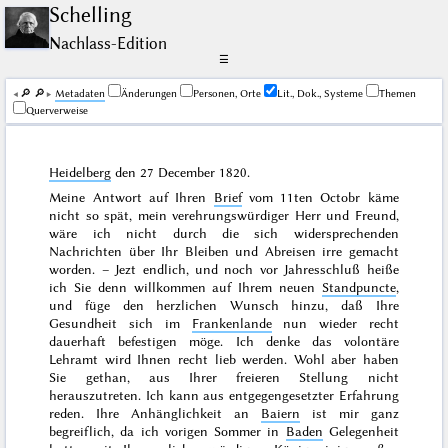
Schelling
Nachlass-Edition
☰
🔎︎
🔎︎
Me­ta­da­ten
Änderungen
Personen, Orte
Lit., Dok., Systeme
Themen
Querverweise
Heidelberg
den
27 December 1820
.
Meine Antwort auf Ihren
Brief
vom
11ten Octobr
käme
nicht so spät, mein verehrungswürdiger Herr und Freund,
wäre ich nicht durch die sich widersprechenden
Nachrichten über Ihr Bleiben und Abreisen irre gemacht
worden. – Jezt endlich, und noch vor Jahresschluß heiße
ich Sie denn willkommen auf Ihrem neuen
Standpuncte
,
und füge den herzlichen Wunsch hinzu, daß Ihre
Gesundheit sich im
Frankenlande
nun wieder recht
dauerhaft befestigen möge. Ich denke das volontäre
Lehramt wird Ihnen recht lieb werden. Wohl aber haben
Sie gethan, aus Ihrer freieren Stellung nicht
herauszutreten. Ich kann aus entgegengesetzter Erfahrung
reden. Ihre Anhänglichkeit an
Baiern
ist mir ganz
begreiflich, da ich
vorigen Sommer
in
Baden
Gelegenheit