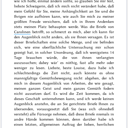
wie ich hoffe, einmal ändern sollte, so glauben Sie mir fest,
liebste Schwägerin, daß ich mich nicht verändert habe, daß
mein Gefühl für Sie, meine Anhänglichkeit an Sie und die
Ihrigen nie aufhören kann, wie auch Sie mich zu meiner
größten Freude versichern, daß ich in Ihrem Andenken
stets meinen Platz behaupten werde. Was die Briefe von
Carolinen
betrifft, so schmerzt es mich, aber ich kann für
den Augenblick nicht anders, als sie Ihnen versagen. Es ist
dieser
Briefschaften eine solche Menge, und sie befinden
sich, wie eine oberflächliche Untersuchung mir schon
gezeigt hat, in solcher Unordnung, daß ich wenigstens 14
Tage brauchen würde, die von ihnen verlangten
auszusuchen; dabey wär’ es nöthig, fast alle mehr oder
weniger zu lesen. Liebste, beste Louise, dazu habe ich
schlechterdings die Zeit nicht, auch könnte es ohne
mannigfaltige Gemüthsbewegung nicht abgehen, der ich
mich in diesem Augenblick von Arbeiten, die wie gesagt,
meinen ganzen Geist und mein ganzes Gemüth fodern
nicht aussetzen darf. Es wird die Zeit kommen, da ich
dieses Geschäft unternehmen kann, und ich werde keinen
Augenblick anstehn, die an Sie gerichtete Briefe Ihnen zu
übersenden, vorausgesetzt daß Sie (was sich ohnedieß
versteht) alle Fürsorge nehmen, daß diese Briefe niemals in
andre Hände kommen können, denn darüber habe ich
einen letzten, allgemeinen Auftrag der lieben, herrlichen