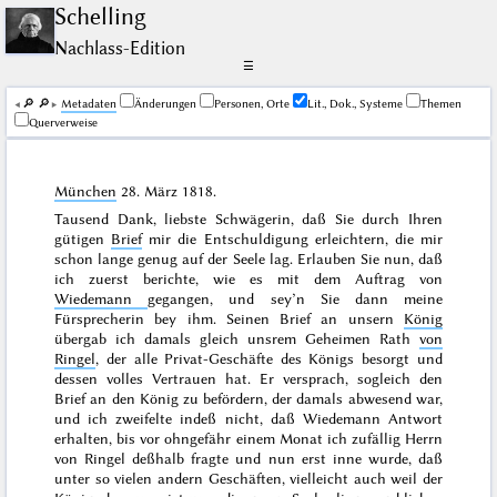
Schelling
Nachlass-Edition
☰
🔎︎
🔎︎
Me­ta­da­ten
Änderungen
Personen, Orte
Lit., Dok., Systeme
Themen
Querverweise
München
28. März 1818
.
Tausend Dank, liebste Schwägerin, daß Sie durch Ihren
gütigen
Brief
mir die Entschuldigung erleichtern, die mir
schon lange genug auf der Seele lag. Erlauben Sie nun, daß
ich zuerst berichte, wie es mit dem Auftrag von
Wiedemann
gegangen, und sey’n Sie dann meine
Fürsprecherin bey ihm. Seinen Brief an unsern
König
übergab ich damals gleich unsrem Geheimen Rath
von
Ringel
, der alle Privat-Geschäfte des Königs besorgt und
dessen volles Vertrauen hat. Er versprach, sogleich den
Brief an den König zu befördern, der damals abwesend war,
und ich zweifelte indeß nicht, daß Wiedemann Antwort
erhalten, bis vor
ohngefähr einem Monat
ich zufällig Herrn
von Ringel deßhalb fragte und nun erst inne wurde, daß
unter so vielen andern Geschäften, vielleicht auch weil der