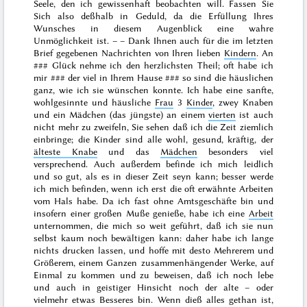
Seele, den ich gewissenhaft beobachten will. Fassen Sie
Sich also deßhalb in Geduld, da die Erfüllung Ihres
Wunsches in diesem Augenblick eine wahre
Unmöglichkeit ist. – – Dank Ihnen auch für die im letzten
Brief gegebenen Nachrichten von Ihren lieben
Kindern
. An
###
Glück nehme ich den herzlichsten Theil; oft habe ich
mir
###
der viel in Ihrem Hause
###
so sind die häuslichen
ganz, wie ich sie wünschen konnte. Ich habe eine sanfte,
wohlgesinnte und häusliche
Frau
3
Kinder
, zwey Knaben
und ein Mädchen (das jüngste) an einem
vierten
ist auch
nicht mehr zu zweifeln, Sie sehen daß ich die Zeit ziemlich
einbringe; die Kinder sind alle wohl, gesund, kräftig, der
älteste Knabe
und das
Mädchen
besonders viel
versprechend. Auch außerdem befinde ich mich leidlich
und so gut, als es in dieser Zeit seyn kann; besser werde
ich mich befinden, wenn ich erst die oft erwähnte Arbeiten
vom Hals habe. Da ich fast ohne Amtsgeschäfte bin und
insofern
einer großen Muße genieße, habe ich eine
Arbeit
unternommen, die mich so weit geführt, daß ich sie nun
selbst kaum noch bewältigen kann: daher habe ich lange
nichts drucken lassen, und hoffe mit desto Mehrerem und
Größerem, einem Ganzen zusammenhängender Werke, auf
Einmal zu kommen und zu beweisen, daß ich noch lebe
und auch in geistiger Hinsicht noch der alte – oder
vielmehr etwas Besseres bin. Wenn dieß alles gethan ist,