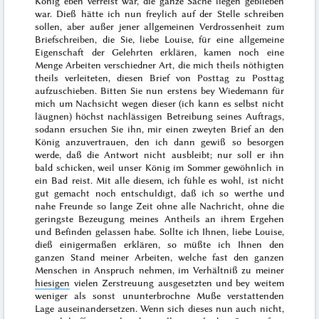
König eben verreist war, die ganze Sache liegen geblieben
war. Dieß hätte ich nun freylich auf der Stelle schreiben
sollen, aber außer jener allgemeinen Verdrossenheit zum
Briefschreiben, die Sie, liebe Louise, für eine allgemeine
Eigenschaft der Gelehrten erklären, kamen noch eine
Menge Arbeiten verschiedner Art, die mich theils nöthigten
theils verleiteten, diesen Brief von Posttag zu Posttag
aufzuschieben. Bitten Sie nun erstens bey Wiedemann für
mich um Nachsicht wegen
dieser (ich kann es selbst nicht
läugnen) höchst nachlässigen Betreibung seines Auftrags,
sodann ersuchen Sie ihn, mir einen zweyten Brief an den
König anzuvertrauen, den ich dann gewiß so besorgen
werde, daß die Antwort nicht ausbleibt; nur soll er ihn
bald schicken, weil unser König im
Sommer
gewöhnlich in
ein Bad reist. Mit alle diesem, ich fühle es wohl, ist nicht
gut gemacht noch entschuldigt, daß ich so werthe und
nahe Freunde so lange Zeit ohne alle Nachricht, ohne die
geringste Bezeugung meines Antheils an ihrem Ergehen
und Befinden gelassen habe. Sollte ich Ihnen, liebe Louise,
dieß einigermaßen erklären, so müßte ich Ihnen den
ganzen Stand meiner Arbeiten, welche fast den ganzen
Menschen in Anspruch nehmen, im Verhältniß zu meiner
hiesigen
vielen Zerstreuung ausgesetzten und bey weitem
weniger als sonst ununterbrochne Muße verstattenden
Lage auseinandersetzen. Wenn sich dieses nun auch nicht,