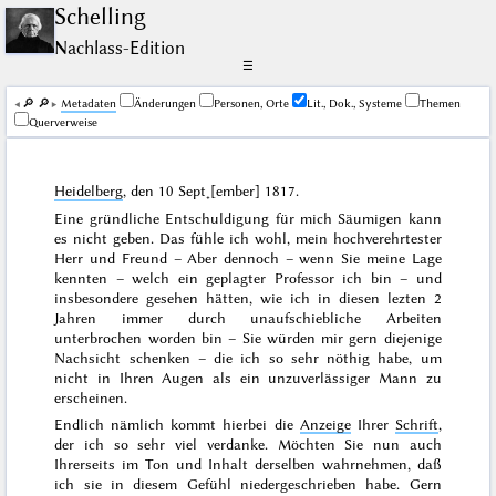
Schelling
Nachlass-Edition
☰
🔎︎
🔎︎
Me­ta­da­ten
Änderungen
Personen, Orte
Lit., Dok., Systeme
Themen
Querverweise
Heidelberg
, den
10 Sept˖[ember] 1817
.
Eine gründliche Entschuldigung für mich Säumigen kann
es nicht geben. Das fühle ich wohl, mein hochverehrtester
Herr und Freund – Aber dennoch – wenn Sie meine Lage
kennten – welch ein geplagter Professor ich bin – und
insbesondere gesehen hätten, wie ich in diesen lezten 2
Jahren immer durch unaufschiebliche Arbeiten
unterbrochen worden bin – Sie würden mir gern diejenige
Nachsicht schenken – die ich so sehr nöthig habe, um
nicht in Ihren Augen als ein unzuverlässiger Mann zu
erscheinen.
Endlich nämlich kommt hierbei die
Anzeige
Ihrer
Schrift
,
der ich so sehr viel verdanke. Möchten Sie nun auch
Ihrerseits im Ton und Inhalt derselben wahrnehmen, daß
ich sie in diesem Gefühl niedergeschrieben habe. Gern