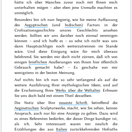
hätte ich über Manches zuvor noch mit Ihnen mich
unterhalten mögen – aber eben jene Unmuße machten es
unmöglich.
Besonders bin ich nun begierig, wie Sie meine Auffassung
des
Aegyptischen
(und
Indischen
) Factors in der
Civilisationsgeschichte unsres Geschlechts ansehen
werden. Sollten wir uns darüber noch einmal vereinigen
können – und ich hoffe es – so sehe ich nicht was uns
dann Hauptsächliges noch weiterzutrennen im Stande
wäre. Und diese Einigung wäre für mich überaus
belehrend. Sie werden mir doch nicht zürnen, daß ich von
einigen
brieflichen
Aeußerungen von Ihnen hier öffentlich
Gebrauch gemacht habe? – Es geschahe von mir
wenigstens in der besten Meinung.
Auf nichts bin ich nun so sehr verlangend als auf die
weitere Ausführung Ihrer mythologischen Ideen, und auf
die Erscheinung Ihres
Werks über die Weltalter
. Erfreuen
Sie uns doch bald mit einem Theil desselben.
Die
Notiz
über Ihre
neueste Schrift
, betreffend die
Aeginetischen
Sculpturwerke
, macht, wie Sie sehen, keinen
Anspruch, auch nur für eine
Anzeige
zu gelten. Dazu wird
es eines Referenten bedürfen, der dieser Dinge kundiger ist,
als ich. Sehr interessant waren mir neulich die
Erzählungen des aus
Italien
zurückkehrenden Hofraths