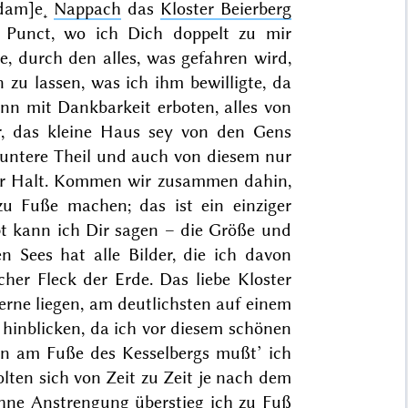
adam]e˖
Nappach
das
Kloster Beierberg
 Punct, wo ich Dich doppelt zu mir
, durch den alles, was gefahren wird,
 zu lassen,
was ich ihm bewilligte, da
nn mit Dankbarkeit erboten, alles von
ir, das kleine Haus sey von den Gens
 untere Theil und auch von diesem nur
r Halt. Kommen wir zusammen dahin,
u Fuße machen; das ist ein einziger
 kann ich Dir sagen – die Größe und
n Sees hat alle Bilder, die ich davon
cher Fleck der Erde. Das liebe Kloster
erne liegen, am deutlichsten auf einem
hinblicken, da ich vor diesem schönen
n am Fuße des Kesselbergs mußt’ ich
lten sich von Zeit zu Zeit je nach dem
hne Anstrengung überstieg ich zu Fuß