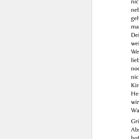
ni
ne
ge
mac
De
we
Wei
li
no
nic
Kin
Her
wi
Wa
Gr
Ab
hof