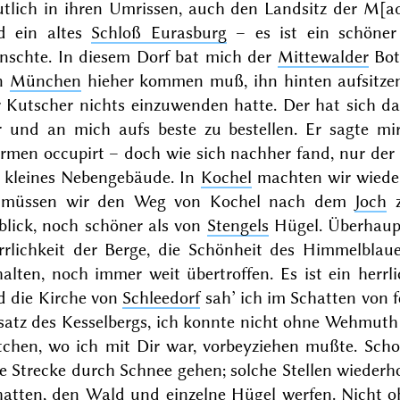
utlich in ihren Umrissen, auch den Landsitz der M[
d ein altes
Schloß Eurasburg
– es ist ein schöner
nschte. In diesem Dorf bat mich der
Mittewalder
Bote
n
München
hieher kommen muß, ihn hinten aufsitzen
r Kutscher nichts einzuwenden hatte. Der hat sich da
r und an mich aufs beste zu bestellen. Er sagte m
armen occupirt – doch wie sich nachher fand, nur der
n kleines Nebengebäude. In
Kochel
machten wir wiede
 müssen wir den Weg von Kochel nach dem
Joch
z
blick, noch schöner als von
Stengels
Hügel. Überhaupt
rrlichkeit der Berge, die Schönheit des Himmelblaue
alten, noch immer weit übertroffen. Es ist ein herrli
d die Kirche von
Schleedorf
sah’ ich im Schatten von f
satz des Kesselbergs, ich konnte nicht ohne Wehmuth 
tchen, wo ich mit
Dir
war, vorbeyziehen mußte. Scho
e Strecke durch Schnee gehen; solche Stellen wiederho
hatten, den Wald und einzelne Hügel werfen. Nicht o