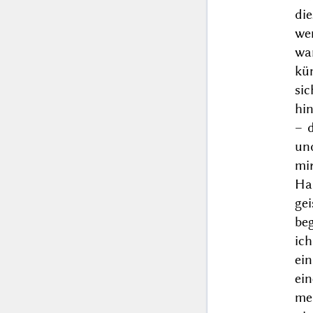
di
we
wa
kü
si
hin
– 
und
mir
Ha
ge
be
ic
ein
ei
meh