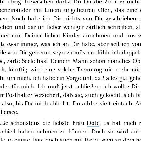
cht übrig. Inzwischen darfst Du Dir die Zimmer nich
beneinander mit Einem ungeheuren Ofen, das eine e
hen. Noch habe ich Dir nichts
von Dir geschrieben. 
hen und darum lieber weniger zärtlich schreiben, al
iner und Deiner lieben Kinder annehmen und uns w
iß zwar immer, was ich an Dir habe, aber seit ich v
le von Dir getrennt seyn zu müssen, fühle ich doppelt
ebe, zarte Seele hast Deinem Mann schon manches Opf
ch, künftig wird eine solche Trennung nie mehr nö
ht um mich, ich habe ein Vorgefühl, daß alles gut geh
der für mich. Ich muß jetzt schließen. Ich wollte Dir 
r Posthalter versichert, daß sie, auch gekocht, sich 
r also, bis Du mich abholst. Du addressirst einfach:
llersee
.
üße schönstens die liebste Frau
Dote
. Es hat mich 
schied haben nehmen zu können. Doch sie wird auch
fe, in einige Tage doch auch mit Ihr zu seyn an dem he