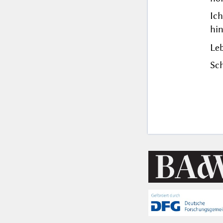
Ich
hin
Leb
Sch