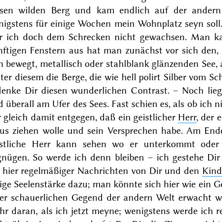
esen wilden Berg und kam endlich auf der andern 
nigstens für einige Wochen mein Wohnplatz seyn soll
r ich doch dem Schrecken nicht gewachsen.
Man ka
nftigen Fenstern aus hat man zunächst vor sich den, 
ch bewegt, metallisch oder stahlblank glänzenden Se
ter diesem die Berge, die wie hell polirt Silber vom S
denke Dir diesen wunderlichen Contrast. – Noch lieg
 überall am Ufer des Sees. Fast schien es, als ob ich 
 gleich damit entgegen, daß ein geistlicher
Herr
, der
us ziehen wolle und sein Versprechen habe. Am Ende l
istliche Herr kann sehen wo er unterkommt oder
gnügen. So werde ich denn bleiben – ich gestehe Dir 
h hier regelmäßiger Nachrichten von Dir und den
Kind
ige Seelenstärke dazu; man könnte sich hier wie ein G
ner schauerlichen Gegend der andern Welt erwacht wä
r daran, als ich jetzt meyne; wenigstens werde ich re