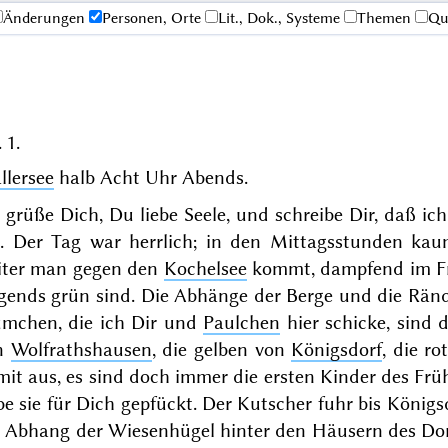
Änderungen
Personen, Orte
Lit., Dok., Systeme
Themen
Qu
 1.
llersee
halb Acht Uhr Abends
.
 grüße Dich, Du liebe Seele, und schreibe Dir, daß ic
n. Der Tag war herrlich; in den Mittagsstunden kaum
iter man gegen den
Kochelsee
kommt, dampfend im Frü
rgends grün sind. Die Abhänge der Berge und die Ränd
ümchen, die ich Dir und
Paulchen
hier schicke, sind d
n
Wolfrathshausen
, die gelben von
Königsdorf
, die r
it aus, es sind doch immer die ersten Kinder des Frü
e sie für
Dich
gepfückt. Der Kutscher fuhr bis Königsdo
 Abhang der Wiesenhügel hinter den Häusern des Dorf