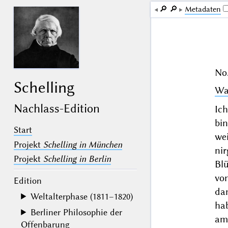
🔎︎
🔎︎
Me­ta­da­ten
No.
Schelling
Wa
Nachlass-Edition
Ich
bi
Start
we
Projekt
Schelling in München
ni
Projekt
Schelling in Berlin
Bl
vo
Edition
dam
Weltalterphase (1811–1820)
hab
Berliner Philosophie der
am
Offenbarung