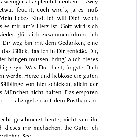
ts weniger als splendid denken – zwey
twas feucht, doch wird’s, ja es muß
Mein liebes Kind, ich will Dich weich
s es mir um’s Herz ist. Gott wird sich
ieder glücklich zusammenführen. Ich
on Dir weg bin mit dem Gedanken, eine
 das Glück, das ich in Dir genieße. Du,
er bringen müssen; bring’ auch dieses
thig seyn. Was Du thust, ängste Dich
en werde. Herze und liebkose die guten
Sälblinge von hier schicken, allein der
bis München nicht halten. Das ersparen
 An – – abzugeben auf dem Posthaus zu
recht geschmerzt heute, nicht von ihr
 dieses mir nachsehen, die Gute; ich
rrlichen See.