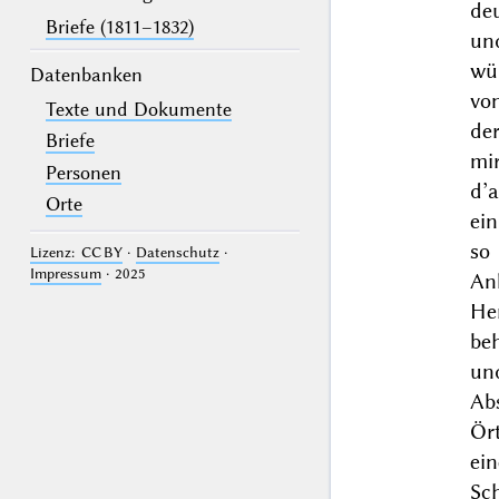
de
Briefe (1811–1832)
un
wü
Datenbanken
vo
Texte und Dokumente
de
Briefe
mi
Personen
d’
Orte
ei
so
Lizenz: CC BY
·
Datenschutz
·
Impressum
· 2025
An
He
beh
un
Ab
Ör
ein
Sc