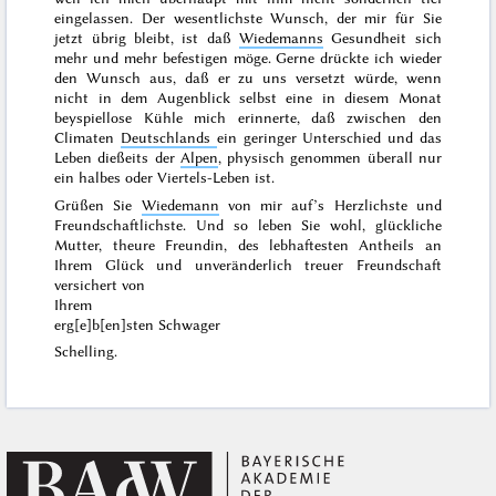
eingelassen. Der wesentlichste Wunsch, der mir für Sie
jetzt übrig bleibt, ist daß
Wiedemanns
Gesundheit sich
mehr und mehr befestigen möge. Gerne drückte ich wieder
den Wunsch aus, daß er zu uns versetzt würde,
wenn
nicht in dem Augenblick selbst eine in diesem Monat
beyspiellose Kühle mich erinnerte, daß zwischen den
Climaten
Deutschlands
ein geringer Unterschied und das
Leben dießeits der
Alpen
, physisch genommen überall nur
ein halbes oder Viertels-Leben ist.
Grüßen Sie
Wiedemann
von mir auf’s Herzlichste und
Freundschaftlichste. Und so leben Sie wohl, glückliche
Mutter, theure Freundin, des lebhaftesten Antheils an
Ihrem Glück und unveränderlich treuer Freundschaft
versichert von
Ihrem
erg[e]b[en]sten Schwager
Schelling.