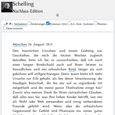
Schelling
Nachlass-Edition
☰
🔎︎
🔎︎
Me­ta­da­ten
Änderungen
Personen, Orte
Lit., Dok., Systeme
Themen
Querverweise
München
24. August 1815
Den häuslichen Unruhen und einem Gedräng von
Geschäften, die mich die letzten Wochen zugleich
betroffen, bitte ich Sie, es zuzuschreiben, daß ich nach
einer langen Briefschuld auch auf Ihren letzten so
freundlichen und mir erfreulichen
Brief
, länger als sich
gebühren will stillgeschwiegen. Denn wann hätte ich mehr
Ursache zur Eile gehabt, als bey dieser Veranlassung, der
freudigen Botschaft, die Sie mir auf so ergreifende Art
mitgetheilt und die meine ganze Theilnahme erregt hat?
Zuerst also meinen Dank für Ihren zutraulichen Glauben,
daß alles was Sie, was Ihre lieben Kinder betrifft, von mir
als Wohl oder Weh verwandten und innig verbundenen
Freunde gefühlt wird. Wenn aber der erfreulichste
Gegenstand für Gefühl und Phantasie ein reines gutes