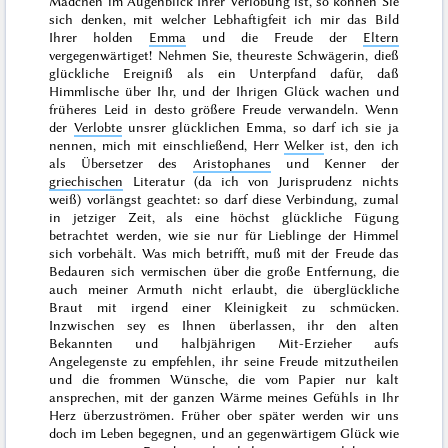
Mädchen im Augenblick Ihrer Verlobung ist, so können Sie
sich denken, mit welcher Lebhaftigfeit ich mir das Bild
Ihrer holden
Emma
und die Freude der
Eltern
vergegenwärtiget! Nehmen Sie, theureste Schwägerin, dieß
glückliche Ereigniß als ein Unterpfand dafür, daß
Himmlische über Ihr, und der Ihrigen Glück wachen und
früheres Leid in desto größere Freude verwandeln. Wenn
der
Verlobte
unsrer glücklichen Emma,
so
darf ich sie ja
nennen, mich mit einschließend, Herr
Welker
ist, den ich
als Übersetzer des
Aristophanes
und Kenner der
griechischen
Literatur (da ich von Jurisprudenz nichts
weiß) vorlängst geachtet: so darf diese Verbindung, zumal
in jetziger Zeit, als eine höchst glückliche Fügung
betrachtet werden, wie sie nur für Lieblinge der Himmel
sich vorbehält. Was mich betrifft, muß mit der Freude das
Bedauren sich vermischen über die große Entfernung, die
auch meiner Armuth nicht erlaubt, die überglückliche
Braut mit irgend einer Kleinigkeit zu schmücken.
Inzwischen sey es Ihnen überlassen, ihr den alten
Bekannten und halbjährigen Mit-Erzieher aufs
Angelegenste zu empfehlen, ihr seine Freude mitzutheilen
und die frommen Wünsche, die vom Papier nur kalt
ansprechen, mit der ganzen Wärme meines Gefühls in Ihr
Herz überzuströmen. Früher ober später werden wir uns
doch im Leben begegnen, und an gegenwärtigem Glück wie