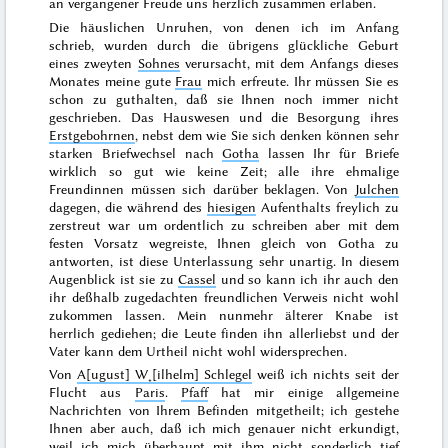
an vergangener Freude uns herzlich zusammen erlaben.
Die häuslichen Unruhen, von denen ich im Anfang
schrieb, wurden durch die übrigens glückliche Geburt
eines zweyten
Sohnes
verursacht, mit dem Anfangs dieses
Monates
meine gute
Frau
mich erfreute.
Ihr
müssen Sie es
schon zu guthalten, daß sie Ihnen noch immer nicht
geschrieben. Das Hauswesen und die Besorgung ihres
Erstgebohrnen
, nebst dem wie Sie sich denken können sehr
starken Briefwechsel nach
Gotha
lassen Ihr für Briefe
wirklich so gut wie keine Zeit; alle ihre ehmalige
Freundinnen müssen sich darüber beklagen. Von
Julchen
dagegen, die während des
hiesigen
Aufenthalts freylich zu
zerstreut war um ordentlich zu schreiben aber mit dem
festen Vorsatz wegreiste, Ihnen gleich von Gotha zu
antworten, ist diese Unterlassung sehr unartig. In diesem
Augenblick ist sie zu
Cassel
und so kann ich ihr auch den
ihr deßhalb zugedachten freundlichen Verweis nicht wohl
zukommen lassen. Mein nunmehr älterer Knabe ist
herrlich gediehen; die Leute finden ihn allerliebst und der
Vater kann dem Urtheil nicht wohl widersprechen.
Von
A[ugust] W˖[ilhelm] Schlegel
weiß ich nichts seit der
Flucht aus
Paris
.
Pfaff
hat mir einige allgemeine
Nachrichten von Ihrem Befinden mitgetheilt; ich gestehe
Ihnen aber auch, daß ich mich genauer nicht erkundigt,
weil ich mich überhaupt mit ihm nicht sonderlich tief