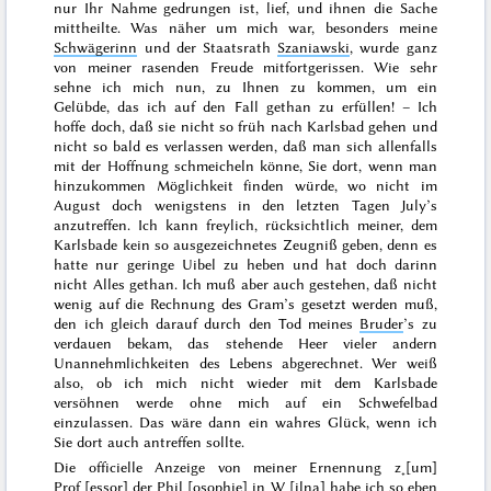
nur Ihr Nahme gedrungen ist, lief, und ihnen die Sache
mittheilte. Was näher um mich war, besonders meine
Schwägerinn
und der Staatsrath
Szaniawski
, wurde ganz
von meiner rasenden Freude mitfortgerissen. Wie sehr
sehne ich mich nun, zu Ihnen zu kommen, um ein
Gelübde, das ich auf den Fall gethan zu erfüllen! – Ich
hoffe doch, daß sie nicht so früh nach Karlsbad gehen und
nicht so bald es verlassen werden, daß man sich allenfalls
mit der Hoffnung schmeicheln könne, Sie dort, wenn man
hinzukommen Möglichkeit finden würde, wo nicht im
August
doch wenigstens in den letzten Tagen
July
’s
anzutreffen. Ich kann freylich, rücksichtlich meiner, dem
Karlsbade kein so ausgezeichnetes Zeugniß geben, denn es
hatte nur geringe Uibel zu heben und hat doch darinn
nicht Alles gethan. Ich muß aber auch gestehen, daß nicht
wenig auf die Rechnung des Gram’s gesetzt werden muß,
den ich gleich darauf durch den Tod meines
Bruder
’s zu
verdauen bekam, das stehende Heer vieler andern
Unannehmlichkeiten des Lebens abgerechnet. Wer weiß
also, ob ich mich nicht wieder mit dem Karlsbade
versöhnen werde ohne mich auf ein Schwefelbad
einzulassen. Das wäre dann ein wahres Glück, wenn ich
Sie dort auch antreffen sollte.
Die officielle Anzeige von meiner Ernennung z˖[um]
Prof˖[essor] der Phil˖[osophie] in
W˖[ilna]
habe ich so eben