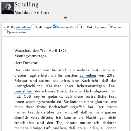
Schelling
Nachlass-Edition
☰
🔎︎
🔎︎
Me­ta­da­ten
Änderungen
Personen, Orte
Lit., Dok., Systeme
Themen
Querverweise
Warschau
den
7ten April 1823
.
Montagvormittags.
Herr Direktor!
Der
14te März
war für mich ein wahres Fest; denn an
diesem Tage erhielt ich Ihr werthes
Schreiben
vom
23ten
Februar
und darinn die erfreuliche Nachricht, daß das
unvergleichliche
Karlsbad
Ihrer liebenswürdigen Frau
Gemahlinn
die schwere Bürde doch wirklich abgenommen
hat. Gott sey es gedankt, daß diese vortreffliche Frau
Ihnen wieder geschenkt ist! Sie können nicht glauben, wie
mich diese frohe Bothschaft ergriffen hat. Der Strom
meiner Freude darüber war so groß, daß er mein ganzes
Gemüth verschüttete. Ich konnte die Nacht gar nicht
einschlafen und den Tag darauf mußte ich dadurch
meinem Drange Luft machen, daß ich zu allen, zu denen