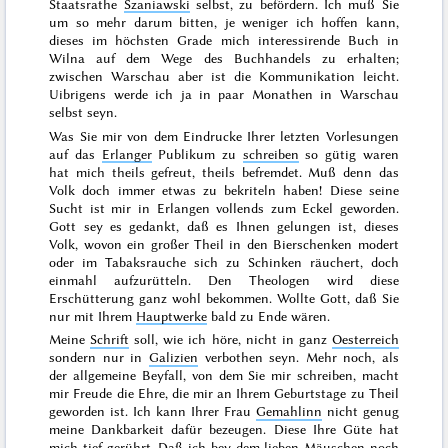
Staatsrathe
Szaniawski
selbst, zu befördern. Ich muß Sie
um so mehr darum bitten, je weniger ich hoffen kann,
dieses im höchsten Grade mich interessirende Buch in
Wilna auf dem Wege des Buchhandels zu erhalten;
zwischen Warschau aber ist die Kommunikation leicht.
Uibrigens werde ich ja in paar Monathen in Warschau
selbst seyn.
Was Sie mir von dem Eindrucke Ihrer letzten Vorlesungen
auf das
Erlanger
Publikum zu
schreiben
so gütig waren
hat mich theils gefreut, theils befremdet. Muß denn das
Volk doch immer etwas zu bekriteln haben!
Diese seine
Sucht ist mir in Erlangen vollends zum Eckel geworden.
Gott sey es gedankt, daß es Ihnen gelungen ist, dieses
Volk, wovon ein großer Theil in den Bierschenken modert
oder im Tabaksrauche sich zu Schinken räuchert, doch
einmahl aufzurütteln. Den Theologen wird diese
Erschütterung ganz wohl bekommen. Wollte Gott, daß Sie
nur mit Ihrem
Hauptwerke
bald zu Ende wären.
Meine
Schrift
soll, wie ich höre, nicht in ganz
Oesterreich
sondern nur in
Galizien
verbothen seyn. Mehr noch, als
der allgemeine Beyfall, von dem Sie mir schreiben, macht
mir Freude die Ehre, die mir an Ihrem
Geburtstage
zu Theil
geworden ist. Ich kann Ihrer Frau
Gemahlinn
nicht genug
meine Dankbarkeit dafür bezeugen. Diese Ihre Güte hat
mich tief gerührt. Daß ich bey dem lieben
Mäuschen
noch