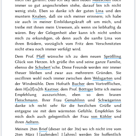
immer so gut angeschrieben stehe, darauf bin ich nicht
wenig stolz. Eben so danke ich der guten
Lina
und den
muntern
Knaben
, daß sie sich meiner erinnern; ich habe
sie auch in meiner Einbildungskraft oft um mich, und
treibe mit ihnen mein Unwesen, als wenn sie leibhaftig da
wären. Bey der Gelegenheit aber kann ich nicht umhin
mich zu erkundigen, ob denn auch die sanfte Lina von
ihren Brüdern, vorzüglich vom Fritz dem Verschmitzten
nicht etwa noch immer verfolgt wird.
Dem Prof.
Pfaff
wünsche ich zu dem neuen
Sprößling
Glück von Herzen. Ich grüße ihn und seine ganze Familie,
ebenso die
Schubert
’sche. Diese Freunde werden mir immer
theuer bleiben und zwar aus mehrerern
Gründen. Sie
oscilliren wohl noch immer zwischen dem
Welsgarten
und
der Windmühle. Dem Hofrath
Bucher
dem Vortrefflichen,
dem H[o]f[ra]th
Kastner
, dem Prof.
Böttiger
bitte ich meine
Empfehlung auszurichten, eben so dem braven
Fleischmann
. Ihrer Frau
Gemahlinn
und
Schwägerinn
danke ich recht sehr für die herzlichen Grüße und
entgegne sie mit dem wärmsten Gefühle. Empfehlen Sie
mich doch auch gelegentlich der Frau
von Köhler
und
ihren
Aeltern
.
Meinen 2ten
Brief
(dieser ist der 3te) wo ich nicht irre vom
2ten März l˖[aufenden] J˖[ahres]
werden Sie hoffentlich