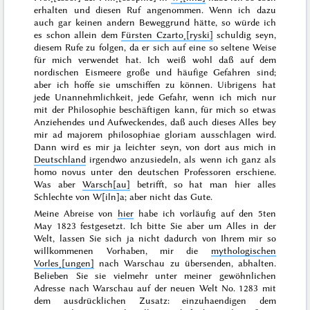
erhalten und diesen Ruf angenommen. Wenn ich dazu
auch gar keinen andern Beweggrund hätte, so würde ich
es schon allein dem
Fürsten Czarto˖[ryski]
schuldig seyn,
diesem Rufe zu folgen, da er sich auf eine so seltene Weise
für mich verwendet hat. Ich weiß wohl daß auf dem
nordischen Eismeere große und häufige Gefahren sind;
aber ich hoffe sie umschiffen zu können. Uibrigens hat
jede Unannehmlichkeit, jede Gefahr, wenn ich mich nur
mit der Philosophie beschäftigen kann, für mich so etwas
Anziehendes und Aufweckendes, daß auch dieses Alles bey
mir
ad majorem philosophiae gloriam
ausschlagen wird.
Dann wird es mir ja leichter seyn, von dort aus mich in
Deutschland
irgendwo anzusiedeln, als wenn ich ganz als
homo novus
unter den deutschen Professoren erschiene.
Was aber
Warsch[au]
betrifft, so hat man hier alles
Schlechte von W[iln]a; aber nicht das Gute.
Meine Abreise von
hier
habe ich vorläufig auf den
5ten
May 1823
festgesetzt. Ich bitte Sie aber um Alles in der
Welt, lassen Sie sich ja nicht dadurch von Ihrem mir so
willkommenen Vorhaben, mir die
mythologischen
Vorles˖[ungen]
nach Warschau zu übersenden, abhalten.
Belieben Sie sie vielmehr unter meiner gewöhnlichen
Adresse nach Warschau auf der neuen Welt No. 1283 mit
dem ausdrücklichen Zusatz: einzuhaendigen dem