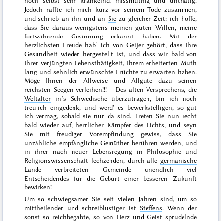
noch selbst sehr kränkelnd, missmuthig und unthätig.
Jedoch raffte ich mich kurz vor seinem
Tode
zusammen,
und schrieb an ihn und an
Sie
zu gleicher Zeit: ich hoffe,
dass Sie daraus wenigstens meinen guten Willen, meine
fortwährende Gesinnung erkannt haben. Mit der
herzlichsten Freude hab’ ich von Geijer gehört, dass Ihre
Gesundheit wieder hergestellt ist, und dass wir bald von
Ihrer verjüngten Lebensthätigkeit, Ihrem erheiterten Muth
lang und sehnlich erwünschte Früchte zu erwarten haben.
Möge Ihnen der All
weise und Allgute dazu seinen
reichsten Seegen verleihen!!! – Des alten Versprechens, die
Weltalter
in’s Schwedische überzutragen, bin ich noch
treulich eingedenk, und werd’ es bewerkstelligen, so gut
ich vermag, sobald sie nur da sind. Treten Sie nun recht
bald wieder auf, herrlicher Kämpfer des Lichts, und seyn
Sie mit freudiger Vorempfindung gewiss, dass Sie
unzähliche empfängliche Gemüther berühren werden, und
in ihrer nach neuer Lebensregung in Philosophie und
Religionswissenschaft lechzenden, durch alle
germanische
Lande verbreiteten Gemeinde unendlich viel
Entscheidendes für die Geburt einer besseren Zukunft
bewirken!
Um so schwiegsamer
Sie
seit vielen Jahren sind, um so
mittheilender und schreiblustiger ist
Steffens
. Wenn der
sonst so reichbegabte, so von Herz und Geist sprudelnde