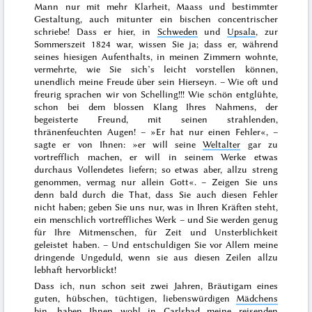
Mann nur mit mehr Klarheit, Maass und bestimmter
Gestaltung, auch mitunter ein bischen
concentrischer
schriebe! Dass er hier, in
Schweden
und
Upsala
, zur
Sommerszeit 1824
war, wissen Sie ja; dass er, während
seines hiesigen Aufenthalts, in meinen Zimmern wohnte,
vermehrte, wie Sie sich’s leicht vorstellen können,
unendlich meine Freude über sein Hierseyn. – Wie oft und
freurig sprachen wir von
Schelling
!!! Wie schön entglühte,
schon bei dem blossen Klang Ihres Nahmens, der
begeisterte Freund, mit seinen strahlenden,
thränenfeuchten Augen! – »Er hat nur
einen
Fehler«, –
sagte er von Ihnen: »er will seine
Weltalter
gar zu
vortrefflich ma
chen, er will in seinem Werke etwas
durchaus Vollendetes
liefern; so etwas aber,
allzu streng
genommen
, vermag nur allein
Gott
«. – Zeigen Sie uns
denn bald durch die That, dass Sie
auch diesen
Fehler
nicht haben; geben Sie uns nur, was in Ihren Kräften steht,
ein
menschlich vortreffliches
Werk – und Sie werden genug
für Ihre Mitmenschen, für Zeit und Unsterblichkeit
geleistet haben. – Und entschuldigen Sie vor Allem meine
dringende Ungeduld, wenn sie aus diesen Zeilen allzu
lebhaft hervorblickt!
Dass ich, nun schon seit
zwei Jahren
, Bräutigam eines
guten, hübschen, tüchtigen, liebenswürdigen
Mädchens
bin, haben Ihnen wohl in
Carlsbad
meine reisenden