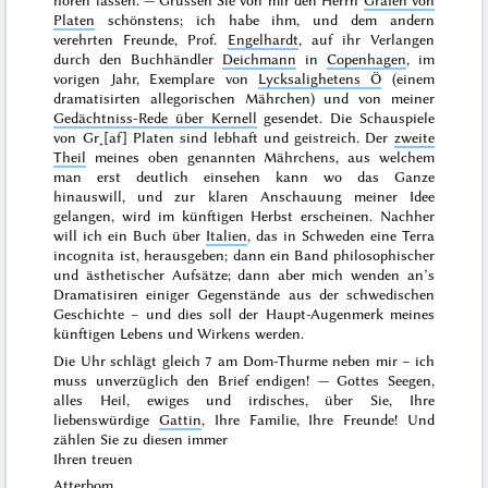
hören lassen. — Grüssen Sie von mir den Herrn
Grafen von
Platen
schönstens; ich habe ihm, und dem andern
verehrten Freunde, Prof.
Engelhardt
, auf ihr Verlangen
durch den Buchhändler
Deichmann
in
Copenhagen
, im
vorigen Jahr, Exemplare von
Lycksalighetens Ö
(einem
dramatisirten allegorischen Mährchen) und von meiner
Gedächtniss-Rede über Kernell
gesendet. Die Schauspiele
von Gr˖[af] Platen sind lebhaft und geistreich. Der
zweite
Theil
meines oben genannten Mährchens, aus welchem
man erst deutlich einsehen kann wo das Ganze
hinauswill, und zur klaren Anschauung meiner Idee
gelangen, wird im künftigen
Herbst
erscheinen. Nachher
will ich ein Buch über
Italien
, das in Schweden eine
Terra
incognita
ist, herausgeben; dann ein Band philosophischer
und ästhetischer Aufsätze; dann aber mich wenden an’s
Dramatisiren einiger Gegenstände aus der schwedischen
Geschichte – und
dies
soll der Haupt-Augenmerk meines
künftigen Lebens und Wirkens werden.
Die Uhr schlägt gleich 7 am Dom-Thurme neben mir – ich
muss unverzüglich den Brief endigen! — Gottes Seegen,
alles Heil, ewiges und irdisches, über Sie, Ihre
liebenswürdige
Gattin
, Ihre Familie, Ihre Freunde! Und
zählen Sie zu diesen immer
Ihren treuen
Atterbom.