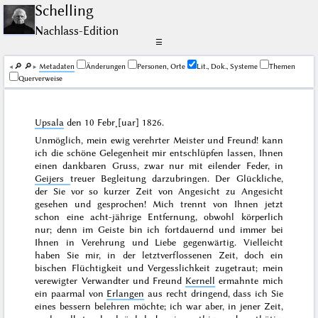
Schelling
Nachlass-Edition
☰
🔎︎
🔎︎
Me­ta­da­ten
Änderungen
Personen, Orte
Lit., Dok., Systeme
Themen
Querverweise
Upsala
den
10 Febr˖[uar] 1826
.
Unmöglich, mein ewig verehrter Meister und Freund! kann
ich die schöne Gelegenheit mir entschlüpfen lassen, Ihnen
einen dankbaren Gruss, zwar nur mit eilender Feder, in
Geijers
treuer Begleitung darzubringen. Der Glückliche,
der Sie vor so kurzer Zeit von Angesicht zu Angesicht
gesehen und gesprochen!
Mich
trennt von Ihnen jetzt
schon eine
acht
-jährige
Entfernung, obwohl
körperlich
nur; denn im
Geiste
bin ich fortdauernd und immer bei
Ihnen in Verehrung und Liebe gegenwärtig. Vielleicht
haben Sie mir, in der letztverflossenen Zeit, doch ein
bischen Flüchtigkeit und Vergesslichkeit zugetraut; mein
verewigter Verwandter und Freund
Kernell
ermahnte mich
ein paarmal von
Erlangen
aus recht dringend, dass ich Sie
eines bessern belehren möchte; ich war aber, in jener Zeit,