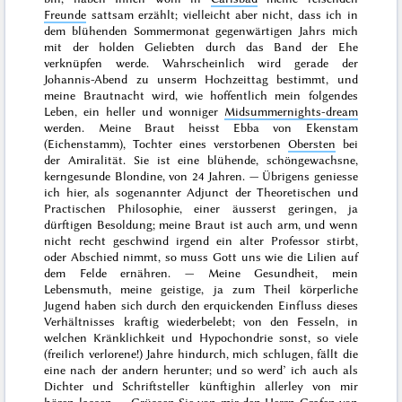
Freunde
sattsam erzählt; vielleicht aber nicht, dass ich in
dem blühenden Sommermonat gegenwärtigen Jahrs mich
mit der holden Geliebten durch das Band der Ehe
verknüpfen werde. Wahrscheinlich wird gerade der
Johannis-Abend
zu unserm
Hochzeittag
bestimmt, und
meine Brautnacht wird, wie hoffentlich mein folgendes
Leben, ein heller und wonniger
Midsummernights-dream
werden. Meine Braut heisst
Ebba von Ekenstam
(Eichenstamm), Tochter eines verstorbenen
Obersten
bei
der Amiralität. Sie ist eine blühende, schöngewachsne,
kerngesunde Blondine, von 24 Jahren. — Übrigens geniesse
ich hier, als sogenannter
Adjunct der Theoretischen und
Practischen Philosophie
, einer äusserst geringen, ja
dürftigen Besoldung; meine Braut ist auch arm, und wenn
nicht recht geschwind irgend ein alter Professor stirbt,
oder Abschied nimmt, so muss Gott uns wie die Lilien auf
dem Felde ernähren. — Meine Gesundheit, mein
Lebensmuth, meine geistige, ja zum Theil körperliche
Jugend haben sich durch den erquickenden Einfluss dieses
Verhältnisses kraftig wiederbelebt; von den Fesseln, in
welchen Kränklichkeit und Hypochondrie sonst, so viele
(freilich verlorene!) Jahre hindurch, mich schlugen, fällt die
eine nach der andern herunter; und so werd’ ich auch als
Dichter und Schriftsteller künftighin allerley von mir